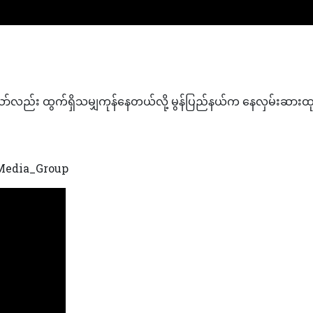
ာ်လည်း ထွက်ရှိသမျှကုန်နေတယ်လို့ မွန်ပြည်နယ်က နေလှမ်းဆာ
edia_Group