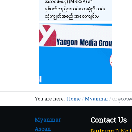
အသင်း(ဗဟို) (MRESA) ၏
နှစ်ပတ်လည်အသင်းသားစုံညီ သင်း
လုံးကျွတ်အစည်းအဝေးကျင်းပ
You are here:
Home
Myanmar
ယခုလအတွင
Contact Us
Myanmar
Asean
Building D, No.