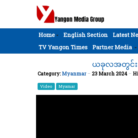
Home
English Section
Latest N
TV Yangon Times
Partner Media
ယခုလအတွင်း မ
Category:
Myanmar
23 March 2024
Hi
Video
Myamar