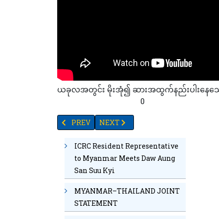
ယခုလအတွင်း မိုးအုံ၍ ဆားအထွက်နည်းပါးနေသေ
45
44
92
58
20
47
0
PREVIOUS ARTICLE: မတ်လကုန်အထိ ပဲစဉ်းငုံဈေ
NEXT ARTICLE: ဆီးရီးယားနှင့်ထပ်ကန်ရန
PREV
NEXT
ICRC Resident Representative
to Myanmar Meets Daw Aung
San Suu Kyi
MYANMAR–THAILAND JOINT
STATEMENT