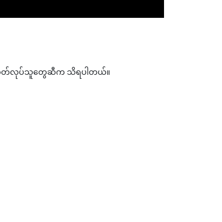
းထုတ်လုပ်သူတွေဆီက သိရပါတယ်။