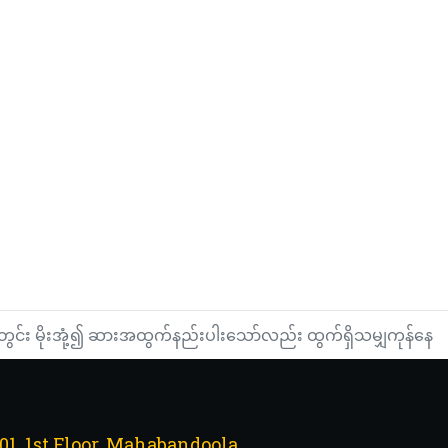
်း မိုးအုံ့၍ ဆားအထွက်နည်းပါးသော်လည်း ထွက်ရှိသမျှကုန်နေ
101, 1st Floor, Mahabandoola