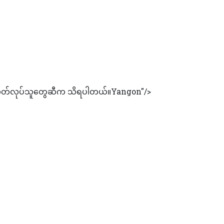
ားထုတ်လုပ်သူတွေဆီက သိရပါတယ်။Yangon"/>