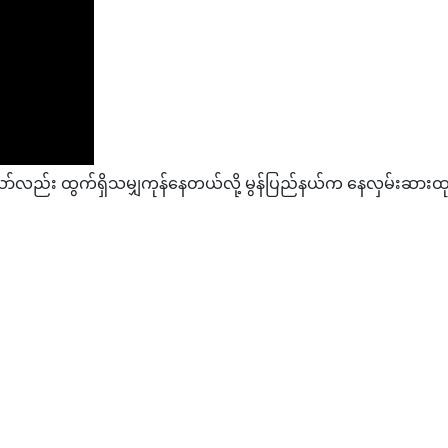
ာ်လည်း ထွက်ရှိသမျှကုန်နေတယ်လို့ မွန်ပြည်နယ်က နေလှမ်းဆ
းကွက် အကျဘက်ကိုသာ ဦးတည်နေဟုဆို
် မြန်မာလက်‌ရွေးစင်ကစားသမား (၂၂)ဦး ဆော်ဒီသို့ထွက်ခွာ