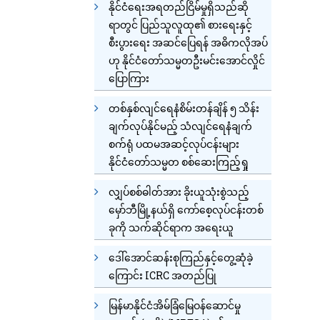
နိုင်ငံရေးအရတည်ငြိမ်မှုရှိသည်ဆို
ရာတွင် ပြည်သူလူထု၏ စားရေးနှင့်
စီးပွားရေး အဆင်ပြေရန် အဓိကလိုအပ်
ဟု နိုင်ငံတော်သမ္မတဦးမင်းအောင်လှိုင်
ပြောကြား
တစ်နှစ်လျင်ရေနံစိမ်းတန်ချိန် ၅ သိန်း
ချက်လုပ်နိုင်မည့် သံလျင်ရေနံချက်
စက်ရုံ ပထမအဆင့်လုပ်ငန်းများ
နိုင်ငံတော်သမ္မတ စစ်ဆေးကြည့်ရှု
လျှပ်စစ်ဓါတ်အား ခိုးယူသုံးစွဲသည့်
မှော်ဘီမြို့နယ်ရှိ ကော်စေ့လုပ်ငန်းတစ်
ခုကို သက်ဆိုင်ရာက အရေးယူ
ဒေါ်အောင်ဆန်းစုကြည်နှင့်တွေ့ဆုံခဲ့
ကြောင်း ICRC အတည်ပြု
မြန်မာနိုင်ငံအိမ်ခြံမြေဝန်ဆောင်မှု