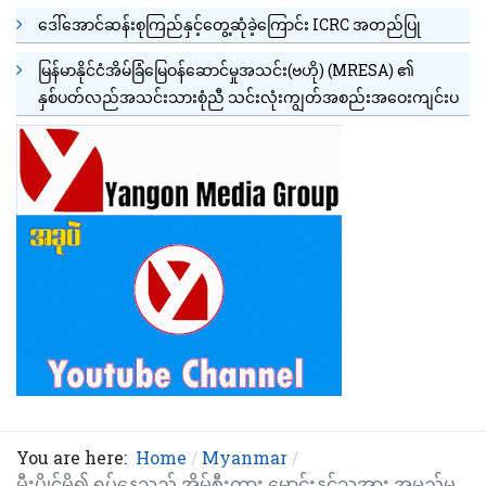
ဒေါ်အောင်ဆန်းစုကြည်နှင့်တွေ့ဆုံခဲ့ကြောင်း ICRC အတည်ပြု
မြန်မာနိုင်ငံအိမ်ခြံမြေဝန်ဆောင်မှုအသင်း(ဗဟို) (MRESA) ၏
နှစ်ပတ်လည်အသင်းသားစုံညီ သင်းလုံးကျွတ်အစည်းအဝေးကျင်းပ
You are here:
Home
Myanmar
မီးပွိုင့်မိ၍ ရပ်နေသည့် အိမ်စီးကား မောင်းနှင်သူအား အမည်မ