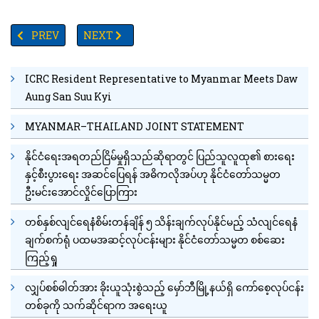
PREVIOUS ARTICLE: သံတွဲမြို့နယ်အတွင်း ဆင်စခန်းတစ်ခု ဖွင့်လှစ်၊ စုစုပ
NEXT ARTICLE: ကြပ်တည်းနေသည့် ဂီတလောကသား (၂၀၀၀
PREV
NEXT
ICRC Resident Representative to Myanmar Meets Daw
Aung San Suu Kyi
MYANMAR–THAILAND JOINT STATEMENT
နိုင်ငံရေးအရတည်ငြိမ်မှုရှိသည်ဆိုရာတွင် ပြည်သူလူထု၏ စားရေး
နှင့်စီးပွားရေး အဆင်ပြေရန် အဓိကလိုအပ်ဟု နိုင်ငံတော်သမ္မတ
ဦးမင်းအောင်လှိုင်ပြောကြား
တစ်နှစ်လျင်ရေနံစိမ်းတန်ချိန် ၅ သိန်းချက်လုပ်နိုင်မည့် သံလျင်ရေနံ
ချက်စက်ရုံ ပထမအဆင့်လုပ်ငန်းများ နိုင်ငံတော်သမ္မတ စစ်ဆေး
ကြည့်ရှု
လျှပ်စစ်ဓါတ်အား ခိုးယူသုံးစွဲသည့် မှော်ဘီမြို့နယ်ရှိ ကော်စေ့လုပ်ငန်း
တစ်ခုကို သက်ဆိုင်ရာက အရေးယူ