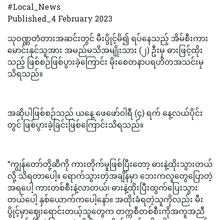
#Local_News
Published_4 February 2023
သုဝဏ္ဏတံတားအဆင်းတွင် မီးပွိုင့်မိ၍ ရပ်နေသည့် အိမ်စီးကား
မောင်းနှင်သူအား အမည်မသိအမျိုးသား (၂) ဦးမှ ဓားဖြင့်ထိုး
သည့် ဖြစ်စဉ်ဖြစ်ပွားခဲ့ကြောင်း မိုးစေတနာပရဟိတအသင်းမှ
သိရသည်။
အဆိုပါဖြစ်စဉ်သည် ယနေ့ ဖေဖော်ဝါရီ (၄) ရက် နေ့လယ်ပိုင်း
တွင် ဖြစ်ပွားခဲ့ခြင်းဖြစ်ကြောင်းသိရသည်။
“ကျွန်တော်တို့ဆီကို ကားတိုက်မှုဖြစ်ပြီးတော့ ဓားနဲ့ထိုးသွားတယ်
လို့ သိရတာပေါ့။ ရောက်သွားတဲ့အချိန်မှာ ဘေးကလူတွေပြောတဲ့
အရပေါ့ ကားတစ်စီးနဲ့လာတယ်၊ ဓားနဲ့ထိုးပြီးထွက်ပြေးသွား
တယ်ပေါ့ နှစ်ယောက်ကပေါ့နော်။ အထိုးခံရတဲ့သူကိုလည်း မီး
ပွိုင့်မှာဈေးရောင်းတယ့်သူတွေက တက္ကစီတစ်စီးကိုအကူအညီ