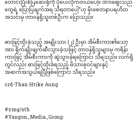
တောင်းပြီးစံပြဆေးရုံကို ပိုပေးလိုက်တယ်ပေါ့။ ဒါကဈေးသည်
တွေရဲ့ ပြောပြချက်အရ သိရတာပေါ့”ဟု မိုးစေတနာပရဟိတ
အသင်းမှ တာဝန်ရှိသူတစ်ဦးက ပြောသည်။
ဓားဖြင့်ထိုးခဲ့သည့် အမျိုးသား (၂) ဦးမှာ အိမ်စီးကား၏သော့
အား ရိုက်ချိုးဖျက်ဆီးသွားခဲ့သဖြင့် တာဝန်ရှိသူများမှ ကရိန်း
ကားဖြင့် အိမ်စီးကားကို ဆွဲသွားခဲ့ရကြောင်း သိရသည်။ လက်ရှိ
တွင်လည်း ဓားဖြင့်ထိုးခံရသည့် မိသားစုဝင်များနှင့်
အဆက်အသွယ်ရပြီဖြစ်ကြောင်း သိရသည်။
crd-Than Htike Aung
#ymg/sth
#Yangon_Media_Group