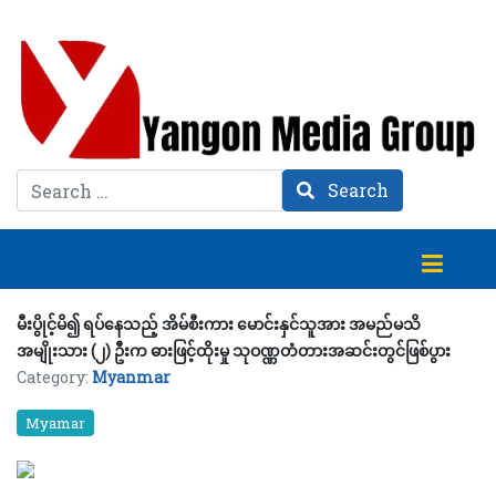
Search
Search
မီးပွိုင့်မိ၍ ရပ်နေသည့် အိမ်စီးကား မောင်းနှင်သူအား အမည်မသိ
အမျိုးသား (၂) ဦးက ဓားဖြင့်ထိုးမှု သုဝဏ္ဏတံတားအဆင်းတွင်ဖြစ်ပွား
Category:
Myanmar
Myamar