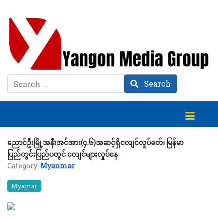
Search
Search
ညောင်ဦးမြို့အနီးအင်အား(၄.၆)အဆင့်ရှိငလျင်လှုပ်ခတ်၊ မြန်မာ
ပြည်တွင်းပြည်ပတွင် ငလျင်များလှုပ်နေ
Category:
Myanmar
Myamar