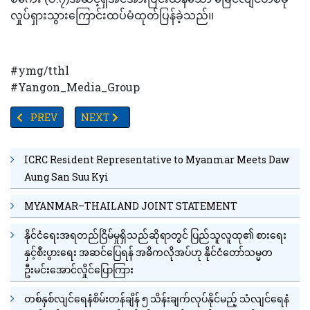
လှုပ်ရှားသွားကြောင်းထပ်မံထုတ်ပြန်ခဲ့သည်၊၊
#ymg/tthl
#Yangon_Media_Group
PREVIOUS ARTICLE: စားအုန်းဆီအခြေခံလက်ကားရည်ညွှန်းဈေး တစ
NEXT ARTICLE: အာဆီယံလူငယ်လေ့လာရေးခရီးစဉ်အတွက် ထ
PREV
NEXT
ICRC Resident Representative to Myanmar Meets Daw
Aung San Suu Kyi
MYANMAR–THAILAND JOINT STATEMENT
နိုင်ငံရေးအရတည်ငြိမ်မှုရှိသည်ဆိုရာတွင် ပြည်သူလူထု၏ စားရေး
နှင့်စီးပွားရေး အဆင်ပြေရန် အဓိကလိုအပ်ဟု နိုင်ငံတော်သမ္မတ
ဦးမင်းအောင်လှိုင်ပြောကြား
တစ်နှစ်လျင်ရေနံစိမ်းတန်ချိန် ၅ သိန်းချက်လုပ်နိုင်မည့် သံလျင်ရေနံ