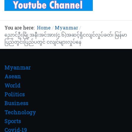
You are here:
Home
Myanmar
ညောင်ဦးမြို့အနီးအင်အား(၄.၆)အဆင့်ရှိငလျင်လှုပ်ခတ်၊ မြန်မာ
ပြည်တွင်းပြည်ပတွင် ငလျင်များလှုပ်နေ
Myanmar
Asean
World
Politics
Business
Technology
Sports
Covid-19