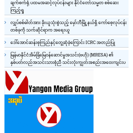
ချက်စက်ရုံ ပထမအဆင့်လုပ်ငန်းများ နိုင်ငံတော်သမ္မတ စစ်ဆေး
ကြည့်ရှု
လျှပ်စစ်ဓါတ်အား ခိုးယူသုံးစွဲသည့် မှော်ဘီမြို့နယ်ရှိ ကော်စေ့လုပ်ငန်း
တစ်ခုကို သက်ဆိုင်ရာက အရေးယူ
ဒေါ်အောင်ဆန်းစုကြည်နှင့်တွေ့ဆုံခဲ့ကြောင်း ICRC အတည်ပြု
မြန်မာနိုင်ငံအိမ်ခြံမြေဝန်ဆောင်မှုအသင်း(ဗဟို) (MRESA) ၏
နှစ်ပတ်လည်အသင်းသားစုံညီ သင်းလုံးကျွတ်အစည်းအဝေးကျင်းပ