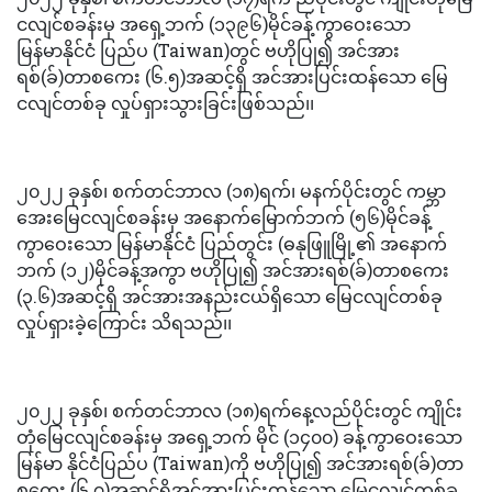
ငလျင်စခန်းမှ အရှေ့ဘက် (၁၃၉၆)မိုင်ခန့်ကွာဝေးသော
မြန်မာနိုင်ငံ ပြည်ပ (Taiwan)တွင် ဗဟိုပြု၍ အင်အား
ရစ်(ခ်)တာစကေး (၆.၅)အဆင့်ရှိ အင်အားပြင်းထန်သော မြေ
ငလျင်တစ်ခု လှုပ်ရှားသွားခြင်းဖြစ်သည်၊၊
၂၀၂၂ ခုနှစ်၊ စက်တင်ဘာလ (၁၈)ရက်၊ မနက်ပိုင်းတွင် ကမ္ဘာ
အေးမြေငလျင်စခန်းမှ အနောက်မြောက်ဘက် (၅၆)မိုင်ခန့်
ကွာဝေးသော မြန်မာနိုင်ငံ ပြည်တွင်း (ဓနုဖြူမြို့၏ အနောက်
ဘက် (၁၂)မိုင်ခန့်အကွာ ဗဟိုပြု၍ အင်အားရစ်(ခ်)တာစကေး
(၃.၆)အဆင့်ရှိ အင်အားအနည်းငယ်ရှိသော မြေငလျင်တစ်ခု
လှုပ်ရှားခဲ့ကြောင်း သိရသည်၊၊
၂၀၂၂ ခုနှစ်၊ စက်တင်ဘာလ (၁၈)ရက်နေ့လည်ပိုင်းတွင် ကျိုင်း
တုံမြေငလျင်စခန်းမှ အရှေ့ဘက် မိုင် (၁၄၀၀) ခန့်ကွာဝေးသော
မြန်မာ နိုင်ငံပြည်ပ (Taiwan)ကို ဗဟိုပြု၍ အင်အားရစ်(ခ်)တာ
စကေး (၆.၇)အဆင့်ရှိအင်အားပြင်းထန်သော မြေငလျင်တစ်ခု