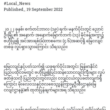
#Local_News
Published_ 19 September 2022
၂၀၂၂ ခုနှစ်၊ စက်တင်ဘာလ (၁၉) ရက်၊ မနက်ပိုင်းတွင် ညောင်
ဦးမြို့၏ အနောက်-အနောက်မြောက်ဘက် (၁၃) မိုင်ခန့်အကွာ၌
ဗဟိုပြု၍ အင်အားရစ်(ခ်)တာစကေး (၄.၆)အဆင့်ရှိ မြေငလျင်
တစ်ခု လှုပ်ရှားသွားကြောင်း သိရသည်၊၊
မြေငလျင်နှင့်ပတ်သက်၍ ယခုရက်ပိုင်းအတွင်း မြန်မာနိုင်ငံ
ပြည်ပထိုင်ဝမ်တွင် ဗဟိုပြု၍ပြင်းထန်သောငလျင်ကြီးများ လှုပ်
ခတ်ခဲ့သလို ပြည်တွင်းတွင်လည်း ငလျင်ငယ်လှုပ်ခတ်လျက်ရှိ
ကြောင်း မိုးလေဝသနှင့်ဇလဗေဒညွှန်ကြားမှုဦးစီးဌာန(မြေ
ငလျင်ဌာနခွဲ)၏ ထုတ်ပြန်ချက်များအရ သိရသည်၊၊
၂၀၂၂ ခုနှစ်၊ စက်တင်ဘာလ (၁၇)ရက် ညပိုင်းတွင် ကျိုင်းတုံမြေ