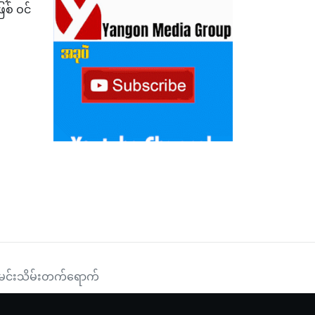
စ် ဝင်
တ်ကားကို ပါဝင်ပြသခဲ့ဟု နစကထုတ်ပြန်
းမင်းသိမ်းတက်ရောက်