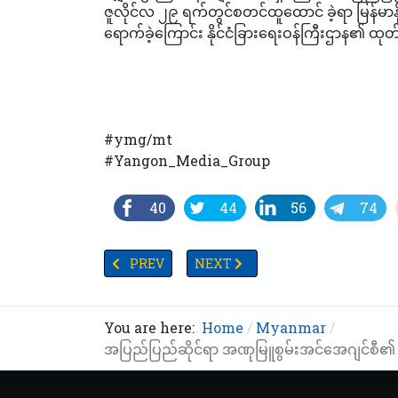
ဇူလိုင်လ ၂၉ ရက်တွင်စတင်ထူထောင် ခဲ့ရာ မြန်မာန
ရောက်ခဲ့ကြောင်း နိုင်ငံခြားရေးဝန်ကြီးဌာန၏ 
#ymg/mt
#Yangon_Media_Group
40
44
56
74
PREVIOUS ARTICLE: ဒေသတွင်း မတည်ငြိမ်မှုများနှင့် 
NEXT ARTICLE: ချက်နိုင်ငံတွင် ပြုလု
PREV
NEXT
You are here:
Home
Myanmar
အပြည်ပြည်ဆိုင်ရာ အဏုမြူစွမ်းအင်အေဂျင်စီ၏