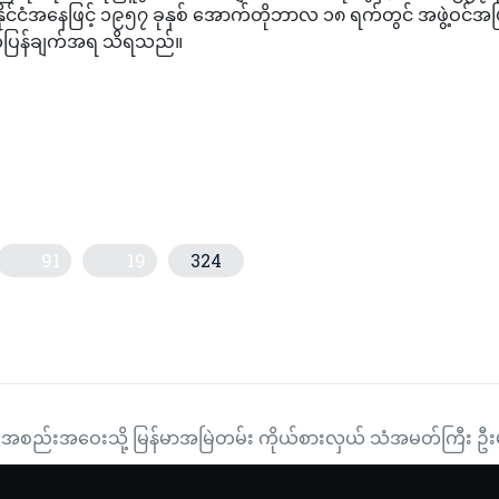
ိုင်ငံအနေဖြင့် ၁၉၅၇ ခုနှစ် အောက်တိုဘာလ ၁၈ ရက်တွင် အဖွဲ့ဝင်အဖြ
ထုတ်ပြန်ချက်အရ သိရသည်။
91
19
324
ပဋိပက္ခများအပြီးသတ်နိုင်ရန် အချိန်ကာလ ခန့်မှန်းရန်ခက်နေသေးဟုဆို
ပ်သည့် ရုပ်ရှင်ပွဲတော်၌ မြန်မာနိုင်ငံမှ “THE GREAT MYANMAR” ရုပ်ရှင်ဇ
 အစည်းအဝေးသို့ မြန်မာအမြဲတမ်း ကိုယ်စားလှယ် သံအမတ်ကြီး ဦ