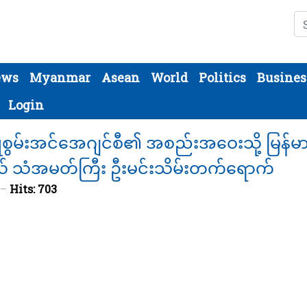
Se
ews
Myanmar
Asean
World
Politics
Busines
Login
စွမ်းအင်အေဂျင်စီ၏ အစည်းအဝေးသို့ မြန်မ
ယ် သံအမတ်ကြီး ဦးမင်းသိမ်းတက်ရောက်
Hits: 703