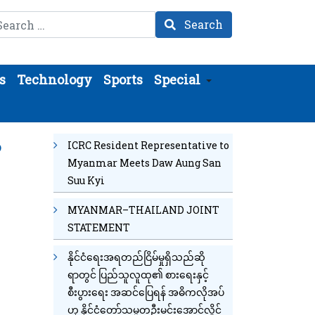
arch
Search
s
Technology
Sports
Special
ာ
ICRC Resident Representative to
Myanmar Meets Daw Aung San
Suu Kyi
MYANMAR–THAILAND JOINT
STATEMENT
နိုင်ငံရေးအရတည်ငြိမ်မှုရှိသည်ဆို
ရာတွင် ပြည်သူလူထု၏ စားရေးနှင့်
စီးပွားရေး အဆင်ပြေရန် အဓိကလိုအပ်
ဟု နိုင်ငံတော်သမ္မတဦးမင်းအောင်လှိုင်