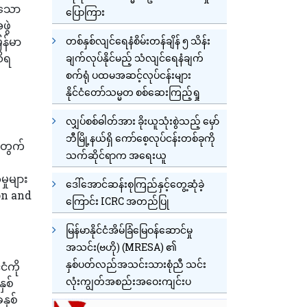
ေသော
ပြောကြား
ဖွဲ
တစ်နှစ်လျင်ရေနံစိမ်းတန်ချိန် ၅ သိန်း
ြန်မာ
ိရ
ချက်လုပ်နိုင်မည့် သံလျင်ရေနံချက်
စက်ရုံ ပထမအဆင့်လုပ်ငန်းများ
နိုင်ငံတော်သမ္မတ စစ်ဆေးကြည့်ရှု
လျှပ်စစ်ဓါတ်အား ခိုးယူသုံးစွဲသည့် မှော်
ဘီမြို့နယ်ရှိ ကော်စေ့လုပ်ငန်းတစ်ခုကို
အတွက်
သက်ဆိုင်ရာက အရေးယူ
ှုများ
ဒေါ်အောင်ဆန်းစုကြည်နှင့်တွေ့ဆုံခဲ့
ion and
ကြောင်း ICRC အတည်ပြု
မြန်မာနိုင်ငံအိမ်ခြံမြေဝန်ဆောင်မှု
အသင်း(ဗဟို) (MRESA) ၏
နှစ်ပတ်လည်အသင်းသားစုံညီ သင်း
ငံကို
လုံးကျွတ်အစည်းအဝေးကျင်းပ
ှစ်
နှစ်