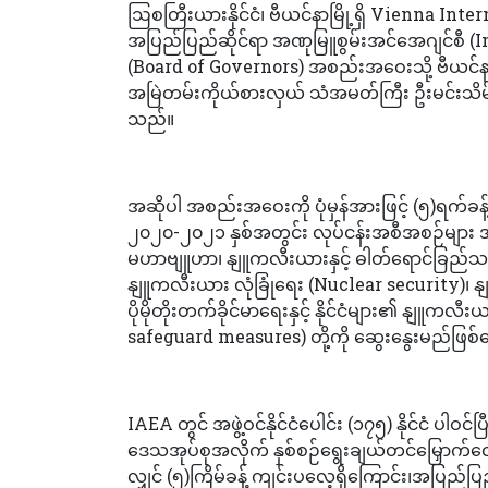
ဩစတြီးယားနိုင်ငံ၊ ဗီယင်နာမြို့ရှိ Vienna
အပြည်ပြည်ဆိုင်ရာ အဏုမြူစွမ်းအင်အေဂျင်စီ (
(Board of Governors) အစည်းအဝေးသို့ ဗီယင်နာမြ
အမြဲတမ်းကိုယ်စားလှယ် သံအမတ်ကြီး ဦးမင်းသ
သည်။
အဆိုပါ အစည်းအဝေးကို ပုံမှန်အားဖြင့် (၅)ရက်
၂၀၂၀-၂၀၂၁ နှစ်အတွင်း လုပ်ငန်းအစီအစဉ်မျာ
မဟာဗျူဟာ၊ နျူကလီးယားနှင့် ဓါတ်ရောင်ခြည်သင့
နျူကလီးယား လုံခြုံရေး (Nuclear security)၊ နျူက
ပိုမိုတိုးတက်ခိုင်မာရေးနှင့် နိုင်ငံများ၏ နျူကလီ
safeguard measures) တို့ကို ဆွေးနွေးမည်ဖြစ
IAEA တွင် အဖွဲ့ဝင်နိုင်ငံပေါင်း (၁၇၅) နိုင်ငံ ပါဝင်ပြ
ဒေသအုပ်စုအလိုက် နှစ်စဉ်ရွေးချယ်တင်မြှောက်လေ့
လျှင် (၅)ကြိမ်ခန့် ကျင်းပလေ့ရှိကြောင်း၊အပြည်ပ