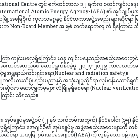
 International Centre တွင် စက်တင်ဘာလ ၁၂ ရက်က စတင်ကျင်းပန
International Atomic Energy Agency-IAEA) ၏ အုပ်ချုပ်မှုအ
ို့အခြေစိုက် ကုလသမဂ္ဂနှင့် နိုင်ငံတကာအဖွဲ့အစည်းများဆိုင်ရာ မ
ိမ်းက Non-Board Member အဖြစ် တက်ရောက်လျက် ရှိကြောင်း သ
ခန့်ကြာ ကျင်းပလေ့ရှိကြောင်း၊ ယခု ကျင်းပနေသည့်အစည်းအဝေးတွင်
း အကောင်အထည်ဖေါ်ဆောင်ရွက်နိုင်ခဲ့မှု၊ ၂၀၂၄-၂၀၂၉ ကာလလတ်
်မှုအန္တရာယ်ကင်းရှင်းရေး(Nuclear and radiation safety)၊
လီယားသိပ္ပံ၊ နည်းပညာနှင့် အသုံးချမှုဆိုင်ရာ လုပ်ငန်းဆောင်ရွက်မ
းယားဆိုင်ရာ ဆောင်ရွက်မှုများ လုံခြုံမှုရှိစေရေး (Nuclear verificat
်ကြောင်း သိရသည်။
ီး၊ အုပ်ချုပ်မှုအဖွဲ့ဝင် ( ၂ နှစ် သက်တမ်းအတွက်) နိုင်ငံပေါင်း (၃၅) နိုင်
ရှိကြောင်း၊ အေဂျင်စီ၏ အုပ်ချုပ်မှု အဖွဲ့အစည်းအဝေးများကို တစ်န
ြည်ဆိုင်ရာ အဏုမြူစွမ်းအင်အေဂျင်စီ(IAEA) ကို လွန်ခဲ့သော ၁၉၅၇ ခု