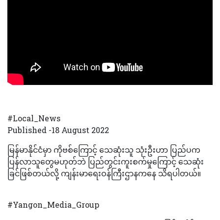
#Local_News
Published -18 August 2022
မြန်မာနိုင်ငံမှာ ကိုဗစ်ကြောင့် သေဆုံးသူ သုံးဦးဟာ ပြည်ပက
ပြန်လာသူတွေမဟုတ်ဘဲ ပြည်တွင်းကူးစက်မှုကြောင့် သေဆုံး
ခြင်ဖြစ်တယ်လို့ ကျန်းမာရေးဝန်ကြီးဌာနကနေ သိရပါတယ်။
#Yangon_Media_Group