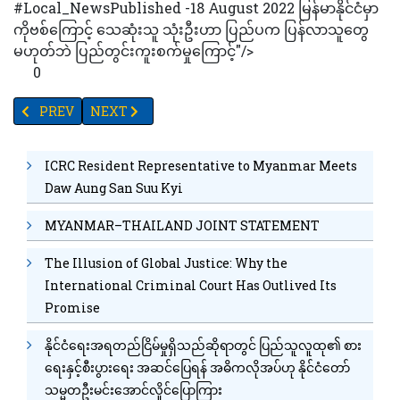
#Local_NewsPublished -18 August 2022 မြန်မာနိုင်ငံမှာ
ကိုဗစ်ကြောင့် သေဆုံးသူ သုံးဦးဟာ ပြည်ပက ပြန်လာသူတွေ
မဟုတ်ဘဲ ပြည်တွင်းကူးစက်မှုကြောင့်"/>
0
PREVIOUS ARTICLE: လေးကြိမ်မြောက် BOOSTER ကာကွယ်ဆေး ယခုသီတ
NEXT ARTICLE: ပြည်တွင်းရွှေဈေး YGEA ရည်ညွှန်းဈေး
PREV
NEXT
ICRC Resident Representative to Myanmar Meets
Daw Aung San Suu Kyi
MYANMAR–THAILAND JOINT STATEMENT
The Illusion of Global Justice: Why the
International Criminal Court Has Outlived Its
Promise
နိုင်ငံရေးအရတည်ငြိမ်မှုရှိသည်ဆိုရာတွင် ပြည်သူလူထု၏ စား
ရေးနှင့်စီးပွားရေး အဆင်ပြေရန် အဓိကလိုအပ်ဟု နိုင်ငံတော်
သမ္မတဦးမင်းအောင်လှိုင်ပြောကြား