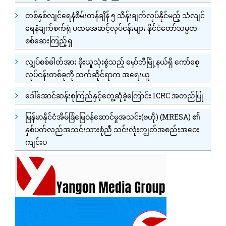
တစ်နှစ်လျင်ရေနံစိမ်းတန်ချိန် ၅ သိန်းချက်လုပ်နိုင်မည့် သံလျင်
ရေနံချက်စက်ရုံ ပထမအဆင့်လုပ်ငန်းများ နိုင်ငံတော်သမ္မတ
စစ်ဆေးကြည့်ရှု
လျှပ်စစ်ဓါတ်အား ခိုးယူသုံးစွဲသည့် မှော်ဘီမြို့နယ်ရှိ ကော်စေ့
လုပ်ငန်းတစ်ခုကို သက်ဆိုင်ရာက အရေးယူ
ဒေါ်အောင်ဆန်းစုကြည်နှင့်တွေ့ဆုံခဲ့ကြောင်း ICRC အတည်ပြု
မြန်မာနိုင်ငံအိမ်ခြံမြေဝန်ဆောင်မှုအသင်း(ဗဟို) (MRESA) ၏
နှစ်ပတ်လည်အသင်းသားစုံညီ သင်းလုံးကျွတ်အစည်းအဝေး
ကျင်းပ