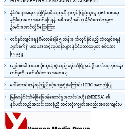
MYANMAR–THAILAND JOINT STATEMENT
နိုင်ငံရေးအရတည်ငြိမ်မှုရှိသည်ဆိုရာတွင် ပြည်သူလူထု၏ စားရေး
နှင့်စီးပွားရေး အဆင်ပြေရန် အဓိကလိုအပ်ဟု နိုင်ငံတော်သမ္မတ
ဦးမင်းအောင်လှိုင်ပြောကြား
တစ်နှစ်လျင်ရေနံစိမ်းတန်ချိန် ၅ သိန်းချက်လုပ်နိုင်မည့် သံလျင်ရေနံ
ချက်စက်ရုံ ပထမအဆင့်လုပ်ငန်းများ နိုင်ငံတော်သမ္မတ စစ်ဆေး
ကြည့်ရှု
လျှပ်စစ်ဓါတ်အား ခိုးယူသုံးစွဲသည့် မှော်ဘီမြို့နယ်ရှိ ကော်စေ့လုပ်ငန်း
တစ်ခုကို သက်ဆိုင်ရာက အရေးယူ
ဒေါ်အောင်ဆန်းစုကြည်နှင့်တွေ့ဆုံခဲ့ကြောင်း ICRC အတည်ပြု
မြန်မာနိုင်ငံအိမ်ခြံမြေဝန်ဆောင်မှုအသင်း(ဗဟို) (MRESA) ၏
နှစ်ပတ်လည်အသင်းသားစုံညီ သင်းလုံးကျွတ်အစည်းအဝေးကျင်းပ