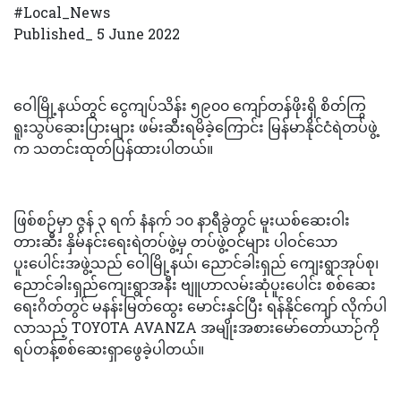
#Local_News
Published_ 5 June 2022
ဝေါမြို့နယ်တွင် ငွေကျပ်သိန်း ၅၉၀၀ ကျော်တန်ဖိုးရှိ စိတ်ကြွ
ရူးသွပ်ဆေးပြားများ ဖမ်းဆီးရမိခဲ့ကြောင်း မြန်မာနိုင်ငံရဲတပ်ဖွဲ့
က သတင်းထုတ်ပြန်ထားပါတယ်။
ဖြစ်စဉ်မှာ ဇွန် ၃ ရက် နံနက် ၁၀ နာရီခွဲတွင် မူးယစ်ဆေးဝါး
တားဆီး နှိမ်နင်းရေးရဲတပ်ဖွဲ့မှ တပ်ဖွဲ့ဝင်များ ပါဝင်သော
ပူးပေါင်းအဖွဲ့သည် ဝေါမြို့နယ်၊ ညောင်ခါးရှည် ကျေးရွာအုပ်စု၊
ညောင်ခါးရှည်ကျေးရွာအနီး ဗျူဟာလမ်းဆုံပူးပေါင်း စစ်ဆေး
ရေးဂိတ်တွင် မနန်းမြတ်ထွေး မောင်းနှင်ပြီး ရန်နိုင်ကျော် လိုက်ပါ
လာသည့် TOYOTA AVANZA အမျိုးအစားမော်တော်ယာဉ်ကို
ရပ်တန့်စစ်ဆေးရှာဖွေခဲ့ပါတယ်။