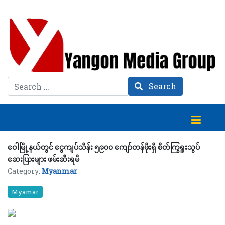
Search
Search
ဝေါမြို့နယ်တွင် ငွေကျပ်သိန်း ၅၉၀၀ ကျော်တန်ဖိုးရှိ စိတ်ကြွရူးသွပ်
ဆေးပြားများ ဖမ်းဆီးရမိ
Category:
Myanmar
Myamar