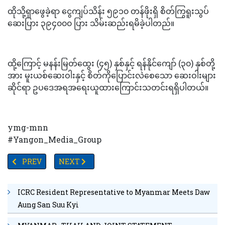
ထိုသို့ရှာဖွေခဲ့ရာ ငွေကျပ်သိန်း ၅၉၁၀ တန်ဖိုးရှိ စိတ်ကြွရူးသွပ်
ဆေးပြား ၃၉၄၀၀၀ ပြား သိမ်းဆည်းရမိခဲ့ပါတည်။
ထို့ကြောင့် မနန်းမြတ်ထွေး (၄၅) နှစ်နှင့် ရန်နိုင်ကျော် (၃၀) နှစ်တို့
အား မူးယစ်ဆေးဝါးနှင့် စိတ်ကိုပြောင်းလဲစေသော ဆေးဝါးများ
ဆိုင်ရာ ဥပဒေအရအရေးယူထားကြောင်းသတင်းရရှိပါတယ်။
ymg-mnn
#Yangon_Media_Group
PREVIOUS ARTICLE: ညသန်းခေါင်ကျော်အချိန်မှာ တစ်နာရီခန့်ခြားပြီး ညောင်တု
NEXT ARTICLE: ရေဆင်းစိုက်ပျိုးရေးတက္ကသိုလ်နှင့် မ
PREV
NEXT
ICRC Resident Representative to Myanmar Meets Daw
Aung San Suu Kyi