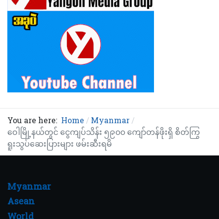
You are here:
Home
Myanmar
ဝေါမြို့နယ်တွင် ငွေကျပ်သိန်း ၅၉၀၀ ကျော်တန်ဖိုးရှိ စိတ်ကြွ
ရူးသွပ်ဆေးပြားများ ဖမ်းဆီးရမိ
Myanmar
Asean
World