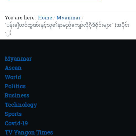
You are here:
Home
Myanmar
"ပန်းချီတင်ထွဏ်းနှင့်သူ၏နာမည်ကျော်လိုဂိုဒီဇိုင်းများ" (အပိုင်း
-၂)
Myanmar
Asean
World
Politics
Business
Technology
Sports
Covid-19
TV Yangon Times