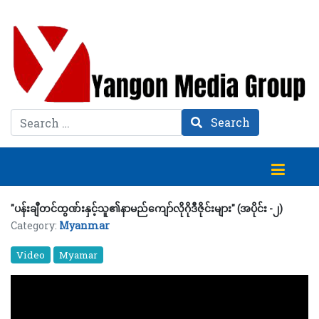
Search
Search
"ပန်းချီတင်ထွဏ်းနှင့်သူ၏နာမည်ကျော်လိုဂိုဒီဇိုင်းများ" (အပိုင်း -၂)
Category:
Myanmar
Video
Myamar