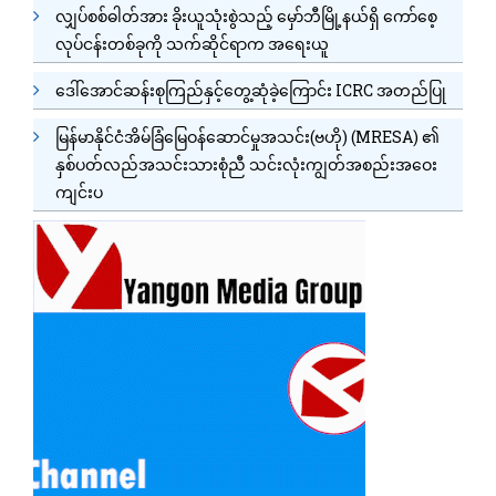
လျှပ်စစ်ဓါတ်အား ခိုးယူသုံးစွဲသည့် မှော်ဘီမြို့နယ်ရှိ ကော်စေ့
လုပ်ငန်းတစ်ခုကို သက်ဆိုင်ရာက အရေးယူ
ဒေါ်အောင်ဆန်းစုကြည်နှင့်တွေ့ဆုံခဲ့ကြောင်း ICRC အတည်ပြု
မြန်မာနိုင်ငံအိမ်ခြံမြေဝန်ဆောင်မှုအသင်း(ဗဟို) (MRESA) ၏
နှစ်ပတ်လည်အသင်းသားစုံညီ သင်းလုံးကျွတ်အစည်းအဝေး
ကျင်းပ