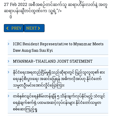
27 Feb 2022 အစီအစဉ်တင်ဆက်သူ ဆရာဟိန်းလတ်နဲ့ အတူ
ဆရာပန်းချီတင်ထွဏ်းက သူ့ရဲ့"/>
0
PREVIOUS ARTICLE: "ပန်းချီတင်ထွဏ်းနှင့်သူ၏နာမည်ကျော်လိုဂိုဒီဇိုင်းမ
NEXT ARTICLE: "ပန်းချီတင်ထွဏ်းနှင့်သူ၏နာမည်ကျော်လိုဂိုဒီ
PREV
NEXT
ICRC Resident Representative to Myanmar Meets
Daw Aung San Suu Kyi
MYANMAR–THAILAND JOINT STATEMENT
နိုင်ငံရေးအရတည်ငြိမ်မှုရှိသည်ဆိုရာတွင် ပြည်သူလူထု၏ စား
ရေးနှင့်စီးပွားရေး အဆင်ပြေရန် အဓိကလိုအပ်ဟု နိုင်ငံတော်
သမ္မတဦးမင်းအောင်လှိုင်ပြောကြား
တစ်နှစ်လျင်ရေနံစိမ်းတန်ချိန် ၅ သိန်းချက်လုပ်နိုင်မည့် သံလျင်
ရေနံချက်စက်ရုံ ပထမအဆင့်လုပ်ငန်းများ နိုင်ငံတော်သမ္မတ
စစ်ဆေးကြည့်ရှု