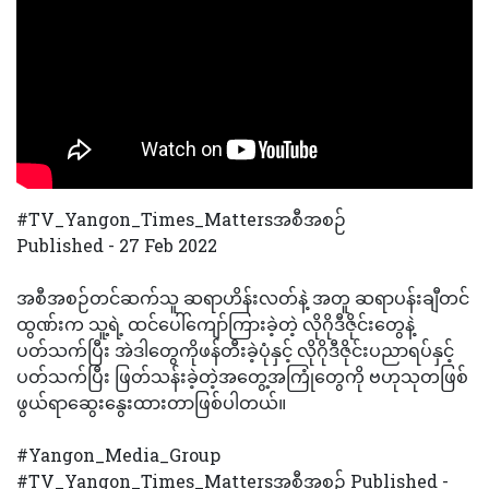
#TV_Yangon_Times_Mattersအစီအစဉ
Published - 27 Feb 2022
အစီအစဉ်တင်ဆက်သူ ဆရာဟိန်းလတ်နဲ့ အတူ ဆရာပန်းချီတင်
ထွဏ်းက သူ့ရဲ့ ထင်ပေါ်ကျော်ကြားခဲ့တဲ့ လိုဂိုဒီဇိုင်းတွေနဲ့
ပတ်သက်ပြီး အဲဒါတွေကိုဖန်တီးခဲ့ပုံနှင့် လိုဂိုဒီဇိုင်းပညာရပ်နှင့်
ပတ်သက်ပြီး ဖြတ်သန်းခဲ့တဲ့အတွေ့အကြုံတွေကို ဗဟုသုတဖြစ်
ဖွယ်ရာဆွေးနွေးထားတာဖြစ်ပါတယ်။
#Yangon_Media_Group
#TV_Yangon_Times_Mattersအစီအစဉ် Published -