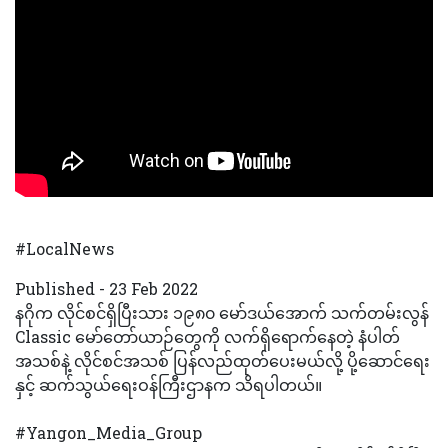
#LocalNews
Published - 23 Feb 2022
နဂိုက လိုင်စင်ရှိပြီးသား ၁၉၈၀ မော်ဒယ်အောက် သက်တမ်းလွန်
Classic မော်တော်ယာဉ်တွေကို လက်ရှိရောက်နေတဲ့ နံပါတ်
အသစ်နဲ့ လိုင်စင်အသစ် ပြန်လည်ထုတ်ပေးမယ်လို့ ပို့ဆောင်ရေး
နှင့် ဆက်သွယ်ရေးဝန်ကြီးဌာနက သိရပါတယ်။
#Yangon_Media_Group