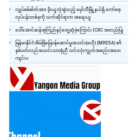
လျှပ်စစ်ဓါတ်အား ခိုးယူသုံးစွဲသည့် မှော်ဘီမြို့နယ်ရှိ ကော်စေ့
လုပ်ငန်းတစ်ခုကို သက်ဆိုင်ရာက အရေးယူ
ဒေါ်အောင်ဆန်းစုကြည်နှင့်တွေ့ဆုံခဲ့ကြောင်း ICRC အတည်ပြု
မြန်မာနိုင်ငံအိမ်ခြံမြေဝန်ဆောင်မှုအသင်း(ဗဟို) (MRESA) ၏
နှစ်ပတ်လည်အသင်းသားစုံညီ သင်းလုံးကျွတ်အစည်းအဝေး
ကျင်းပ