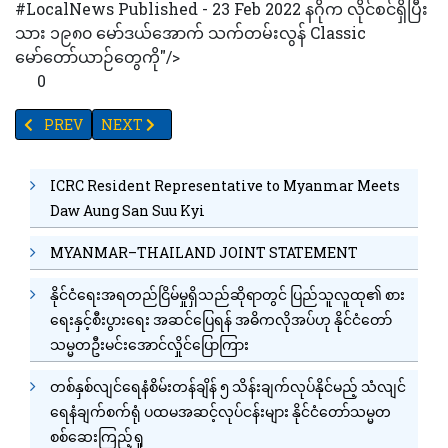
#LocalNews Published - 23 Feb 2022 နဂိုက လိုင်စင်ရှိပြီး
သား ၁၉၈၀ မော်ဒယ်အောက် သက်တမ်းလွန် Classic
မော်တော်ယာဉ်တွေကို"/>
0
PREVIOUS ARTICLE: တစ်နှစ်ကျော်ကာလအတွင်း အိုးအိမ်စွန့်ခွာသူပ
NEXT ARTICLE: ပုလဲမြို့သစ် အရန်မီးသတ်တပ်ဖွဲ့ ကအခမဲ့ဆ
PREV
NEXT
ICRC Resident Representative to Myanmar Meets
Daw Aung San Suu Kyi
MYANMAR–THAILAND JOINT STATEMENT
နိုင်ငံရေးအရတည်ငြိမ်မှုရှိသည်ဆိုရာတွင် ပြည်သူလူထု၏ စား
ရေးနှင့်စီးပွားရေး အဆင်ပြေရန် အဓိကလိုအပ်ဟု နိုင်ငံတော်
သမ္မတဦးမင်းအောင်လှိုင်ပြောကြား
တစ်နှစ်လျင်ရေနံစိမ်းတန်ချိန် ၅ သိန်းချက်လုပ်နိုင်မည့် သံလျင်
ရေနံချက်စက်ရုံ ပထမအဆင့်လုပ်ငန်းများ နိုင်ငံတော်သမ္မတ
စစ်ဆေးကြည့်ရှု