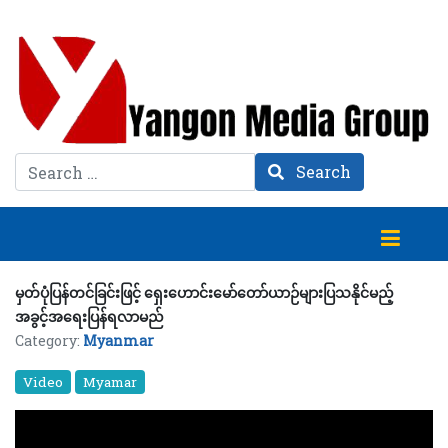
Search
Search
မှတ်ပုံပြန်တင်ခြင်းဖြင့် ရှေးဟောင်းမော်တော်ယာဉ်များပြသနိုင်မည့်
အခွင့်အရေးပြန်ရလာမည်
Category:
Myanmar
Video
Myamar