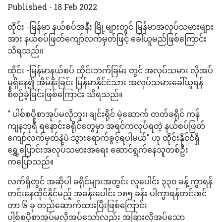
Published - 18 Feb 2022
ထိုင်း -မြန်မာ နယ်စပ်အနီး မြို့များတွင် မြန်မာအလုပ်သမားများ
အား နယ်စပ်ဖြတ်ကျော်လက်မှတ်ဖြင့် ခေါ်ယူမည်ဖြစ်ကြောင်း
သိရသည်။
ထိုင်း -မြန်မာနယ်စပ် ထိုင်းဘက်ခြမ်း တွင် အလုပ်သမား လိုအပ်
မှုရှိနေ၍ အိမ်နီးခြင်း မြန်မာနိုင်ငံသား အလုပ်သမားခေါ်ယူရန်
စီစဉ်ခဲ့ခြင်းဖြစ်ကြောင်း သိရသည်။
" ပါစ်စပို့စာအုပ်မလိုဘူး၊ ချင်းရိုင် မဲ့ဆောက် တတ်ခရိုင် ကန်
ကျနဘုရီ ရနောင်းခရိုင်တွေမှာ အရင်ကလုပ်ရတဲ့ နယ်စပ်ဖြတ်
ကျော်လက်မှတ်နဲ့ပဲ သွားရောက်ခွင့်ရပါမယ်" ဟု ထိုင်းနိုင်ငံရှိ
ရွှေ့ပြောင်းအလုပ်သမား‌အရေး ဆောင်ရွက်နေသူတစ်ဦး
က‌ပြောသည်။
လက်ရှိတွင် အဆိုပါ ခရိုင်များအတွင်း လူပေါင်း ၃၃၀ ခန့် ကွာရန်
တင်းနေထိုင်နိုင်မည့် အခန်းပေါင်း ၁၈၅ ခန်း ပါကွာရန်တင်းစင်
တာ ၆ ခု တည်ဆောက်ထားပြီးဖြစ်ကြောင်း
ပါ့စ်စပိုစာအုပ်မလိုအပ်သော်လည်း အခြားလိုအပ်သော