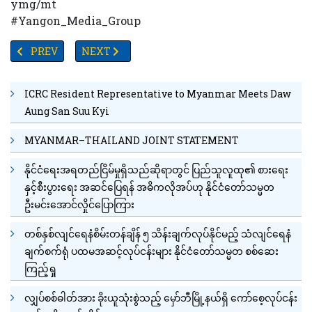
ymg/mt
#Yangon_Media_Group
PREVIOUS ARTICLE: ပူတာအိုမြို့တွင် စက်သုံးဆီများပြတ်လပ်နေမှုက
NEXT ARTICLE: မဟာဗောဓိမြိုင်ဆရာတော်ကြီး အပူဇော်
PREV
NEXT
ICRC Resident Representative to Myanmar Meets Daw
Aung San Suu Kyi
MYANMAR–THAILAND JOINT STATEMENT
နိုင်ငံရေးအရတည်ငြိမ်မှုရှိသည်ဆိုရာတွင် ပြည်သူလူထု၏ စားရေး
နှင့်စီးပွားရေး အဆင်ပြေရန် အဓိကလိုအပ်ဟု နိုင်ငံတော်သမ္မတ
ဦးမင်းအောင်လှိုင်ပြောကြား
တစ်နှစ်လျင်ရေနံစိမ်းတန်ချိန် ၅ သိန်းချက်လုပ်နိုင်မည့် သံလျင်ရေနံ
ချက်စက်ရုံ ပထမအဆင့်လုပ်ငန်းများ နိုင်ငံတော်သမ္မတ စစ်ဆေး
ကြည့်ရှု
လျှပ်စစ်ဓါတ်အား ခိုးယူသုံးစွဲသည့် မှော်ဘီမြို့နယ်ရှိ ကော်စေ့လုပ်ငန်း