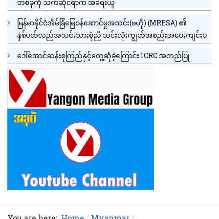
တစ်ခုကို သက်ဆိုင်ရာက အရေးယူ
မြန်မာနိုင်ငံအိမ်ခြံမြေဝန်ဆောင်မှုအသင်း(ဗဟို) (MRESA) ၏
နှစ်ပတ်လည်အသင်းသားစုံညီ သင်းလုံးကျွတ်အစည်းအဝေးကျင်းပ
ဒေါ်အောင်ဆန်းစုကြည်နှင့်တွေ့ဆုံခဲ့ကြောင်း ICRC အတည်ပြု
You are here:
Home
Myanmar