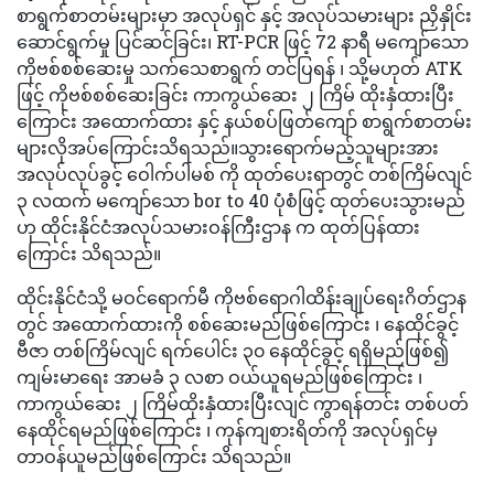
စာရွက်စာတမ်းများမှာ အလုပ်ရှင် နှင့် အလုပ်သမားများ ညှိနှိုင်း
ဆောင်ရွက်မှု ပြင်ဆင်ခြင်း၊ RT-PCR ဖြင့် 72 နာရီ မကျော်သော
ကိုဗစ်စစ်ဆေးမှု သက်သေစာရွက် တင်ပြရန် ၊ သို့မဟုတ် ATK
ဖြင့် ကိုဗစ်စစ်ဆေးခြင်း ကာကွယ်ဆေး ၂ ကြိမ် ထိုးနှံထားပြီး
ကြောင်း အထောက်ထား နှင့် နယ်စပ်ဖြတ်ကျော် စာရွက်စာတမ်း
များလိုအပ်ကြောင်းသိရသည်။သွားရောက်မည့်သူများအား
အလုပ်လုပ်ခွင့် ဝေါက်ပါမစ် ကို ထုတ်ပေးရာတွင် တစ်ကြိမ်လျင်
၃ လထက် မကျော်သော bor to 40 ပုံစံဖြင့် ထုတ်ပေးသွားမည်
ဟု ထိုင်းနိုင်ငံအလုပ်သမားဝန်ကြီးဌာန က ထုတ်ပြန်ထား
ကြောင်း သိရသည်။
ထိုင်းနိုင်ငံသို့ မဝင်ရောက်မီ ကိုဗစ်ရောဂါထိန်းချုပ်ရေးဂိတ်ဌာန
တွင် အထောက်ထားကို စစ်ဆေးမည်ဖြစ်ကြောင်း ၊ နေထိုင်ခွင့်
ဗီဇာ တစ်ကြိမ်လျင် ရက်ပေါင်း ၃၀ နေထိုင်ခွင့် ရရှိမည်ဖြစ်၍
ကျမ်းမာရေး အာမခံ ၃ လစာ ဝယ်ယူရမည်ဖြစ်ကြောင်း ၊
ကာကွယ်ဆေး ၂ ကြိမ်ထိုးနှံထားပြီးလျင် ကွာရန်တင်း တစ်ပတ်
နေထိုင်ရမည်ဖြစ်ကြောင်း ၊ ကုန်ကျစားရိတ်ကို အလုပ်ရှင်မှ
တာဝန်ယူမည်ဖြစ်ကြောင်း သိရသည်။