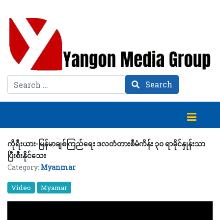
Search
Search
ကိုရီးယား-မြန်မာချစ်ကြည်ရေး ဒလတံတားစီမံကိန်း ၃၀ ရာခိုင်နှုန်းသာ
ပြီးစီးနိုင်သေး
Category:
Myanmar
Video
Myamar