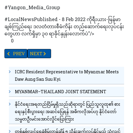
#Yangon_Media_Group
#LocalNewsPublished - 8 Feb 2022 ကိုရီးယား-မြန်မာ
ချစ်ကြည်ရေး ဒလတံတားစီမံကိန်း တည်ဆောက်ရေးလုပ်ငန်း
တွေဟာ လက်ရှိမှာ ၃၀ ရာခိုင်နှုန်းလောက်ပဲ"/>
0
PREVIOUS ARTICLE: ဖေဖော်ဝါရီလအတွင်း ရန်ကုန်တိုင်းဒေသကြီးမှာ ကိုဗစ်
NEXT ARTICLE: စစ်တွေဆိပ်ကမ်းသို့ သင်္ဘောကြီးများဝင်ထ
PREV
NEXT
ICRC Resident Representative to Myanmar Meets
Daw Aung San Suu Kyi
MYANMAR–THAILAND JOINT STATEMENT
နိုင်ငံရေးအရတည်ငြိမ်မှုရှိသည်ဆိုရာတွင် ပြည်သူလူထု၏ စား
ရေးနှင့်စီးပွားရေး အဆင်ပြေရန် အဓိကလိုအပ်ဟု နိုင်ငံတော်
သမ္မတဦးမင်းအောင်လှိုင်ပြောကြား
တစ်နှစ်လျင်ရေနံစိမ်းတန်ချိန် ၅ သိန်းချက်လုပ်နိုင်မည့် သံလျင်