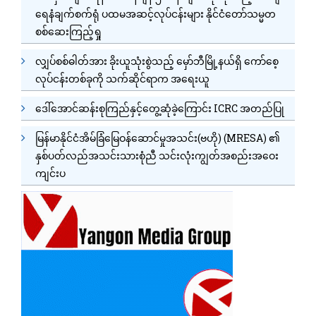
ရေနံချက်စက်ရုံ ပထမအဆင့်လုပ်ငန်းများ နိုင်ငံတော်သမ္မတ
စစ်ဆေးကြည့်ရှု
လျှပ်စစ်ဓါတ်အား ခိုးယူသုံးစွဲသည့် မှော်ဘီမြို့နယ်ရှိ ကော်စေ့
လုပ်ငန်းတစ်ခုကို သက်ဆိုင်ရာက အရေးယူ
ဒေါ်အောင်ဆန်းစုကြည်နှင့်တွေ့ဆုံခဲ့ကြောင်း ICRC အတည်ပြု
မြန်မာနိုင်ငံအိမ်ခြံမြေဝန်ဆောင်မှုအသင်း(ဗဟို) (MRESA) ၏
နှစ်ပတ်လည်အသင်းသားစုံညီ သင်းလုံးကျွတ်အစည်းအဝေး
ကျင်းပ