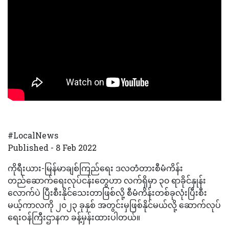
#LocalNews
Published - 8 Feb 2022
ကိုရီးယား-မြန်မာချစ်ကြည်ရေး ဒလတံတားစီမံကိန်း
တည်ဆောက်ရေးလုပ်ငန်းတွေဟာ လက်ရှိမှာ ၃၀ ရာခိုင်နှုန်း
လောက်ပဲ ပြီးစီးနိုင်သေးတာဖြစ်လို့ စီမံကိန်းတစ်ခုလုံးပြီးစီး
မယ့်ကာလကို ၂၀၂၃ ခုနှစ် အတွင်းမှဖြစ်နိုင်မယ်လို့ ဆောက်လုပ်
ရေးဝန်ကြီးဌာနက ခန့်မှန်းထားပါတယ်။