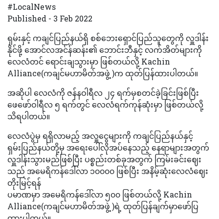
#LocalNews
Published - 3 Feb 2022
ရှမ်းနှင့် ကချင်ပြည်နယ်ရှိ စစ်ဘေးရှောင်ပြည်သူတွေကို လှူဒါန်း
နိုင်ဖို့ အောင်လအင်န်ဆန်း၏ ဘောင်းဘီနှင့် လက်အိတ်များကို
လေလံတင် ရောင်းချသွားမှာ ဖြစ်တယ်လို့ Kachin
Alliance(ကချင်မဟာမိတ်အဖွဲ့ )က ထုတ်ပြန်ထားပါတယ်။
အဆိုပါ လေလံကို ဇန်နဝါရီလ ၂၄ ရက်မှစတင်ခဲ့ခြင်းဖြစ်ပြီး
ဖေဖော်ဝါရီလ ၅ ရက်တွင် လေလံရက်ကုန်ဆုံးမှာ ဖြစ်တယ်လို့
သိရပါတယ်။
လေလံပွဲမှ ရရှိလာမည့် အလှူငွေများကို ကချင်ပြည်နယ်နှင့်
ရှမ်းပြည်နယ်တို့မှ အရေးပေါ်လိုအပ်နေသည့် နေရာများအတွက်
လှူဒါန်းသွားမည်ဖြစ်ပြီး ပစ္စည်းတစ်ခုအတွက် ကြမ်းခင်းဈေး
သည် အမေရိကန်ဒေါ်လာ ၁၀၀၀၀ ဖြစ်ပြီး အနိမ့်ဆုံးလေလံဈေး
တိုးမြင့်ရန်
ပမာဏမှာ အမေရိကန်ဒေါ်လာ ၅၀၀ ဖြစ်တယ်လို့ Kachin
Alliance(ကချင်မဟာမိတ်အဖွဲ့ )ရဲ့ ထုတ်ပြန်ချက်မှာဖော်ပြ
ထားပါတယ်။