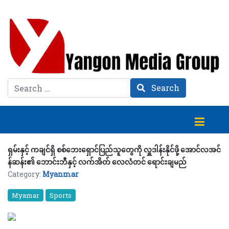
Search
Search
ရှမ်းနှင့် ကချင်ရှိ စစ်ဘေးရှောင်ပြည်သူတွေကို လှူဒါန်းနိုင်ဖို့ အောင်လအင်
န်ဆန်း၏ ဘောင်းဘီနှင့် လက်အိတ် လေလံတင် ရောင်းချမည်
Category:
Myanmar
Myamar
Sports