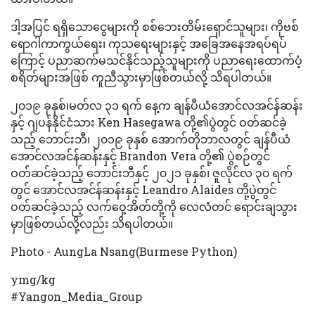
ဒါ့အပြင် ရရှိသောငွေများကို စစ်ဘေးတိမ်းရှောင်သူများ၊ ကိုဗစ်
ရောဂါကာကွယ်ရေး၊ ကုသရေးများနှင့် အခြေအနေအရပ်ရပ်
ကြောင့် ပညာဆက်မသင်နိုင်သည့်သူများကို ပညာရေးထောက်ပံ့
စရိတ်များအဖြစ် ကူညီသွားမှာဖြစ်တယ်လို့ သိရပါတယ်။
၂၀၁၉ ခုနှစ်၊မတ်လ ၃၁ ရက် နေ့က ချန်ပီယံအောင်လအင်န်ဆန်း
နှင့် ဂျပန်နိုင်ငံသား Ken Hasegawa တို့၏ပွဲတွင် ဝတ်ဆင်ခဲ့
သည့် ဘောင်းဘီ၊ ၂၀၁၉ ခုနှစ် အောက်တိုဘာလတွင် ချန်ပီယံ
အောင်လအင်န်ဆန်းနှင့် Brandon Vera တို့၏ ပွဲစဉ်တွင်
ဝတ်ဆင်ခဲ့သည့် ဘောင်းဘီနှင့် ၂၀၂၁ ခုနှစ်၊ ဇူလိုင်လ ၃၀ ရက်
တွင် အောင်လအင်န်ဆန်းနှင့် Leandro Alaides တို့ပွဲတွင်
ဝတ်ဆင်ခဲ့သည့် လက်ဝှေ့အိတ်တို့ကို လေလံတင် ရောင်းချသွား
မှာဖြစ်တယ်လို့လည်း သိရပါတယ်။
Photo - AungLa Nsang(Burmese Python)
ymg/kg
#Yangon_Media_Group