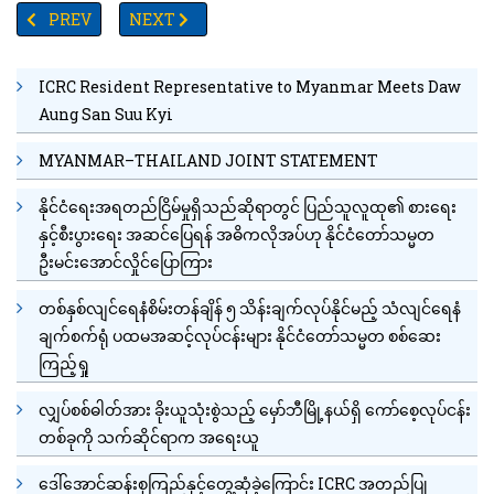
PREVIOUS ARTICLE: စက်သုံးဆီဆိုင်များက အဝေးပြေးကုန်စည်ပို့ဆော
NEXT ARTICLE: TV YANGON TIMES ရဲ့နေ့စဉ်သတင်း
PREV
NEXT
ICRC Resident Representative to Myanmar Meets Daw
Aung San Suu Kyi
MYANMAR–THAILAND JOINT STATEMENT
နိုင်ငံရေးအရတည်ငြိမ်မှုရှိသည်ဆိုရာတွင် ပြည်သူလူထု၏ စားရေး
နှင့်စီးပွားရေး အဆင်ပြေရန် အဓိကလိုအပ်ဟု နိုင်ငံတော်သမ္မတ
ဦးမင်းအောင်လှိုင်ပြောကြား
တစ်နှစ်လျင်ရေနံစိမ်းတန်ချိန် ၅ သိန်းချက်လုပ်နိုင်မည့် သံလျင်ရေနံ
ချက်စက်ရုံ ပထမအဆင့်လုပ်ငန်းများ နိုင်ငံတော်သမ္မတ စစ်ဆေး
ကြည့်ရှု
လျှပ်စစ်ဓါတ်အား ခိုးယူသုံးစွဲသည့် မှော်ဘီမြို့နယ်ရှိ ကော်စေ့လုပ်ငန်း
တစ်ခုကို သက်ဆိုင်ရာက အရေးယူ
ဒေါ်အောင်ဆန်းစုကြည်နှင့်တွေ့ဆုံခဲ့ကြောင်း ICRC အတည်ပြု