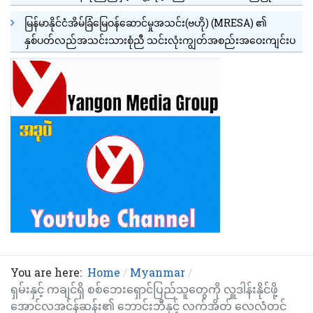
မြန်မာနိုင်ငံအိမ်ခြံမြေဝန်ဆောင်မှုအသင်း(ဗဟို) (MRESA) ၏
နှစ်ပတ်လည်အသင်းသားစုံညီ သင်းလုံးကျွတ်အစည်းအဝေးကျင်းပ
You are here:
Home
Myanmar
ရှမ်းနှင့် ကချင်ရှိ စစ်ဘေးရှောင်ပြည်သူတွေကို လှူဒါန်းနိုင်ဖို့
အောင်လအင်န်ဆန်း၏ ဘောင်းဘီနှင့် လက်အိတ် လေလံတင်