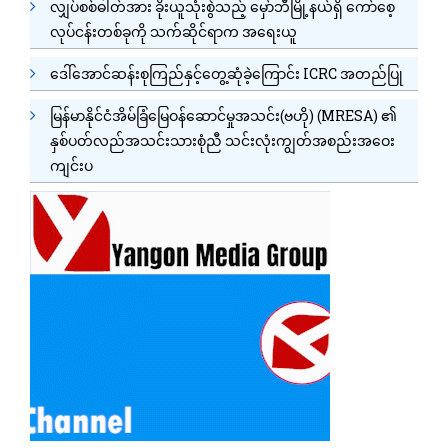
လျှပ်စစ်ဓါတ်အား ခိုးယူသုံးစွဲသည့် မှော်ဘီမြို့နယ်ရှိ ကော်စေ့
လုပ်ငန်းတစ်ခုကို သက်ဆိုင်ရာက အရေးယူ
ဒေါ်အောင်ဆန်းစုကြည်နှင့်တွေ့ဆုံခဲ့ကြောင်း ICRC အတည်ပြု
မြန်မာနိုင်ငံအိမ်ခြံမြေဝန်ဆောင်မှုအသင်း(ဗဟို) (MRESA) ၏
နှစ်ပတ်လည်အသင်းသားစုံညီ သင်းလုံးကျွတ်အစည်းအဝေး
ကျင်းပ