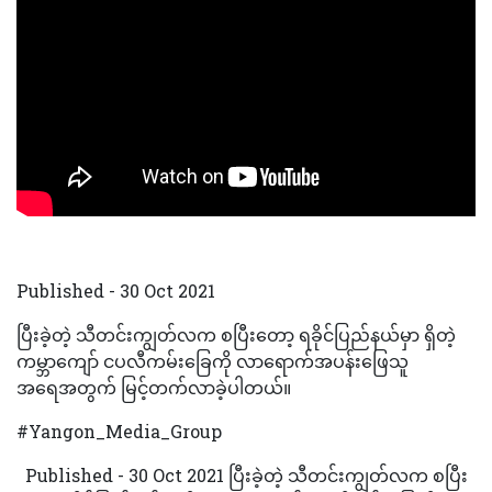
Published - 30 Oct 2021
ပြီးခဲ့တဲ့ သီတင်းကျွတ်လက စပြီးတော့ ရခိုင်ပြည်နယ်မှာ ရှိတဲ့
ကမ္ဘာကျော် ငပလီကမ်းခြေကို လာရောက်အပန်းဖြေသူ
အရေအတွက် မြင့်တက်လာခဲ့ပါတယ်။
#Yangon_Media_Group
Published - 30 Oct 2021 ပြီးခဲ့တဲ့ သီတင်းကျွတ်လက စပြီး