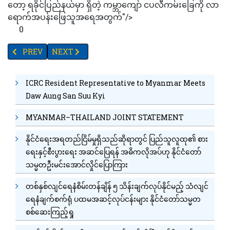
တော့ ရခိုင်ပြည်နယ်မှာ ရှိတဲ့ ကမ္ဘာကျော် ငပလီကမ်းခြေကို လာ
ရောက်အပန်းဖြေသူအရေအတွက်"/>
0
PREVIOUS ARTICLE: စစ်ရေယာဉ် တည်ဆောက်ရေးနည်းပညာပိုင်း ပူးပေါင်းဖ
NEXT ARTICLE: ကိုဗစ်ကြောင့် ပိတ်ထားရသော စစ်တွေဗုဒ္ဓပြတို
PREV
NEXT
ICRC Resident Representative to Myanmar Meets
Daw Aung San Suu Kyi
MYANMAR–THAILAND JOINT STATEMENT
နိုင်ငံရေးအရတည်ငြိမ်မှုရှိသည်ဆိုရာတွင် ပြည်သူလူထု၏ စား
ရေးနှင့်စီးပွားရေး အဆင်ပြေရန် အဓိကလိုအပ်ဟု နိုင်ငံတော်
သမ္မတဦးမင်းအောင်လှိုင်ပြောကြား
တစ်နှစ်လျင်ရေနံစိမ်းတန်ချိန် ၅ သိန်းချက်လုပ်နိုင်မည့် သံလျင်
ရေနံချက်စက်ရုံ ပထမအဆင့်လုပ်ငန်းများ နိုင်ငံတော်သမ္မတ
စစ်ဆေးကြည့်ရှု