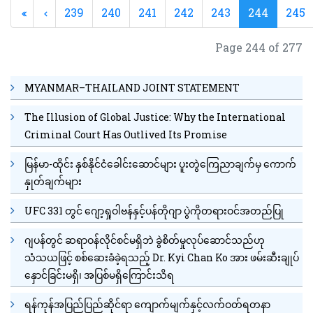
239
240
241
242
243
244
245
Page 244 of 277
MYANMAR–THAILAND JOINT STATEMENT
The Illusion of Global Justice: Why the International
Criminal Court Has Outlived Its Promise
မြန်မာ-ထိုင်း နှစ်နိုင်ငံခေါင်းဆောင်များ ပူးတွဲကြေညာချက်မှ ကောက်
နှုတ်ချက်များ
UFC 331 တွင် ဂျော့ရှုဝါဗန်နှင့်ပန်တိုဂျာ ပွဲကိုတရားဝင်အတည်ပြု
ဂျပန်တွင် ဆရာဝန်လိုင်စင်မရှိဘဲ ခွဲစိတ်မှုလုပ်ဆောင်သည်ဟု
သံသယဖြင့် စစ်ဆေးခံခဲ့ရသည့် Dr. Kyi Chan Ko အား ဖမ်းဆီးချုပ်
နှောင်ခြင်းမရှိ၊ အပြစ်မရှိကြောင်းသိရ
ရန်ကုန်အပြည်ပြည်ဆိုင်ရာ ကျောက်မျက်နှင့်လက်ဝတ်ရတနာ