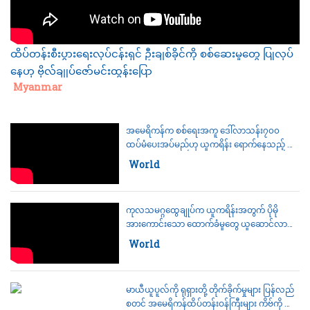
ထိပ်တန်းစီးပွားရေးလုပ်ငန်းရှင် ဦးချစ်ခိုင်ကို စစ်ဆေးမှုတွေ ပြုလုပ်
နေဟု ဗိုလ်ချုပ်ဇော်မင်းထွန်းပြော
Category:
Myanmar
အမေရိကန်က စစ်ရေးအကူ ဒေါ်လာသန်း၇၀၀
ထပ်မံပေးအပ်မည်ဟု ယူကရိန်း ရောက်နေသည့် အ
မေရိကန်ဝန်ကြီးများက ကြေညာ (ရုပ်သံ)
Category:
World
ကုလသမဂ္ဂထွေချုပ်က ယူကရိန်းအတွက် ပိုမို
အားကောင်းသော ထောက်ခံမှုတွေ ယူဆောင်လာ
မည်ဟု ဇီလင်စကီး မျှော်လင့်
Category:
World
မာယီယူပူလ်ကို ရုရှားတို့ တိုက်ခိုက်မှုများ ပြန်လည်
စတင် အမေရိကန်ထိပ်တန်းဝန်ကြီးများ ကိဗ်ကို လာ