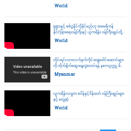
ရောက်မည်ဟု ယူကရိန်းပြော
Category:
World
ရုရှားနှင့် စစ်ပွဲနိုင်ကိုနိုင်မည်ဟု အမေရိကန်
နိုင်ငံခြားရေးဝန်ကြီးနှင့် ယူကရိန်း ဝန်ကြီးချုပ်တို့
ပြော
Category:
World
တိုင်းရင်းသားလက်နက်ကိုင်အဖွဲ့ခေါင်းဆောင်များ
ကို တိုက်ရိုက်ဆွေးနွေးပွဲစတင်ရန် နစကဥက္ကဋ္ဌ ဖိတ်
ခေါ်
Category:
Myanmar
ယူကရိန်းသမ္မတ စပိန်နှင့်ဒိန်းမတ် ဝန်ကြီးချုပ်များ
နှင့် တွေ့ဆုံ
Category:
World