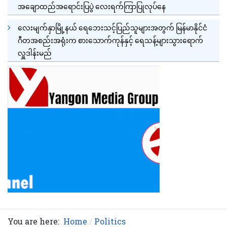
အချောထည်အရောင်းပြပွဲ လေးရက်ကြာပြုလုပ်နေ
လေးမျက်နှာမြို့နယ် ရေဘေးသင့်ပြည်သူများအတွက် မြန်မာနိုင်ငံ
ဂီတအစည်းအရုံးက စားသောက်ကုန်နှင့် ရေသန့်များသွားရောက်
လှူဒါန်းမည်
You are here:
Home
Politics