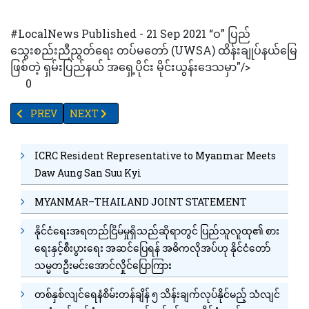
#LocalNews Published - 21 Sep 2021 “ဝ” ပြည်
သွေးစည်းညီညွတ်ရေး တပ်မတော် (UWSA) ထိန်းချုပ်နယ်မြေ
ဖြစ်တဲ့ ရှမ်းပြည်နယ် အရှေ့ပိုင်း မိုင်းယွန်းဒေသမှာ"/>
0
PREVIOUS ARTICLE: မိကျောင်းမွေးမြူရေးစခန်းကို ကိုဗစ်ကြောင့်ပိတ
NEXT ARTICLE: ပုဂ္ဂလိက ကော်ဖီစိုက်ခင်း ဧရိယာရှိကျူး
PREV
NEXT
ICRC Resident Representative to Myanmar Meets
Daw Aung San Suu Kyi
MYANMAR–THAILAND JOINT STATEMENT
နိုင်ငံရေးအရတည်ငြိမ်မှုရှိသည်ဆိုရာတွင် ပြည်သူလူထု၏ စား
ရေးနှင့်စီးပွားရေး အဆင်ပြေရန် အဓိကလိုအပ်ဟု နိုင်ငံတော်
သမ္မတဦးမင်းအောင်လှိုင်ပြောကြား
တစ်နှစ်လျင်ရေနံစိမ်းတန်ချိန် ၅ သိန်းချက်လုပ်နိုင်မည့် သံလျင်