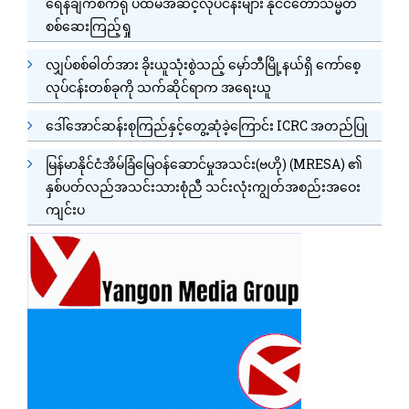
ရေနံချက်စက်ရုံ ပထမအဆင့်လုပ်ငန်းများ နိုင်ငံတော်သမ္မတ
စစ်ဆေးကြည့်ရှု
လျှပ်စစ်ဓါတ်အား ခိုးယူသုံးစွဲသည့် မှော်ဘီမြို့နယ်ရှိ ကော်စေ့
လုပ်ငန်းတစ်ခုကို သက်ဆိုင်ရာက အရေးယူ
ဒေါ်အောင်ဆန်းစုကြည်နှင့်တွေ့ဆုံခဲ့ကြောင်း ICRC အတည်ပြု
မြန်မာနိုင်ငံအိမ်ခြံမြေဝန်ဆောင်မှုအသင်း(ဗဟို) (MRESA) ၏
နှစ်ပတ်လည်အသင်းသားစုံညီ သင်းလုံးကျွတ်အစည်းအဝေး
ကျင်းပ