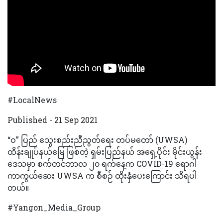
#LocalNews
Published - 21 Sep 2021
“ဝ” ပြည် သွေးစည်းညီညွတ်ရေး တပ်မတော် (UWSA)
ထိန်းချုပ်နယ်မြေ ဖြစ်တဲ့ ရှမ်းပြည်နယ် အရှေ့ပိုင်း မိုင်းယွန်း
ဒေသမှာ စက်တင်ဘာလ ၂၀ ရက်နေ့က COVID-19 ရောဂါ
ကာကွယ်ဆေး UWSA က စီစဉ် ထိုးနှံပေးကြောင်း သိရပါ
တယ်။
#Yangon_Media_Group