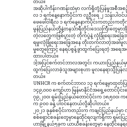
တယ်။
အဆိုပါကိန်းဂဏန်းထဲမှာ လက်ရှိတုံ့ပြန်မှုအစီအ
လ ၁ ရက်နေ့နောက်ပိုင်းက လူဦးရေ ၂ သန်းပါဝင်
ဖေဖေါ်ဝါရီလ ၁ ရက်နေ့နောက်ပိုင်းကတည်းကတိုက
မွန်ပြည်နယ်တို့နဲ့တနင်္သာရီတိုင်းဒေသကြီးတွေမှာအိုး
တဲ့လတွေကဖြစ်ပွားတဲ့ တိုက်ပွဲနဲ့ လုံခြုံရေးအခြေ
ရမှု၊လုံခြုံရေးအခြေအနေ တိုးတက်လာတဲ့အခါမူလန
မှုတွေကြောင့် နေရပ်စွန့်ခွာထွက်ပြေးရတဲ့ အရေအ
ထားပါတယ်။
ဒါ့အပြင်စက်တင်ဘာလအတွင်း ကယားပြည်နယ်မှာလူဦးရ
ထွက်ပြေးလာခဲ့သူအများစုဟာ မူလနေရာသို့ပြန်လည်
တယ်။
UNHCR က စက်တင်ဘာလ ၁၃ ရက်နေ့မှာထုတ်ပြန်တဲ
၁၄၉,၀၀၀ ကျော်ဟာ မြန်မာနိုင်ငံအရှေ့တောင်ပိုင်း
၇၉,၂၀၀၊ ရှမ်းပြည်နယ်‌တောင်ပိုင်းက ၁၈,၅၀၀၊ က
က ၉၀၀ ခန့် ပါဝင်နေတယ်လို့ဆိုပါတယ်။
၂၀၂၁ ခုနှစ်စပိုင်းကတည်းက ကချင်ပြည်နယ်မှာ လ
စစ်ရှောင်စခန်းတွေမှာနေထိုင်ရလျက်ရှိကာ ရှမ်းပြ
ဟာမြို့နယ်၅ခုက ယာယီစခန်းတွေမှာ နေထိုင်နေ