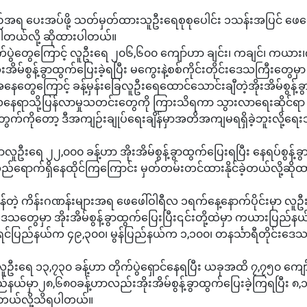
စဉ်အရ ပေးအပ်ဖို့ သတ်မှတ်ထားသူဦးရေစုစုပေါင်း ၁သန်းအပြင် ဖေဖေ
ပါတယ်လို့ ဆိုထားပါတယ်။
်ပွဲတွေကြောင့် လူဦးရေ ၂၀၆,၆၀၀ ကျော်ဟာ ချင်း၊ ကချင်၊ ကယား
အိမ်စွန့်ခွာထွက်ပြေးခဲ့ရပြီး မကွေးနဲ့စစ်ကိုင်းတိုင်းဒေသကြီးတွေမှာ ပ
အနေတွေကြောင့် ခန့်မှန်းခြေလူဦးရေထောင်သောင်းချီတဲ့အိုးအိမ်စွန့်ခ
ေရာသို့ပြန်လာမှုသတင်းတွေကို ကြားသိရကာ သွားလာရေးဆိုင်ရာ စိ
တွက်ကို‌တော့ ဒီအကျဉ်းချုပ်ရေးချိန်မှာအတိအကျမရရှိခဲ့ဘူးလို့ရေ
ေ ၂၂,၀၀၀ ခန့်ဟာ အိုးအိမ်စွန့်ခွာထွက်ပြေးရပြီး နေရပ်စွန့်ခွ
ရောက်ရှိနေထိုင်ကြကြောင်း မှတ်တမ်းတင်ထားနိုင်ခဲ့တယ်လို့ဆိုထ
့ ကိန်းဂဏန်းများအရ ဖေဖေါ်ဝါရီလ ၁ရက်နေ့နောက်ပိုင်းမှာ လူဦ
ဒေသတွေမှာ အိုးအိမ်စွန့်ခွာထွက်ပြေးပြီး၎င်းတို့ထဲမှာ ကယားပြည်န
ရင်ပြည်နယ်က ၄၉,၃၀၀၊ မွန်ပြည်နယ်က ၁,၁၀၀၊ တနင်္သာရီတိုင်းဒေသ
ူဦးရေ ၁၃,၇၃၀ ခန့်ဟာ တိုက်ပွဲရှောင်နေရပြီး ယခုအထိ ၇,၇၅၀ ကျေ
ည်နယ်မှာ၂၈,၆၈၀ခန့်ဟာလည်းအိုးအိမ်စွန့်ခွာထွက်ပြေးခဲ့ကြရပြီး ၈,၁
ရတယ်လို့သိရပါတယ်။