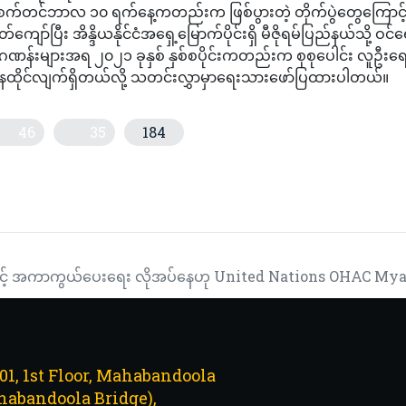
က်တင်ဘာလ ၁၀ ရက်နေ့ကတည်းက ဖြစ်ပွားတဲ့ တိုက်ပွဲတွေကြောင့
်ပြီး အိန္ဒိယနိုင်ငံအရှေ့မြောက်ပိုင်းရှိ မီဇိုရမ်ပြည်နယ်သို့ ဝင်
းဂဏန်းများအရ ၂၀၂၁ ခုနှစ် နှစ်စပိုင်းကတည်းက စုစုပေါင်း လူဦးရ
က်နေထိုင်လျက်ရှိတယ်လို့ သတင်းလွှာမှာရေးသားဖော်ပြထားပါတယ်။
46
35
184
ရေးအပြီးသတ်အဆိုပြုလွှာကို၂၀၂၂ ခုနှစ် နှစ်ဆန်းပိုင်းတွင် အပြီးတင်ရမည
ံ ထိန်းသိမ်းမှု လုပ်ဆောင်မည်
ညီနှင့် အကာကွယ်ပေးရေး လိုအပ်နေဟု United Nations OHAC M
101, 1st Floor, Mahabandoola
abandoola Bridge),