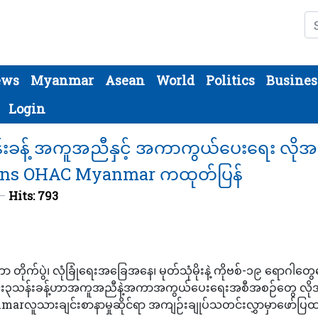
Se
ews
Myanmar
Asean
World
Politics
Busines
Login
န်းခန့် အကူအညီနှင့် အကာကွယ်ပေးရေး လိုအ
ions OHAC Myanmar ကထုတ်ပြန်
Hits: 793
 တိုက်ပွဲ၊ လုံခြုံရေးအခြေအနေ၊ မုတ်သုံမိုးနဲ့ ကိုဗစ်-၁၉ ရောဂါတွေ
ပေါင်း၃သန်းခန့်ဟာအကူအညီနဲ့အကာအကွယ်ပေးရေးအစီအစဉ်တွေ လို
rလူသားချင်းစာနာမှုဆိုင်ရာ အကျဉ်းချုပ်သတင်းလွှာမှာဖော်ပြထ