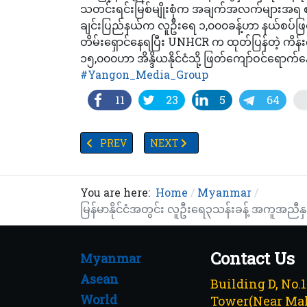
သတင်းရင်းမြစ်မျိုးစုံက အချက်အလက်များအရ စ
ချင်းပြည်နယ်က လူဦးရေ ၁,၀၀၀ခန့်ဟာ နယ်စပ်ဖြတ်ကျော
တိမ်းရှောင်နေရပြီး UNHCR က ထုတ်ပြန်တဲ့ ကိန်
၁၅,၀၀၀ဟာ အိန္ဒိယနိုင်ငံသို့ ဖြတ်ကျော်ဝင်ရော
#Yangon_Media_Group
11
23
5
64
PREVIOUS ARTICLE: မြောက်ဦးဒေသ ယူနက်စကို ဝင်နိုင်
NEXT ARTICLE: သထုံဓာတ်အားပေးစက်ရု
PREV
NEXT
You are here:
Home
Myanmar
မြန်မာနိုင်ငံအတွင်း လူဦးရေ၃သန်းခန့် အကူအ
Contact Us
Myanmar
Asean
Building D, No.
World
Tower(Near Mah