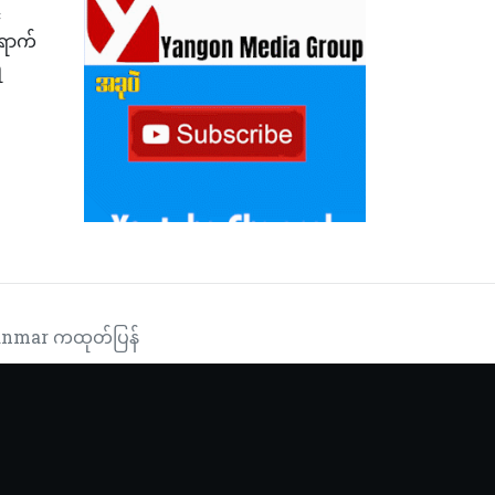
်
ရောက်
ေ
်
yanmar ကထုတ်ပြန်