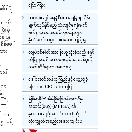
ပြောကြား
ါ်ဝါရီ
တစ်နှစ်လျင်ရေနံစိမ်းတန်ချိန် ၅ သိန်း
၊ကရင်၊
ချက်လုပ်နိုင်မည့် သံလျင်ရေနံချက်
ြီးခဲ့
စက်ရုံ ပထမအဆင့်လုပ်ငန်းများ
ွာပြေး
နိုင်ငံတော်သမ္မတ စစ်ဆေးကြည့်ရှု
န်ခေါ်
းသား
လျှပ်စစ်ဓါတ်အား ခိုးယူသုံးစွဲသည့် မှော်
ဘီမြို့နယ်ရှိ ကော်စေ့လုပ်ငန်းတစ်ခုကို
ာ
သက်ဆိုင်ရာက အရေးယူ
ားပါ
ဒေါ်အောင်ဆန်းစုကြည်နှင့်တွေ့ဆုံခဲ့
းရေ
ကြောင်း ICRC အတည်ပြု
ယ်က
မြန်မာနိုင်ငံအိမ်ခြံမြေဝန်ဆောင်မှု
ကြီး
အသင်း(ဗဟို) (MRESA) ၏
နှစ်ပတ်လည်အသင်းသားစုံညီ သင်း
ာ်ဟာ
လုံးကျွတ်အစည်းအဝေးကျင်းပ
၅၀ခန့်