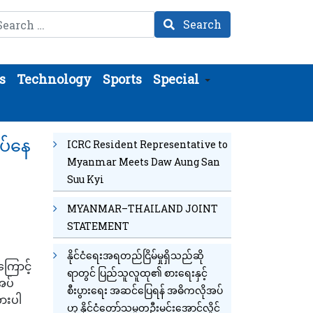
arch
Search
s
Technology
Sports
Special
ပ်နေ
ICRC Resident Representative to
Myanmar Meets Daw Aung San
Suu Kyi
MYANMAR–THAILAND JOINT
STATEMENT
နိုင်ငံရေးအရတည်ငြိမ်မှုရှိသည်ဆို
ကြောင့်
ရာတွင် ပြည်သူလူထု၏ စားရေးနှင့်
အပ်
စီးပွားရေး အဆင်ပြေရန် အဓိကလိုအပ်
ားပါ
ဟု နိုင်ငံတော်သမ္မတဦးမင်းအောင်လှိုင်