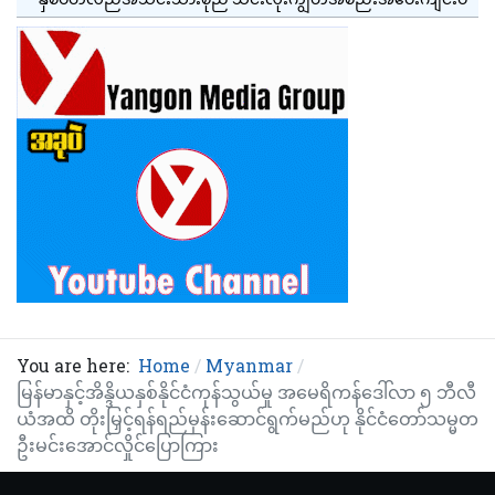
You are here:
Home
Myanmar
မြန်မာနှင့်အိန္ဒိယနှစ်နိုင်ငံကုန်သွယ်မှု အမေရိကန်ဒေါ်လာ ၅ ဘီလီ
ယံအထိ တိုးမြှင့်ရန်ရည်မှန်းဆောင်ရွက်မည်ဟု နိုင်ငံတော်သမ္မတ
ဦးမင်းအောင်လှိုင်ပြောကြား