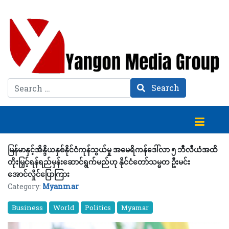
Search
Search
မြန်မာနှင့်အိန္ဒိယနှစ်နိုင်ငံကုန်သွယ်မှု အမေရိကန်ဒေါ်လာ ၅ ဘီလီယံအထိ
တိုးမြှင့်ရန်ရည်မှန်းဆောင်ရွက်မည်ဟု နိုင်ငံတော်သမ္မတ ဦးမင်း
အောင်လှိုင်ပြောကြား
Category:
Myanmar
Business
World
Politics
Myamar