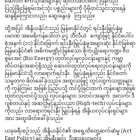
ဆေးဝါး၊ စက်သုံးဆီများနှင့် ဆိုလာအပါအဝင် ပြန်လည်
ပြည့်ဖြိုးမြဲစွမ်းအင်သုံး ပစ္စည်းများကို ပိုမိုတင်သွင်းသွားရန်
ဆန္ဒရှိကြောင်းလည်း ဆွေးနွေးခဲ့ ကြသည်။
ထို့အပြင် အိန္ဒိယနိုင်ငံသည် မြန်မာနိုင်ငံတွင် ရင်းနှီးမြှုပ်နှံမှု
ပမာဏ အမေရိကန်ဒေါ်လာ ၉၄ ဘီလီယံ ကျော်ဖြင့် နိုင်ငံပေါင်း
စုံအနက် (၁၁) နိုင်ငံမြောက် ရင်းနှီးမြှုပ်နှံမှုအများဆုံး နိုင်ငံဖြစ်ရာ
မြန်မာနိုင်ငံ၏ အဓိကမဏ္ဍိုင်ဖြစ်သော စိုက်ပျိုးရေးကဏ္ဍ၊ ဇီဝ
စွမ်းအင် (Bio Energy) ထုတ်လုပ်မှုလုပ်ငန်းများနှင့် ကမ္ဘာ့
ထိပ်တန်းအဆင့်ရှိသည့် ဆေးဝါးထုတ်လုပ်ရေးလုပ်ငန်းများကို
မြန်မာနိုင်ငံသို့ လာရောက်ရင်းနှီး မြှုပ်နှံရန်လည်း နိုင်ငံတော်
သမ္မတက ဖိတ်ခေါ်ခဲ့သည်။ အထူးသဖြင့် တွင်းထွက်သတ္တုများ
ကို ကုန်ကြမ်း အဖြစ် ပြည်ပသို့ တင်ပို့ခြင်းထက် ကုန်ချောအဖြစ်
ထုတ်လုပ်တင်ပို့သည့် လုပ်ငန်းများ၊ သတင်းအချက် အလက်၊ ဒီ
ဂျစ်တယ်နှင့် အဆင့်မြင့်နည်းပညာ (High-tech) လုပ်ငန်းများ
ကိုလည်း လာရောက်ရင်းနှီး မြှုပ်နှံရန် အိန္ဒိယလုပ်ငန်းရှင်များ
အား အထူးဖိတ်ခေါ်ခဲ့သည်။
ယခုခရီးစဉ်သည် အိန္ဒိယနိုင်ငံ၏ အရှေ့ထိတွေ့ဆက်ဆံမှု (Act
East Policy) နှင့် အိမ်နီးချင်း ဦးစားပေးမူဝါဒ