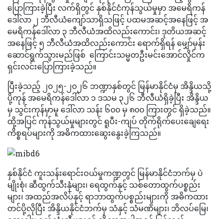
ပြောကြားခဲ့ပြီး လက်ရှိတွင် နှစ်နိုင်ငံကုန်သွယ်မှုမှာ အမေရိကန်
ဒေါ်လာ ၂ ဘီလီယံကျော်သာရှိသဖြင့် ပထမအဆင့်အနေဖြင့် အ
မေရိကန်ဒေါ်လာ ၃ ဘီလီယံအထိလည်းကောင်း၊ ဒုတိယအဆင့်
အနေဖြင့် ၅ ဘီလီယံအထိလည်းကောင်း ရောက်ရှိရန် မျှော်မှန်း
ဆောင်ရွက်သွားမည်ဖြစ် ကြောင်းသမ္မတဦးမင်းအောင်လှိုင်က
ရှင်းလင်းပြောကြားခဲ့သည်။
ပြီးခဲ့သည့် ၂၀၂၅-၂၀၂၆ ဘဏ္ဍာနှစ်တွင် မြန်မာနိုင်ငံမှ အိန္ဒိယသို့
ပို့ကုန် အမေရိကန်ဒေါ်လာ ၁ ဒသမ ၃၂၆ ဘီလီယံရှိခဲ့ပြီး အိန္ဒိယ
မှ သွင်းကုန်မှာမူ ဒေါ်လာ သန်း ၆၀၀ မှ ၈၀၀ ကြားတွင် ရှိခဲ့သည်။
ထို့အပြင် ကုန်သွယ်မှုများတွင် ရူပီး-ကျပ် တိုက်ရိုက်ပေးချေရေး
ကိစ္စရပ်များကို အဓိကထားဆွေးနွေးခဲ့ကြသည်။
နှစ်နိုင်ငံ ကူးသန်းရောင်းဝယ်မှုကဏ္ဍတွင် မြန်မာနိုင်ငံဘက်မှ ပဲ
မျိုးစုံ၊ ဆီထွက်သီးနှံများ၊ ရေထွက်နှင့် သစ်တောထွက်ပစ္စည်း
များ၊ အထည်အလိပ်နှင့် ရာဘာထွက်ပစ္စည်းများကို အဓိကထား
တင်ပို့လိုပြီး အိန္ဒိယနိုင်ငံဘက်မှ သံနှင့် သံမဏိများ၊ ဘိလပ်မြေ၊