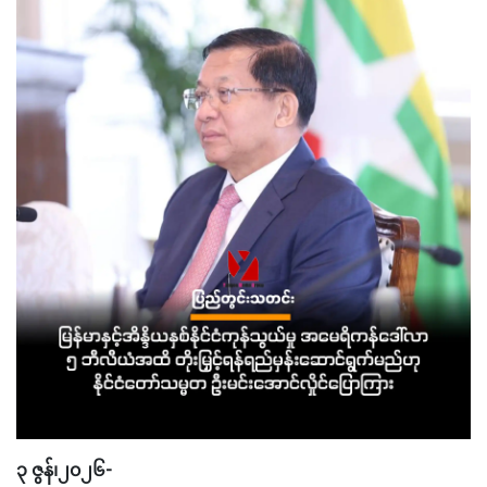
၃ ဇွန်၊၂၀၂၆-