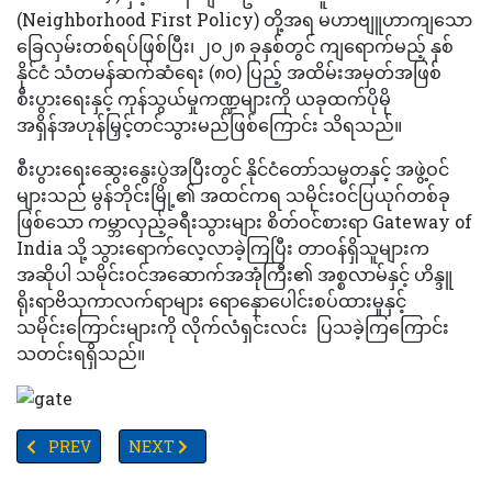
(Neighborhood First Policy) တို့အရ မဟာဗျူဟာကျသော
ခြေလှမ်းတစ်ရပ်ဖြစ်ပြီး၊ ၂၀၂၈ ခုနှစ်တွင် ကျရောက်မည့် နှစ်
နိုင်ငံ သံတမန်ဆက်ဆံရေး (၈၀) ပြည့် အထိမ်းအမှတ်အဖြစ်
စီးပွားရေးနှင့် ကုန်သွယ်မှုကဏ္ဍများကို ယခုထက်ပိုမို
အရှိန်အဟုန်မြှင့်တင်သွားမည်ဖြစ်ကြောင်း သိရသည်။
စီးပွားရေးဆွေးနွေးပွဲအပြီးတွင် နိုင်ငံတော်သမ္မတနှင့် အဖွဲ့ဝင်
များသည် မွန်ဘိုင်းမြို့၏ အထင်ကရ သမိုင်းဝင်ပြယုဂ်တစ်ခု
ဖြစ်သော ကမ္ဘာလှည့်ခရီးသွားများ စိတ်ဝင်စားရာ Gateway of
India သို့ သွားရောက်လေ့လာခဲ့ကြပြီး တာဝန်ရှိသူများက
အဆိုပါ သမိုင်းဝင်အဆောက်အအုံကြီး၏ အစ္စလာမ်နှင့် ဟိန္ဒူ
ရိုးရာဗိသုကာလက်ရာများ ရောနှောပေါင်းစပ်ထားမှုနှင့်
သမိုင်းကြောင်းများကို လိုက်လံရှင်းလင်း ပြသခဲ့ကြကြောင်း
သတင်းရရှိသည်။
PREVIOUS ARTICLE: "၂၀၂၆ ခုနှစ် တရုတ်ရုပ်ရှင်ပြပွဲ "ရက်သတ္တပတ
NEXT ARTICLE: လာမည့်(၁၀)နှစ်အတွင်း မြို့ပြများတွင်
PREV
NEXT