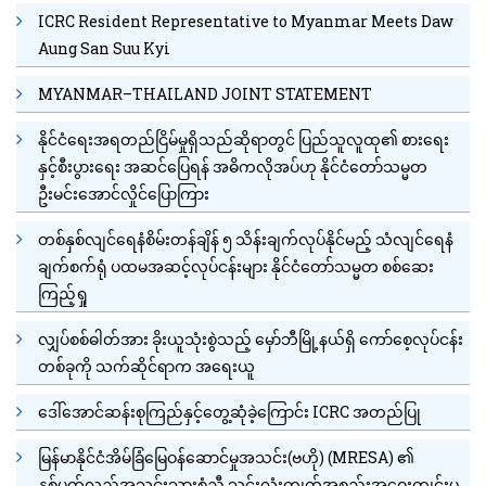
ICRC Resident Representative to Myanmar Meets Daw
Aung San Suu Kyi
MYANMAR–THAILAND JOINT STATEMENT
နိုင်ငံရေးအရတည်ငြိမ်မှုရှိသည်ဆိုရာတွင် ပြည်သူလူထု၏ စားရေး
နှင့်စီးပွားရေး အဆင်ပြေရန် အဓိကလိုအပ်ဟု နိုင်ငံတော်သမ္မတ
ဦးမင်းအောင်လှိုင်ပြောကြား
တစ်နှစ်လျင်ရေနံစိမ်းတန်ချိန် ၅ သိန်းချက်လုပ်နိုင်မည့် သံလျင်ရေနံ
ချက်စက်ရုံ ပထမအဆင့်လုပ်ငန်းများ နိုင်ငံတော်သမ္မတ စစ်ဆေး
ကြည့်ရှု
လျှပ်စစ်ဓါတ်အား ခိုးယူသုံးစွဲသည့် မှော်ဘီမြို့နယ်ရှိ ကော်စေ့လုပ်ငန်း
တစ်ခုကို သက်ဆိုင်ရာက အရေးယူ
ဒေါ်အောင်ဆန်းစုကြည်နှင့်တွေ့ဆုံခဲ့ကြောင်း ICRC အတည်ပြု
မြန်မာနိုင်ငံအိမ်ခြံမြေဝန်ဆောင်မှုအသင်း(ဗဟို) (MRESA) ၏
နှစ်ပတ်လည်အသင်းသားစုံညီ သင်းလုံးကျွတ်အစည်းအဝေးကျင်းပ