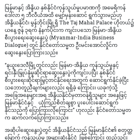
မြန်မာနှင့် အိန္ဒိယ နှစ်နိုင်ငံကုန်သွယ်မှုပမာဏကို အမေရိကန်
ဒေါ်လာ ၅ ဘီလီယံအထိ မျှော်မှန်းဆောင် ရွက်သွားမည်ဟု
အိန္ဒိယနိုင်ငံ၊ မွန်ဘိုင်းမြို့ရှိ The Taj Mahal Palace ဟိုတယ်၌
ယနေ့ ဇွန် ၃ရက် နံနက်ပိုင်းက ကျင်းပသော မြန်မာ-အိန္ဒိယ
စီးပွားရေးဆွေးနွေးပွဲ (Myanmar-India Business
Dialogue) တွင် နိုင်ငံတော်သမ္မတ ဦးမင်းအောင်လှိုင်က
ဆွေးနွေးပြောကြားသည်။
“နယူးဒေလီမြို့တွင်လည်း မြန်မာ-အိန္ဒိယ ကုန်သွယ်မှုနှင့်
ရင်းနှီးမြှုပ်နှံမှုဆိုင်ရာဆွေးနွေးပွဲကိုကျင်းပပြီး နှစ်နိုင်ငံ
စီးပွားရေးဆိုင်ရာမြှင့်တင်နိုင်ရေးအတွက် ဆောင်ရွက်နိုင်ခဲ့ပြီး
သဘောတူညီချက်များလည်း ရရှိခဲ့ ကြောင်း၊ ယခုကဲ့သို့
အခြေအနေများအရ အိန္ဒိယနိုင်ငံမှတာဝန်ရှိသူများ အနေဖြင့်
မြန်မာနိုင်ငံနှင့် ယုံကြည်စိတ်ချစွာ ပူးပေါင်းဆောင်ရွက်
နိုင်သည်ကို ပြောကြားလိုကြောင်း” ဟုလည်း နိုင်ငံတော်သမ္မတ
က ဆက်လက်ပြောကြားသည်။
အဆိုပါဆွေးနွေးပွဲတွင် အိန္ဒိယနိုင်ငံသည် မြန်မာနိုင်ငံ၏ စတုတ္ထ
မြောက် ကုန်သွယ်မှု အများဆုံးနိုင်ငံ ဖြစ်ကြောင်း ထည့်သွင်း