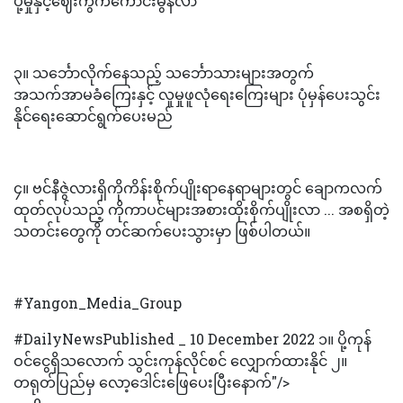
ပို့မှုနှင့်ဈေးကွက်ကောင်းမွန်လာ
၃။ သင်္ဘောလိုက်နေသည့် သင်္ဘောသားများအတွက်
အသက်အာမခံကြေးနှင့် လူမှုဖူလုံရေးကြေးများ ပုံမှန်ပေးသွင်း
နိုင်ရေးဆောင်ရွက်ပေးမည်
၄။ ဗင်နီဇွဲလားရှိကိုကိန်းစိုက်ပျိုးရာနေရာများတွင် ချောကလက်
ထုတ်လုပ်သည့် ကိုကာပင်များအစားထိုးစိုက်ပျိုးလာ ... အစရှိတဲ့
သတင်းတွေကို တင်ဆက်ပေးသွားမှာ ဖြစ်ပါတယ်။
#Yangon_Media_Group
#DailyNewsPublished _ 10 December 2022 ၁။ ပို့ကုန်
ဝင်ငွေရှိသလောက် သွင်းကုန်လိုင်စင် လျှောက်ထားနိုင် ၂။
တရုတ်ပြည်မှ လော့ဒေါင်းဖြေပေးပြီးနောက်"/>