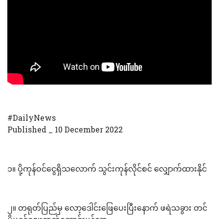
#DailyNews
Published _ 10 December 2022
၁။ ပို့ကုန်ဝင်ငွေရှိသလောက် သွင်းကုန်လိုင်စင် လျှောက်ထားနိုင်
၂။ တရုတ်ပြည်မှ လော့ဒေါင်းဖြေပေးပြီးနောက် ဖရဲသခွား တင်