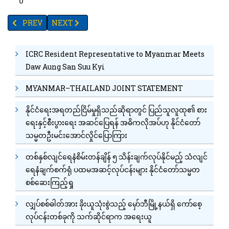
0
PREVIOUS ARTICLE: "စာအုပ်ထုတ်ဝေဖြန့်ချီရေးနည်းဗျူဟာအသစ်များ"(
NEXT ARTICLE: အာဆင်းနစ်အဆိပ်သင့်မှုနှင့် မြန်မာနိုင်ငံ အ
PREV
NEXT
ICRC Resident Representative to Myanmar Meets
Daw Aung San Suu Kyi
MYANMAR–THAILAND JOINT STATEMENT
နိုင်ငံရေးအရတည်ငြိမ်မှုရှိသည်ဆိုရာတွင် ပြည်သူလူထု၏ စား
ရေးနှင့်စီးပွားရေး အဆင်ပြေရန် အဓိကလိုအပ်ဟု နိုင်ငံတော်
သမ္မတဦးမင်းအောင်လှိုင်ပြောကြား
တစ်နှစ်လျင်ရေနံစိမ်းတန်ချိန် ၅ သိန်းချက်လုပ်နိုင်မည့် သံလျင်
ရေနံချက်စက်ရုံ ပထမအဆင့်လုပ်ငန်းများ နိုင်ငံတော်သမ္မတ
စစ်ဆေးကြည့်ရှု
လျှပ်စစ်ဓါတ်အား ခိုးယူသုံးစွဲသည့် မှော်ဘီမြို့နယ်ရှိ ကော်စေ့
လုပ်ငန်းတစ်ခုကို သက်ဆိုင်ရာက အရေးယူ