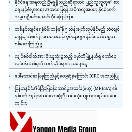
နိုင်ငံရေးအရတည်ငြိမ်မှုရှိသည်ဆိုရာတွင် ပြည်သူလူထု၏ စား
ရေးနှင့်စီးပွားရေး အဆင်ပြေရန် အဓိကလိုအပ်ဟု နိုင်ငံတော်
သမ္မတဦးမင်းအောင်လှိုင်ပြောကြား
တစ်နှစ်လျင်ရေနံစိမ်းတန်ချိန် ၅ သိန်းချက်လုပ်နိုင်မည့် သံလျင်
ရေနံချက်စက်ရုံ ပထမအဆင့်လုပ်ငန်းများ နိုင်ငံတော်သမ္မတ
စစ်ဆေးကြည့်ရှု
လျှပ်စစ်ဓါတ်အား ခိုးယူသုံးစွဲသည့် မှော်ဘီမြို့နယ်ရှိ ကော်စေ့
လုပ်ငန်းတစ်ခုကို သက်ဆိုင်ရာက အရေးယူ
ဒေါ်အောင်ဆန်းစုကြည်နှင့်တွေ့ဆုံခဲ့ကြောင်း ICRC အတည်ပြု
မြန်မာနိုင်ငံအိမ်ခြံမြေဝန်ဆောင်မှုအသင်း(ဗဟို) (MRESA) ၏
နှစ်ပတ်လည်အသင်းသားစုံညီ သင်းလုံးကျွတ်အစည်းအဝေး
ကျင်းပ