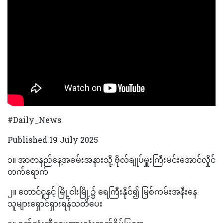
#Daily_News
Published 19 July 2025
၁။ ‌‌‌‎‎အာဇာနည်နေ့အခမ်းအနားသို့ ဗိုလ်ချုပ်မှူးကြီးမင်းအောင်လှိုင်
တက်ရောက်
‎၂။ ‌‎‎‎တောင်ငူနှင့် မြို့ငါးမြို့၌ ရေကြီးနိုင်၍ မြစ်ကမ်းအနီးနေ
သူများရှောင်ရှားရန်သတိပေး