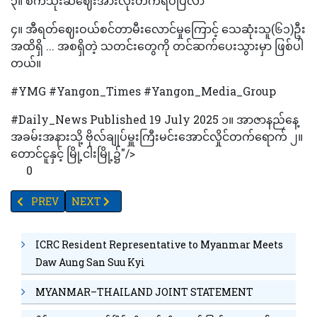
၃။ ‌‎စက်သုံးဆီဈေးအားလုံးတက်ရိပ်ပြလာ
၄။ ‎အီရတ်ဈေးဝယ်စင်တာမီးလောင်မှုကြောင့် သေဆုံးသူ(၆၁)ဦး
အထိရှိ ... အစရှိတဲ့ သတင်းတွေကို တင်ဆက်ပေးသွားမှာ ဖြစ်ပါ
တယ်။
#YMG #Yangon_Times #Yangon_Media_Group
#Daily_News Published 19 July 2025 ၁။ ‌‌‌‎‎အာဇာနည်နေ့
အခမ်းအနားသို့ ဗိုလ်ချုပ်မှူးကြီးမင်းအောင်လှိုင်တက်ရောက် ‎၂။
‌‎‎‎တောင်ငူနှင့် မြို့ငါးမြို့၌"/>
0
PREVIOUS ARTICLE: မြန်မာ့ထောပတ်သီးအခြေခံ အလှကုန်ပစ္စည်းများ တရု
NEXT ARTICLE: ဗိုလ်ချုပ်မှူးကြီးမင်းအောင်လှိုင် အာဇာ
PREV
NEXT
ICRC Resident Representative to Myanmar Meets
Daw Aung San Suu Kyi
MYANMAR–THAILAND JOINT STATEMENT