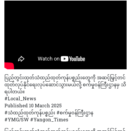
ပြည်တွင်းထုတ်သံထည်ထုတ်ကုန်ပစ္စည်းတွေကို အဆင့်မြှင့်တင်
ထုတ်လုပ်နိုင်ရေးလုပ်ဆောင်သွားမယ်လို့ စက်မှုဝန်ကြီးဌာနမှ သိ
ရပါတယ်။
#Local_News
Published 10 March 2025
#သံထည်ထုတ်ကုန်ပစ္စည်း #စက်မှုဝန်ကြီးဌာန
#YMG/SW #Yangon_Times