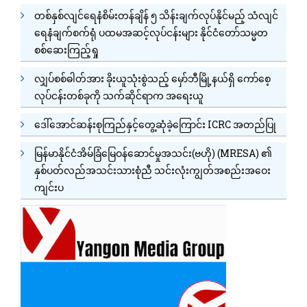
တစ်နှစ်လျင်ရေနံစိမ်းတန်ချိန် ၅ သိန်းချက်လုပ်နိုင်မည့် သံလျင်
ရေနံချက်စက်ရုံ ပထမအဆင့်လုပ်ငန်းများ နိုင်ငံတော်သမ္မတ
စစ်ဆေးကြည့်ရှု
လျှပ်စစ်ဓါတ်အား ခိုးယူသုံးစွဲသည့် မှော်ဘီမြို့နယ်ရှိ ကော်စေ့
လုပ်ငန်းတစ်ခုကို သက်ဆိုင်ရာက အရေးယူ
ဒေါ်အောင်ဆန်းစုကြည်နှင့်တွေ့ဆုံခဲ့ကြောင်း ICRC အတည်ပြု
မြန်မာနိုင်ငံအိမ်ခြံမြေဝန်ဆောင်မှုအသင်း(ဗဟို) (MRESA) ၏
နှစ်ပတ်လည်အသင်းသားစုံညီ သင်းလုံးကျွတ်အစည်းအဝေး
ကျင်းပ