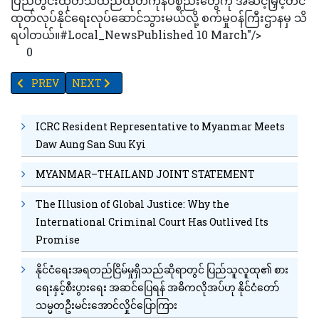
ပြည်တွင်းထုတ်သံထည်ထုတ်ကုန်ပစ္စည်းတွေကို အဆင့်မြှင့်တင်
ထုတ်လုပ်နိုင်ရေးလုပ်ဆောင်သွားမယ်လို့ စက်မှုဝန်ကြီးဌာနမှ သိ
ရပါတယ်။#Local_NewsPublished 10 March"/>
0
PREVIOUS ARTICLE: တက္ကသိုလ်ဝင်စာမေးပွဲဖြေဆိုသူများ သွားလာ
NEXT ARTICLE: ဆောက်လုပ်ရေးအသင်းချုပ်နှင့် ရုပ်ရှင်အစ
PREV
NEXT
ICRC Resident Representative to Myanmar Meets
Daw Aung San Suu Kyi
MYANMAR–THAILAND JOINT STATEMENT
The Illusion of Global Justice: Why the
International Criminal Court Has Outlived Its
Promise
နိုင်ငံရေးအရတည်ငြိမ်မှုရှိသည်ဆိုရာတွင် ပြည်သူလူထု၏ စား
ရေးနှင့်စီးပွားရေး အဆင်ပြေရန် အဓိကလိုအပ်ဟု နိုင်ငံတော်
သမ္မတဦးမင်းအောင်လှိုင်ပြောကြား