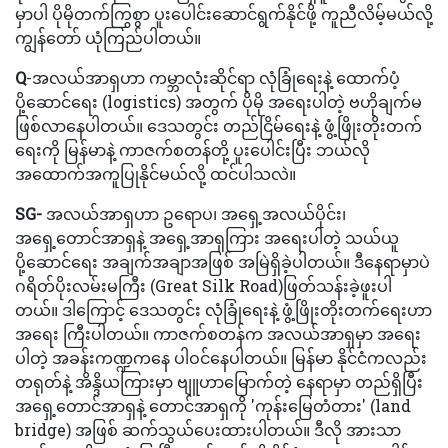
မှာပါ ပိုမိုတက်ကြွစွာ ပူးပေါင်းဆောင်ရွက်နိုင်ဖို့ ကူညီလိမ့်မယ်လို့
ကျွန်တော် ယုံကြည်ပါတယ်။
Q
-အလယ်အာရှဟာ ကမ္ဘာလုံးဆိုင်ရာ လုံခြုံရေးနဲ့ ထောက်ပံ့
ပို့ဆောင်ရေး (logistics) အတွက် ပိုမို အရေးပါတဲ့ ဗဟိုချက်မ
ဖြစ်လာနေပါတယ်။ ဒေသတွင်း တည်ငြိမ်ရေးနဲ့ ဖွံ့ဖြိုးတိုးတက်
ရေးကို မြန်မာနဲ့ ကာဇက်စတန်တို့ ပူးပေါင်းပြီး ဘယ်လို
အထောက်အကူပြုနိုင်မယ်လို့ ထင်ပါသလဲ။
SG-
အလယ်အာရှဟာ ဥရောပ၊ အရှေ့အလယ်ပိုင်း၊
အရှေ့တောင်အာရှနဲ့ အရှေ့အာရှကြား အရေးပါတဲ့ သယ်ယူ
ပို့ဆောင်ရေး အချက်အချာအဖြစ် အမြဲရှိခဲ့ပါတယ်။ ဒီနေရာမှာပဲ
ဂရိတ်ပိုးလမ်းမကြီး (Great Silk Road)ဖြတ်သန်းခဲ့ဖူးပါ
တယ်။ ဒါကြောင့် ဒေသတွင်း လုံခြုံရေးနဲ့ ဖွံ့ဖြိုးတိုးတက်ရေးဟာ
အရေး ကြီးပါတယ်။ ကာဇက်စတန်က အလယ်အာရှမှာ အရေး
ပါတဲ့ အခန်းကဏ္ဍကနေ ပါဝင်နေပါတယ်။ မြန်မာ နိုင်ငံကလည်း
တရုတ်နဲ့ အိန္ဒိယကြားမှာ ဗျူဟာမြောက်တဲ့ နေရာမှာ တည်ရှိပြီး
အရှေ့တောင်အာရှနဲ့ တောင်အာရှကို 'ကုန်းမြေတံတား' (land
bridge) အဖြစ် ဆက်သွယ်ပေးထားပါတယ်။ ဒီလို အားသာ