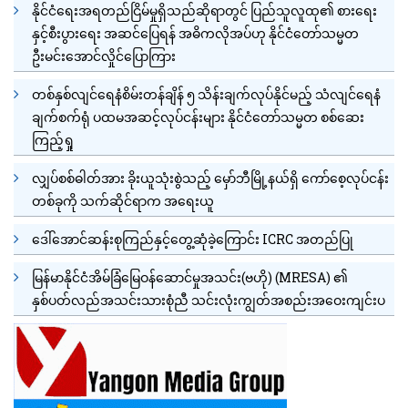
နိုင်ငံရေးအရတည်ငြိမ်မှုရှိသည်ဆိုရာတွင် ပြည်သူလူထု၏ စားရေး
နှင့်စီးပွားရေး အဆင်ပြေရန် အဓိကလိုအပ်ဟု နိုင်ငံတော်သမ္မတ
ဦးမင်းအောင်လှိုင်ပြောကြား
တစ်နှစ်လျင်ရေနံစိမ်းတန်ချိန် ၅ သိန်းချက်လုပ်နိုင်မည့် သံလျင်ရေနံ
ချက်စက်ရုံ ပထမအဆင့်လုပ်ငန်းများ နိုင်ငံတော်သမ္မတ စစ်ဆေး
ကြည့်ရှု
လျှပ်စစ်ဓါတ်အား ခိုးယူသုံးစွဲသည့် မှော်ဘီမြို့နယ်ရှိ ကော်စေ့လုပ်ငန်း
တစ်ခုကို သက်ဆိုင်ရာက အရေးယူ
ဒေါ်အောင်ဆန်းစုကြည်နှင့်တွေ့ဆုံခဲ့ကြောင်း ICRC အတည်ပြု
မြန်မာနိုင်ငံအိမ်ခြံမြေဝန်ဆောင်မှုအသင်း(ဗဟို) (MRESA) ၏
နှစ်ပတ်လည်အသင်းသားစုံညီ သင်းလုံးကျွတ်အစည်းအဝေးကျင်းပ