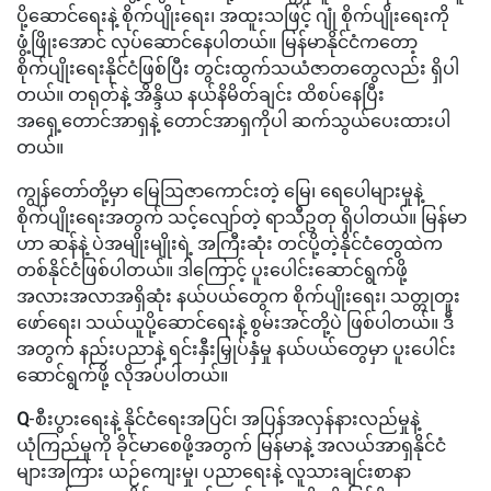
ပို့ဆောင်ရေးနဲ့ စိုက်ပျိုးရေး၊ အထူးသဖြင့် ဂျုံ စိုက်ပျိုးရေးကို
ဖွံ့ဖြိုးအောင် လုပ်ဆောင်နေပါတယ်။ မြန်မာနိုင်ငံကတော့
စိုက်ပျိုးရေးနိုင်ငံဖြစ်ပြီး တွင်းထွက်သယံဇာတတွေလည်း ရှိပါ
တယ်။ တရုတ်နဲ့ အိန္ဒိယ နယ်နိမိတ်ချင်း ထိစပ်နေပြီး
အရှေ့တောင်အာရှနဲ့ တောင်အာရှကိုပါ ဆက်သွယ်ပေးထားပါ
တယ်။
ကျွန်တော်တို့မှာ မြေဩဇာကောင်းတဲ့ မြေ၊ ရေပေါများမှုနဲ့
စိုက်ပျိုးရေးအတွက် သင့်လျော်တဲ့ ရာသီဥတု ရှိပါတယ်။ မြန်မာ
ဟာ ဆန်နဲ့ ပဲအမျိုးမျိုးရဲ့ အကြီးဆုံး တင်ပို့တဲ့နိုင်ငံတွေထဲက
တစ်နိုင်ငံဖြစ်ပါတယ်။ ဒါကြောင့် ပူးပေါင်းဆောင်ရွက်ဖို့
အလားအလာအရှိဆုံး နယ်ပယ်တွေက စိုက်ပျိုးရေး၊ သတ္တုတူး
ဖော်ရေး၊ သယ်ယူပို့ဆောင်ရေးနဲ့ စွမ်းအင်တို့ပဲ ဖြစ်ပါတယ်။ ဒီ
အတွက် နည်းပညာနဲ့ ရင်းနှီးမြှုပ်နှံမှု နယ်ပယ်တွေမှာ ပူးပေါင်း
ဆောင်ရွက်ဖို့ လိုအပ်ပါတယ်။
Q
-စီးပွားရေးနဲ့ နိုင်ငံရေးအပြင်၊ အပြန်အလှန်နားလည်မှုနဲ့
ယုံကြည်မှုကို ခိုင်မာစေဖို့အတွက် မြန်မာနဲ့ အလယ်အာရှနိုင်ငံ
များအကြား ယဉ်ကျေးမှု၊ ပညာရေးနဲ့ လူသားချင်းစာနာ