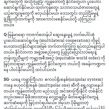
ချက်တွေကို အသုံးပြုပြီး ကျွန်တော်တို့ နိုင်ငံတွေဟာ ပူးပေါင်း
ဆောင်ရွက်နိုင်မယ်၊ ထုတ်ကုန်တွေ၊ သဘာဝသယံဇာတတွေနဲ့
ယဉ်ကျေးမှုတွေကို ဖလှယ်နိုင်မယ်၊ ဒေသတွင်း တည်ငြိမ်မှုနဲ့
ဖွံ့ဖြိုးတိုးတက်မှုကို အားကောင်းစေနိုင်မယ်လို့ ယုံကြည်ပါ
တယ်။
Q
-မြန်မာရော ကာဇက်စတန်ပါ ဆွေးနွေးမှုနဲ့ ဘက်ပေါင်းစုံ
ပူးပေါင်းဆောင်ရွက်မှု (multilateral cooperation) ကိုဖွင့်
ပေးထားတဲ့နိုင်ငံများအဖြစ် တက်တက်ကြွကြွ ရပ်တည်နေကြပါ
တယ်။ နိုင်ငံတကာ အဖွဲ့အစည်းတွေ ပြုပြင်ပြောင်းလဲရေးနဲ့
တန်းတူညီမျှတဲ့ ကမ္ဘာ့အစီအစဉ် (equitable world order) ကို
မြှင့်တင်ရာမှာ ကျွန်တော်တို့ နိုင်ငံတွေက ဘယ်လို အခန်းကဏ္ဍက
နေ ပါဝင်နိုင်မယ်လို့ ထင်ပါသလဲ။
SG
- ယနေ့ ကမ္ဘာကြီးဟာ ဧကဝင်ရိုးစနစ်(unipolar system)
ကနေ ဗဟုဝင်ရိုးစနစ် (multipolar one) ဆီကို ရွေ့လျားနေပါ
တယ်။ ကျွန်တော်တို့ဟာ မည်သည့် အင်အားကြီးနိုင်ငံ တစ်နိုင်ငံ
တည်းအပေါ် မှီခိုအားထားမှု လျှော့ချပြီး မိတ်ဆွေနိုင်ငံတွေနဲ့
ဆက်ဆံရေးကို မြှင့်တင်ရပါမယ်။ ဒါမှသာ ပိုမိုမျှတတဲ့
ဆုံးဖြတ်ချက်တွေ ချမှတ်နိုင်ပြီး ပြင်ပဖိအားတွေကို တွန်းလှန်နိုင်