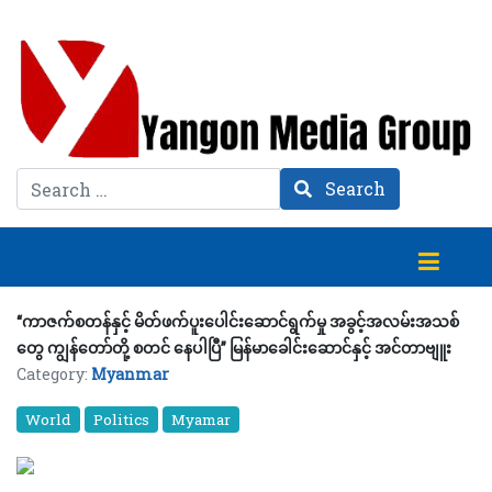
Search
Search
“ကာဇက်စတန်နှင့် မိတ်ဖက်ပူးပေါင်းဆောင်ရွက်မှု အခွင့်အလမ်းအသစ်
တွေ ကျွန်တော်တို့ စတင် နေပါပြီ” မြန်မာခေါင်းဆောင်နှင့် အင်တာဗျူး
Category:
Myanmar
World
Politics
Myamar