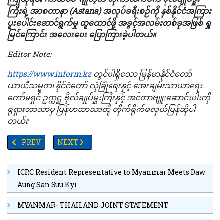
ကြီးရဲ့ အာစတာနာ (Astana) အလုပ်ခရီးစဉ်ကို နှစ်နိုင်ငံအကြား
ပူးပေါင်းဆောင်ရွက်မှု ထူထောင်ဖို့ အခွင့်အလမ်းတစ်ခုအဖြစ် ရှု
မြင်ကြောင်း အလေးပေး ပြောကြားခဲ့ပါတယ်။
Editor Note:
https://www.inform.kz
တွင်ပါရှိသော မြန်မာနိုင်ငံတော်
ယာယီသမ္မတ၊ နိုင်ငံတော် လုံခြုံရေးနှင့် အေးချမ်းသာယာရေး
ကော်မရှင် ဥက္ကဋ္ဌ ဗိုလ်ချုပ်မှူးကြီးနှင့် အင်တာဗျူးဆောင်းပါးကို
ရုရှားဘာသာမှ မြန်မာဘာသာတို့ တိုက်ရိုက်ဖလှယ်ပြန်ဆိုပါ
တယ်။
PREVIOUS ARTICLE: TV YANGON TIMES ရဲ့ နေ့စဉ်သတင်းအစီအစဉ်(
NEXT ARTICLE: တာမွေ ၊ သံလမ်းမှတ်တိုင်တွင် ယာဉ်(၁)
PREV
NEXT
ICRC Resident Representative to Myanmar Meets Daw
Aung San Suu Kyi
MYANMAR–THAILAND JOINT STATEMENT