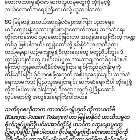
ထောက်ထားမှုဆိုင်ရာ ဆက်သွယ်မှုတွေကို တိုးမြှင့်ဖို့
ဘယ်လောက်အရေးကြီးတယ်လို့ ယူဆပါသလဲ။
SG
-မြန်မာနဲ့ အလယ်အာရှနိုင်ငံများအကြား ပညာရေး၊
ယဉ်ကျေးမှုနဲ့ လူသားချင်းစာနာထောက်ထားမှု ဆက်ဆံရေး
တိုးတက်အောင် လုပ်ဆောင်ခြင်းဟာ အလွန်အရေးကြီးတဲ့ ကဏ္ဍ
တစ်ခု ဖြစ်ပါတယ်။ ကျွန်တော်တို့ နှစ်နိုင်ငံမှာ ရာသီဥတု၊
တည်နေရာ၊ ယဉ်ကျေးမှုနဲ့ စီးပွားရေးတွေ မတူညီပါဘူး။ ဒီ
ကွာခြားချက်တွေ ပေါင်းစပ်မှုက အားသာချက်တစ်ခုပါပဲ။ ဒါ
ကြောင့် ကျွန်တော်တို့နိုင်ငံတွေကြား ချစ်ကြည်ရင်းနှီးမှုကို
ထိန်းသိမ်းပြီး ခိုင်မာစေဖို့အတွက် အစိုးရအချင်းချင်း ဆက်ဆံ
ရေးသာမကဘဲ ပြည်သူအချင်းချင်း ဆက်ဆံရေးကိုပါ တိုးချဲ့ဖို့
လိုအပ်ပါတယ်၊ ဒါကြောင့် ဒီကဏ္ဍတွေကို ဖွံ့ဖြိုးအောင်
လုပ်ဆောင်ဖို့ အလွန်အရေးကြီးပါတယ်။
သတိရစေလိုတာက ကာဆင်မ်-ဂျိုမာ့တ် တိုကာယက်ဗ်
(Kassym-Jomart Tokayev) ဟာ မြန်မာနိုင်ငံ ယာယီသမ္မတ
ဗိုလ်ချုပ်မှူးကြီးမင်းအောင်လှိုင်နဲ့ ယခင်က ဆွေးနွေးမှုတွေ
ပြုလုပ်ခဲ့ပြီး ဖြစ်ပါတယ်။ ဗိုလ်ချုပ်မှူးကြီးမင်းအောင်လှိုင်ကို
ကြိုဆိုရင်း ကာဆင်မ်-ဂျိုမာ့တ် တိုကာယက်ဗ်က ဗိုလ်ချုပ်မှူး