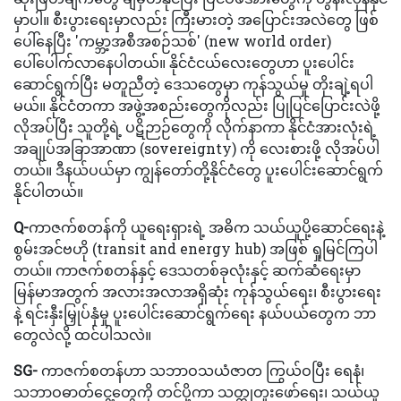
မှာပါ။ စီးပွားရေးမှာလည်း ကြီးမားတဲ့ အပြောင်းအလဲတွေ ဖြစ်
ပေါ်နေပြီး 'ကမ္ဘာ့အစီအစဉ်သစ်' (new world order)
ပေါ်ပေါက်လာနေပါတယ်။ နိုင်ငံငယ်လေးတွေဟာ ပူးပေါင်း
ဆောင်ရွက်ပြီး မတူညီတဲ့ ဒေသတွေမှာ ကုန်သွယ်မှု တိုးချဲ့ရပါ
မယ်။ နိုင်ငံတကာ အဖွဲ့အစည်းတွေကိုလည်း ပြုပြင်ပြောင်းလဲဖို့
လိုအပ်ပြီး သူတို့ရဲ့ ပဋိဉာဉ်တွေကို လိုက်နာကာ နိုင်ငံအားလုံးရဲ့
အချုပ်အခြာအာဏာ (sovereignty) ကို လေးစားဖို့ လိုအပ်ပါ
တယ်။ ဒီနယ်ပယ်မှာ ကျွန်တော်တို့နိုင်ငံတွေ ပူးပေါင်းဆောင်ရွက်
နိုင်ပါတယ်။
Q-
ကာဇက်စတန်ကို ယူရေးရှားရဲ့ အဓိက သယ်ယူပို့ဆောင်ရေးနဲ့
စွမ်းအင်ဗဟို (transit and energy hub) အဖြစ် ရှုမြင်ကြပါ
တယ်။ ကာဇက်စတန်နှင့် ဒေသတစ်ခုလုံးနှင့် ဆက်ဆံရေးမှာ
မြန်မာအတွက် အလားအလာအရှိဆုံး ကုန်သွယ်ရေး၊ စီးပွားရေး
နဲ့ ရင်းနှီးမြှုပ်နှံမှု ပူးပေါင်းဆောင်ရွက်ရေး နယ်ပယ်တွေက ဘာ
တွေလဲလို့ ထင်ပါသလဲ။
SG-
ကာဇက်စတန်ဟာ သဘာဝသယံဇာတ ကြွယ်ဝပြီး ရေနံ၊
သဘာဝဓာတ်ငွေ့တွေကို တင်ပို့ကာ သတ္တုတူးဖော်ရေး၊ သယ်ယူ