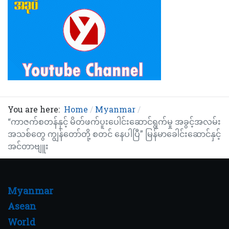
You are here:
Home
Myanmar
“ကာဇက်စတန်နှင့် မိတ်ဖက်ပူးပေါင်းဆောင်ရွက်မှု အခွင့်အလမ်း
အသစ်တွေ ကျွန်တော်တို့ စတင် နေပါပြီ” မြန်မာခေါင်းဆောင်နှင့်
အင်တာဗျူး
Myanmar
Asean
World