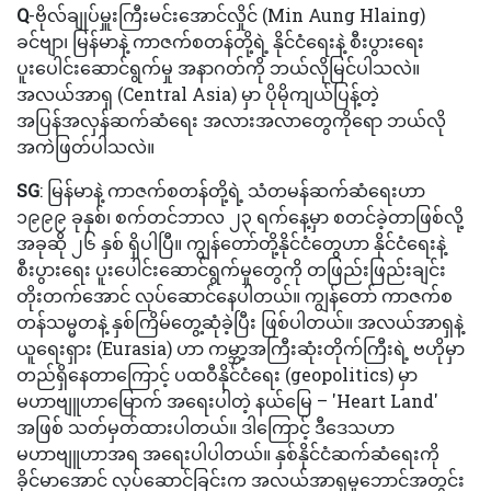
Q
-ဗိုလ်ချုပ်မှူးကြီးမင်းအောင်လှိုင် (Min Aung Hlaing)
ခင်ဗျာ၊ မြန်မာနဲ့ ကာဇက်စတန်တို့ရဲ့ နိုင်ငံရေးနဲ့ စီးပွားရေး
ပူးပေါင်းဆောင်ရွက်မှု အနာဂတ်ကို ဘယ်လိုမြင်ပါသလဲ။
အလယ်အာရှ (Central Asia) မှာ ပိုမိုကျယ်ပြန့်တဲ့
အပြန်အလှန်ဆက်ဆံရေး အလားအလာတွေကိုရော ဘယ်လို
အကဲဖြတ်ပါသလဲ။
SG
: မြန်မာနဲ့ ကာဇက်စတန်တို့ရဲ့ သံတမန်ဆက်ဆံရေးဟာ
၁၉၉၉ ခုနှစ်၊ စက်တင်ဘာလ ၂၃ ရက်နေ့မှာ စတင်ခဲ့တာဖြစ်လို့
အခုဆို ၂၆ နှစ် ရှိပါပြီ။ ကျွန်တော်တို့နိုင်ငံတွေဟာ နိုင်ငံရေးနဲ့
စီးပွားရေး ပူးပေါင်းဆောင်ရွက်မှုတွေကို တဖြည်းဖြည်းချင်း
တိုးတက်အောင် လုပ်ဆောင်နေပါတယ်။ ကျွန်တော် ကာဇက်စ
တန်သမ္မတနဲ့ နှစ်ကြိမ်တွေ့ဆုံခဲ့ပြီး ဖြစ်ပါတယ်။ အလယ်အာရှနဲ့
ယူရေးရှား (Eurasia) ဟာ ကမ္ဘာ့အကြီးဆုံးတိုက်ကြီးရဲ့ ဗဟိုမှာ
တည်ရှိနေတာကြောင့် ပထဝီနိုင်ငံရေး (geopolitics) မှာ
မဟာဗျူဟာမြောက် အရေးပါတဲ့ နယ်မြေ – 'Heart Land'
အဖြစ် သတ်မှတ်ထားပါတယ်။ ဒါကြောင့် ဒီဒေသဟာ
မဟာဗျူဟာအရ အရေးပါပါတယ်။ နှစ်နိုင်ငံဆက်ဆံရေးကို
ခိုင်မာအောင် လုပ်ဆောင်ခြင်းက အလယ်အာရှမူဘောင်အတွင်း