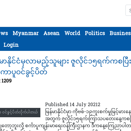
Se
ews
Myanmar
Asean
World
Politics
Busines
Login
မာနိုင်ငံမှလာမည့်သူများ ဇူလိုင်၁၅ရက်ကစပြီး 
ကာပူဝင်ခွင့်ပိတ်
: 1209
Published 14 July 20212
မြန်မာနိုင်ငံမှာ ကိုဗစ်-၁၉ကူးစက်မှုမြင့်မားနေ
က ဝင်ခွင့်ပိတ်လိုက်ပါတယ်
အတွက် ဇူလိုင်၁၅ရက်၊ကြာသပတေးနေ့ကစပြ
့်မပြုတော့ဘူးလို့ စင်္ကာပူကျန်းမာရေးဝန်ကြီးဌာနက ဒီကနေ့ကြေညာပါ