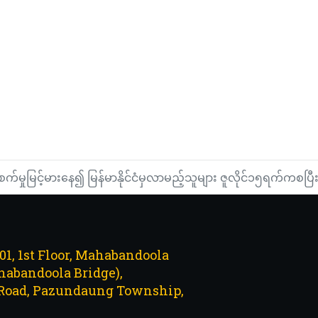
စက်မှုမြင့်မားနေ၍ မြန်မာနိုင်ငံမှလာမည့်သူများ ဇူလိုင်၁၅ရက်ကစပြီး စ
101, 1st Floor, Mahabandoola
abandoola Bridge),
Road, Pazundaung Township,