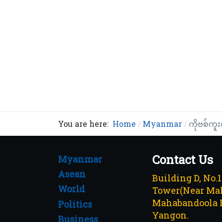
You are here:
Home
Myanmar
ကိုဗစ်ကူး
Contact Us
Myanmar
Asean
Building D, No.
World
Tower(Near Mah
Mahabandoola 
Politics
Yangon.
Business