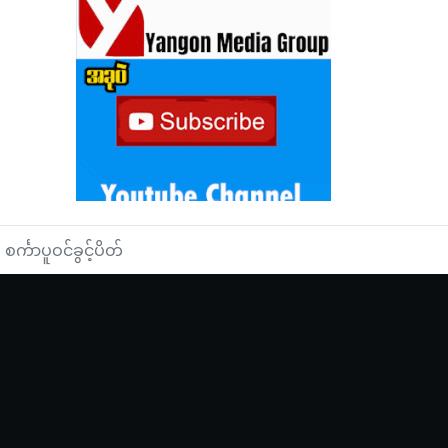
င်္ကာပူဝင်ခွင့်ပိတ်