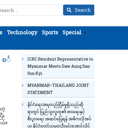
arch
Search
s
Technology
Sports
Special
စင်္
ICRC Resident Representative to
Myanmar Meets Daw Aung San
Suu Kyi
MYANMAR–THAILAND JOINT
STATEMENT
နိုင်ငံရေးအရတည်ငြိမ်မှုရှိသည်ဆို
တဲ့
ရာတွင် ပြည်သူလူထု၏ စားရေးနှင့်
ီး
စီးပွားရေး အဆင်ပြေရန် အဓိကလိုအပ်
တယ်။
ဟု နိုင်ငံတော်သမ္မတဦးမင်းအောင်လှိုင်