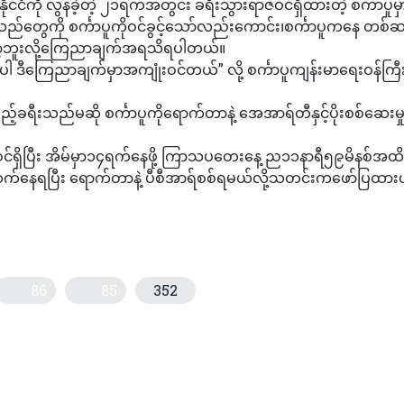
ံကို လွန်ခဲ့တဲ့ ၂၁ရက်အတွင်း ခရီးသွားရာဇဝင်ရှိထားတဲ့ စင်္ကာပူမှ
တွေကို စင်္ကာပူကိုဝင်ခွင့်သော်လည်းကောင်း၊စင်္ကာပူကနေ တစ်ဆင့
တော့ဘူးလို့ကြေညာချက်အရသိရပါတယ်။
ူတွေပါ ဒီကြေညာချက်မှာအကျုံးဝင်တယ်” လို့ စင်္ကာပူကျန်းမာရေးဝန်ကြ
့်ခရီးသည်မဆို စင်္ကာပူကိုရောက်တာနဲ့ အေအာရ်တီနှင့်ပိုးစစ်ဆေးမှ
ဇဝင်ရှိပြီး အိမ်မှာ၁၄ရက်နေဖို့ ကြာသပတေးနေ့ ည၁၁နာရီ၅၉မိနစ်အထိ
်နေရပြီး ရောက်တာနဲ့ ပီစီအာရ်စစ်ရမယ်လို့သတင်းကဖော်ပြထား
86
85
352
်ရိုက်) ၁၄ ဇူလိုင် ၂၀၂၁
တ်ငွေ့ ထုတ်လုပ်ရေးကို ရုရှားရင်းနှီးမြှပ်နှံရန် မျက်စေ့ကျ (ရုပ်သံသတင်း)