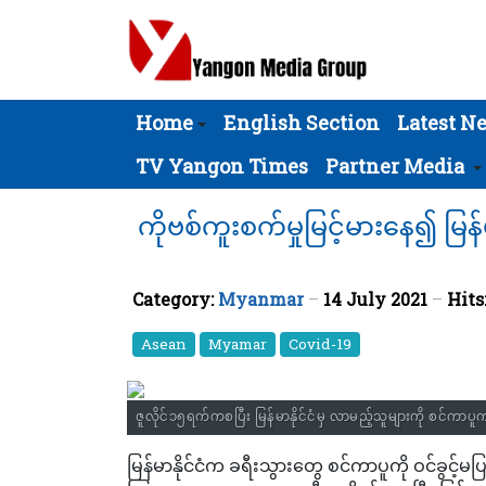
Home
English Section
Latest N
TV Yangon Times
Partner Media
ကိုဗစ်ကူးစက်မှုမြင့်မားနေ၍ မြန်
Category:
Myanmar
14 July 2021
Hits
Asean
Myamar
Covid-19
ဇူလိုင်၁၅ရက်ကစပြီး မြန်မာနိုင်ငံမှ လာမည့်သူများကို စင်ကာပူ
မြန်မာနိုင်ငံက ခရီးသွားတွေ စင်ကာပူကို ဝင်ခွင