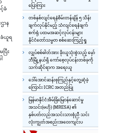
ာ
ပြောကြား
်ခံ
တစ်နှစ်လျင်ရေနံစိမ်းတန်ချိန် ၅ သိန်း
ီးဌာန
ချက်လုပ်နိုင်မည့် သံလျင်ရေနံချက်
စက်ရုံ ပထမအဆင့်လုပ်ငန်းများ
ုခံယူရ
နိုင်ငံတော်သမ္မတ စစ်ဆေးကြည့်ရှု
မပြီး
လျှပ်စစ်ဓါတ်အား ခိုးယူသုံးစွဲသည့် မှော်
ပါ
ဘီမြို့နယ်ရှိ ကော်စေ့လုပ်ငန်းတစ်ခုကို
သက်ဆိုင်ရာက အရေးယူ
ဒေါ်အောင်ဆန်းစုကြည်နှင့်တွေ့ဆုံခဲ့
ကြောင်း ICRC အတည်ပြု
မြန်မာနိုင်ငံအိမ်ခြံမြေဝန်ဆောင်မှု
အသင်း(ဗဟို) (MRESA) ၏
နှစ်ပတ်လည်အသင်းသားစုံညီ သင်း
လုံးကျွတ်အစည်းအဝေးကျင်းပ