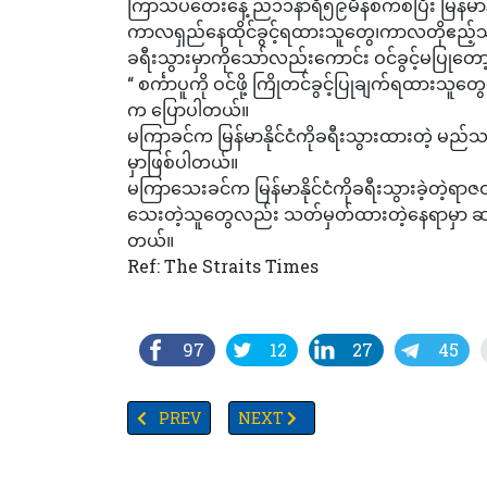
ကြာသပတေးနေ့ ည၁၁နာရီ၅၉မိနစ်ကစပြီး မြန်မာနိုင်င
ကာလရှည်နေထိုင်ခွင့်ရထားသူတွေ၊ကာလတိုဧည့်သည်
ခရီးသွားမှာကိုသော်လည်းကောင်း ဝင်ခွင့်မပြု
“ စင်္ကာပူကို ဝင်ဖို့ ကြိုတင်ခွင့်ပြုချက်ရထားသ
က ပြောပါတယ်။
မကြာခင်က မြန်မာနိုင်ငံကိုခရီးသွားထားတဲ့ မည်သည
မှာဖြစ်ပါတယ်။
မကြာသေးခင်က မြန်မာနိုင်ငံကိုခရီးသွားခဲ့တဲ့ရာ
သေးတဲ့သူတွေလည်း သတ်မှတ်ထားတဲ့နေရာမှာ ဆက
တယ်။
Ref: The Straits Times
97
12
27
45
PREVIOUS ARTICLE: နေ့လည်ခင်းသတင်းအစီအစဉ်(တိုက
NEXT ARTICLE: မြန်မာ့ရေနံနှင့်သဘာဝဓာ
PREV
NEXT