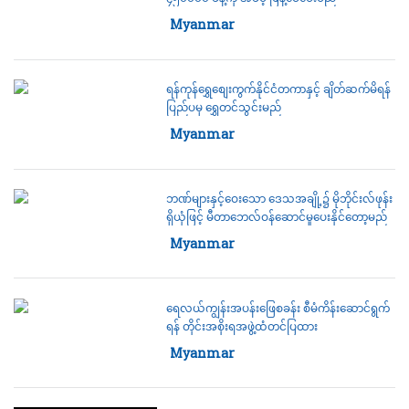
Category:
Myanmar
ရန်ကုန်ရွှေစျေးကွက်နိုင်ငံတကာနှင့် ချိတ်ဆက်မိရန်
ပြည်ပမှ ရွှေတင်သွင်းမည်
Category:
Myanmar
ဘဏ်များနှင့်ဝေးသော ဒေသအချို့၌ မိုဘိုင်းလ်ဖုန်း
ရှိယုံဖြင့် မီတာဘေလ်ဝန်ဆောင်မှုပေးနိုင်တော့မည်
Category:
Myanmar
ရေလယ်ကျွန်းအပန်းဖြေစခန်း စီမံကိန်းဆောင်ရွက်
ရန် တိုင်းအစိုးရအဖွဲ့ထံတင်ပြထား
Category:
Myanmar