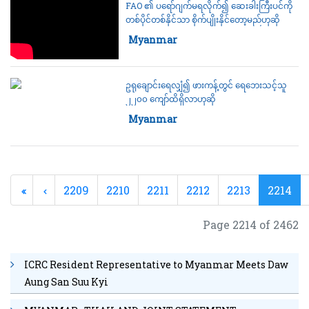
FAO ၏ ပရော်ဂျက်မရလိုက်၍ ဆေးခါးကြီးပင်ကို
တစ်ပိုင်တစ်နိုင်သာ စိုက်ပျိုးနိုင်တော့မည်ဟုဆို
Category:
Myanmar
ဥရုချောင်းရေလျှံ၍ ဖားကန့်တွင် ရေဘေးသင့်သူ
၂၂၀၀ ကျော်ထိရှိလာဟုဆို
Category:
Myanmar
2209
2210
2211
2212
2213
2214
Page 2214 of 2462
ICRC Resident Representative to Myanmar Meets Daw
Aung San Suu Kyi