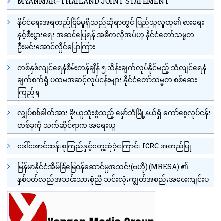
MYANMAR–THAILAND JOINT STATEMENT
နိုင်ငံရေးအရတည်ငြိမ်မှုရှိသည်ဆိုရာတွင် ပြည်သူလူထု၏ စားရေး
နှင့်စီးပွားရေး အဆင်ပြေရန် အဓိကလိုအပ်ဟု နိုင်ငံတော်သမ္မတ
ဦးမင်းအောင်လှိုင်ပြောကြား
တစ်နှစ်လျင်ရေနံစိမ်းတန်ချိန် ၅ သိန်းချက်လုပ်နိုင်မည့် သံလျင်ရေနံ
ချက်စက်ရုံ ပထမအဆင့်လုပ်ငန်းများ နိုင်ငံတော်သမ္မတ စစ်ဆေး
ကြည့်ရှု
လျှပ်စစ်ဓါတ်အား ခိုးယူသုံးစွဲသည့် မှော်ဘီမြို့နယ်ရှိ ကော်စေ့လုပ်ငန်း
တစ်ခုကို သက်ဆိုင်ရာက အရေးယူ
ဒေါ်အောင်ဆန်းစုကြည်နှင့်တွေ့ဆုံခဲ့ကြောင်း ICRC အတည်ပြု
မြန်မာနိုင်ငံအိမ်ခြံမြေဝန်ဆောင်မှုအသင်း(ဗဟို) (MRESA) ၏
နှစ်ပတ်လည်အသင်းသားစုံညီ သင်းလုံးကျွတ်အစည်းအဝေးကျင်းပ