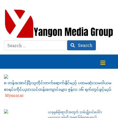
Search
Search
၈ တန်းအောင်ပြီးသူတိုင်းတက်ရောက်နိုင်မည့် ပထမဆုံးသမဝါယမ
စာရင်းကိုင်ပညာသင်တန်းကျောင်းများ ဇွန်လ ၁၆ ရက်တွင်ဖွင့်မည်
Category:
Myanmar
ယခုနှစ်မိုးရာသီအတွက် သစ်ပျိုးပင်ပေါင်း
၄၅၀၀၀၀ ခန့်ကို အခမဲ့ ဖြန့်ဝေပေးမည်