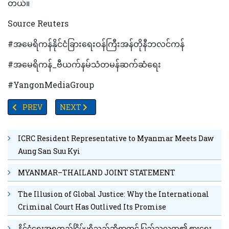
တယ်။
Source Reuters
#အမေရိကန်နိုင်ငံခြားရေးဝန်ကြီးအန်တိုနီဘလင်ကန်
#အမေရိကန်_ဗီယက်နမ်သံတမန်ဆက်ဆံရေး
#YangonMediaGroup
PREVIOUS ARTICLE: ဆင်အကောင်ရေ သန်း(၅၇၀)၏ အလေးချိန်နှင့် ညီမျှ
NEXT ARTICLE: ယခုနှစ်အတွင်း ကိုဗစ်-၁၉အရေးပေါ်အ
PREV
NEXT
ICRC Resident Representative to Myanmar Meets Daw
Aung San Suu Kyi
MYANMAR–THAILAND JOINT STATEMENT
The Illusion of Global Justice: Why the International
Criminal Court Has Outlived Its Promise
နိုင်ငံရေးအရတည်ငြိမ်မှုရှိသည်ဆိုရာတွင် ပြည်သူလူထု၏ စားရေး