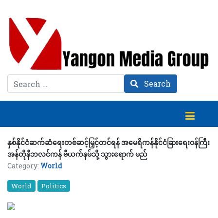
Search
Search
နှစ်နိုင်ငံဆက်ဆံရေးတစ်ဆင့်မြှင့်တင်ရန် အမေရိကန်နိုင်ငံခြားရေးဝန်ကြီး
အန်တိုနီဘလင်ကန် ဗီယက်နမ်သို့ သွားရောက် မည်
Category:
World
World
Politics