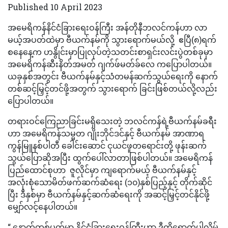
Published 10 April 2023
အမေရိကန်နိင်ငံခြားရေးဝန်ကြီး အန်တိုနီဘလင်ကန်ဟာ လာ
မယ့်အပတ်ထဲမှာ ဗီယက်နမ်ကို သွားရောက်မယ်လို့ ဧပြီ(၈)ရက်
စနေနေ့က ဟနွိုင်းမှာပြုလုပ်တဲ့သတင်းစာရှင်းလင်းပွဲတစ်ခုမှာ
အမေရိကန်ဆီးနိတ်အမတ် ဂျက်ဖ်မတ်ခ်လေ ကပြောပါတယ်။
ယခုနှစ်အတွင်း ဗီယက်နမ်နှင့်သံတမန်ဆက်သွယ်ရေးကို နောက်
တစ်ဆင့်မြှင့်တင်ဖို့အတွက် သွားရောက် ခြင်းဖြစ်တယ်လို့လည်း
ပြောပါတယ်။
တရားဝင်ကြေညာခြင်းမရှိသေးတဲ့ ဘလင်ကန်ရဲ့ဗီယက်နမ်ခရီး
ဟာ အမေရိကန်သမ္မတ ဂျိုးဘိုင်ဒင်နှင့် ဗီယက်နမ် အာဏာရ
ကွန်မြူနစ်ပါတီ ခေါင်းဆောင် ငုယင်ဖူတရောင်းတို့ ဖုန်းဆက်
သွယ်ပြောဆိုအပြီး ထွက်ပေါ်လာတာဖြစ်ပါတယ်။ အမေရိကန်
ပြည်ထောင်စုဟာ ဇူလိုင်မှာ ကျရောက်မယ့် ဗီယက်နမ်နှင့်
အလုံးစုံသောမိတ်ဖက်ဆက်ဆံရေး (၁၀)နှစ်ပြည့်နှင့် တိုက်ဆိုင်
ပြီး ဒီနှစ်မှာ ဗီယက်နမ်နှင့်ဆက်ဆံရေးကို အဆင့်မြှင့်တင်နိုင်ဖို့
မျှော်လင့်နေပါတယ်။
“ နောက်တစ်ပတ်မှာ နိုင်ငံခြားရေးဝန်ကြီးဟာ ဒီကိုရောက်ပါလိမ့်