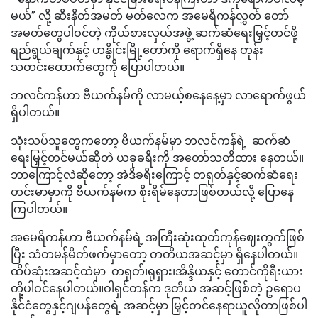
မယ်” လို့ ဆီးနိတ်အမတ် မတ်လေက အမေရိကန်လွှတ် တော်
အမတ်တွေပါဝင်တဲ့ ကိုယ်စားလှယ်အဖွဲ့ ဆက်ဆံရေးမြှင့်တင်ဖို့
ရည်ရွယ်ချက်နှင့် ဟနွိုင်းမြို့တော်ကို ရောက်ရှိနေ တုန်း
သတင်းထောက်တွေကို ပြောပါတယ်။
ဘလင်ကန်ဟာ ဗီယက်နမ်ကို လာမယ့်စနေနေ့မှာ လာရောက်ဖွယ်
ရှိပါတယ်။
သုံးသပ်သူတွေကတော့ ဗီယက်နမ်မှာ ဘလင်ကန်ရဲ့ ဆက်ဆံ
ရေးမြှင့်တင်မယ်ဆိုတဲ ယခုခရီးကို အတော်သတိထား နေတယ်။
ဘာကြောင့်လဲဆိုတော့ အဲဒီခရီးကြောင့် တရုတ်နှင့်ဆက်ဆံရေး
တင်းမာမှာကို ဗီယက်နမ်က စိုးရိမ်နေတာဖြစ်တယ်လို့ ပြောနေ
ကြပါတယ်။
အမေရိကန်ဟာ ဗီယက်နမ်ရဲ့ အကြီးဆုံးထုတ်ကုန်ဈေးကွက်ဖြစ်
ပြီး သံတမန်မိတ်ဖက်မှာတော့ တတိယအဆင့်မှာ ရှိနေပါတယ်။
ထိပ်ဆုံးအဆင့်ထဲမှာ တရုတ်၊ရုရှား၊အိန္ဒိယနှင့် တောင်ကိုရီးယား
တို့ပါဝင်နေပါတယ်။ဝါရှင်တန်က ဒုတိယ အဆင့်ဖြစ်တဲ့ ဥရောပ
နိုင်ငံတွေနှင့်ဂျပန်တွေရဲ့ အဆင့်မှာ မြှင့်တင်နေရာယူလိုတာဖြစ်ပါ