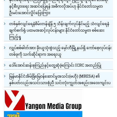
နှင့်စီးပွားရေး အဆင်ပြေရန် အဓိကလိုအပ်ဟု နိုင်ငံတော်သမ္မတ
ဦးမင်းအောင်လှိုင်ပြောကြား
တစ်နှစ်လျင်ရေနံစိမ်းတန်ချိန် ၅ သိန်းချက်လုပ်နိုင်မည့် သံလျင်ရေနံ
ချက်စက်ရုံ ပထမအဆင့်လုပ်ငန်းများ နိုင်ငံတော်သမ္မတ စစ်ဆေး
ကြည့်ရှု
လျှပ်စစ်ဓါတ်အား ခိုးယူသုံးစွဲသည့် မှော်ဘီမြို့နယ်ရှိ ကော်စေ့လုပ်ငန်း
တစ်ခုကို သက်ဆိုင်ရာက အရေးယူ
ဒေါ်အောင်ဆန်းစုကြည်နှင့်တွေ့ဆုံခဲ့ကြောင်း ICRC အတည်ပြု
မြန်မာနိုင်ငံအိမ်ခြံမြေဝန်ဆောင်မှုအသင်း(ဗဟို) (MRESA) ၏
နှစ်ပတ်လည်အသင်းသားစုံညီ သင်းလုံးကျွတ်အစည်းအဝေးကျင်းပ