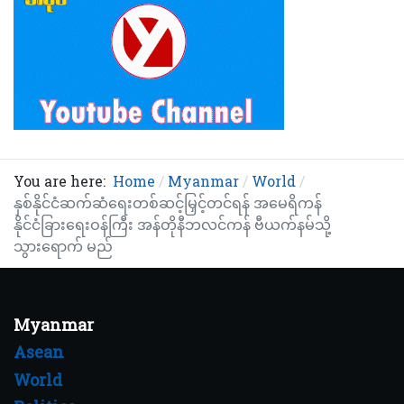
You are here:
Home
Myanmar
World
နှစ်နိုင်ငံဆက်ဆံရေးတစ်ဆင့်မြှင့်တင်ရန် အမေရိကန်
နိုင်ငံခြားရေးဝန်ကြီး အန်တိုနီဘလင်ကန် ဗီယက်နမ်သို့
သွားရောက် မည်
Myanmar
Asean
World