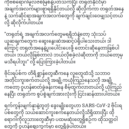
ကိုဗစ်ရောဂါမူလဇစ်မြစ်နဲ့ပတ်သက်ပြီး တရုတ်နိုင်ငံမှာ
အချက်အလက်များစွာရရှိနိုင်တယ်လို့ ဆိုလိုက်ကာ တရုတ်အနေ
နဲ့ သက်ဆိုင်ရာအချက်အလက်တွေကို ချက်ချင်းဝေမျှသင့်တယ်
လို့ ဆိုလိုက်ပါတယ်။
"တရုတ်ရဲ့ အချက်အလက်တွေမရရှိဘဲနဲ့တော့ သုံးသပ်
ယူဆချက်တွေက ဆွေးနွေးဆဲအဆင့်ပဲရှိပါသေးတယ်၊ ဒါ
ကြောင့် တရုတ်အနေနဲ့ပူးပေါင်းပေးဖို့ တောင်းဆိုနေတာဖြစ်ပါ
တယ်၊ ဘယ်လိုဖြစ်တာလဲ ဘယ်လိုစခဲ့လဲဆိုတာကို ဘယ်တော့မှ
မသိရပါဘူး" လို့ ပြောကြားခဲ့ပါတယ်။
ဗိုင်းရပ်စ်က တိရိစ္ဆာန်တွေဆီကနေ လူတွေထံသို့ သဘာဝ
အတိုင်းကူးစက်တယ်လို့ အချို့ကယုံကြည်နေသလို အချို့
ကတော့ ဝူဟန်ဓာတ်ခွဲခန်းကနေ စိမ့်ထွက်လာတယ်လို့ ယုံကြည်
နေပြီး တရုတ်က စွပ်စွဲချက်အားလုံးကို ငြင်းဆန်ထားပါတယ်။
ရက်ကွန်းမျက်နှာနဲ့တူတဲ့ ခွေးမျိုးတွေဟာ SARS-CoV-2 ဗိုင်းရ
ပ်စ်တွေကို သယ်ဆောင်ကူးစက်နေတယ်လို့သိရှိထားပြီး ထို
ရောဂါကိုလူသားတွေဆီမှာ ပထမဆုံးတွေ့ရှိစဉ်က ထိုသတ္တဝါ
တွေကို ဝူဟန်ဈေးကွက်မှာ တွေ့ရှိခဲ့ပါတယ်။