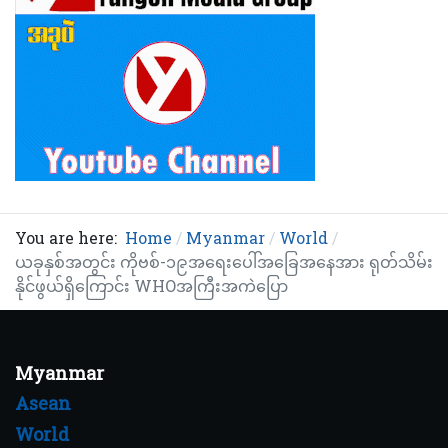
You are here:
Home
Myanmar
World
ယခုနှစ်အတွင်း ကိုဗစ်-၁၉အရေးပေါ်အခြေအနေအား ရုတ်သိမ်း
နိုင်ဖွယ်ရှိကြောင်း WHOအကြီးအကဲပြော
Myanmar
Asean
World