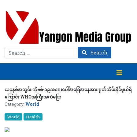
Search
Search
ယခုနှစ်အတွင်း ကိုဗစ်-၁၉အရေးပေါ်အခြေအနေအား ရုတ်သိမ်းနိုင်ဖွယ်ရှိ
ကြောင်း WHOအကြီးအကဲပြော
Category:
World
World
Health