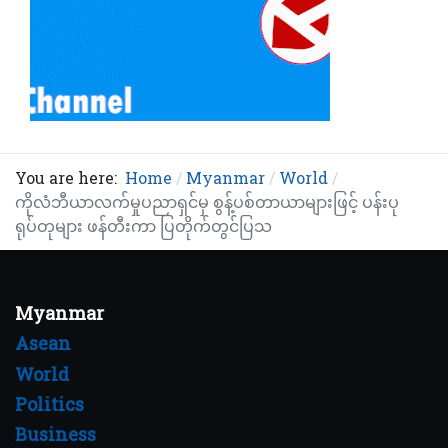
You are here:
Home
Myanmar
World
ကိုလံဘီယာလက်မှုပညာရှင်မှ စွန့်ပစ်တာယာများဖြင့် ပန်းပု
ရုပ်တုများ ဖန်တီးကာ ပြတိုက်တွင်ပြသ
Myanmar
Asean
World
Politics
Business