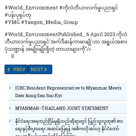
#World_Environment #ကိုလံဘီယာလက်မှုပညာရှင်
#ပန်းပုရုပ်တု
#YMG #Yangon_Media_Group
#World_EnvironmentPublished_ 6 April 2023 ကိုလံ
ဘီယာလက်မှုပညာရှင်'အက်ဒီဆန်ကာမာချို'ဟာ အရွယ်အစား
ပုံသဏ္ဍာန် အမျိုးမျိုးရှိတဲ့ တာယာများကို"/>
0
PREVIOUS ARTICLE: ဂျပန်စစ်တပ် တပ်မမှူးအဆင့် ဒုတိယဗိုလ်ချူပ်က
NEXT ARTICLE: အမေရိကန်-တောင်ကိုရီးယား စစ်ရေးလေ့ကျ
PREV
NEXT
ICRC Resident Representative to Myanmar Meets
Daw Aung San Suu Kyi
MYANMAR–THAILAND JOINT STATEMENT
နိုင်ငံရေးအရတည်ငြိမ်မှုရှိသည်ဆိုရာတွင် ပြည်သူလူထု၏ စား
ရေးနှင့်စီးပွားရေး အဆင်ပြေရန် အဓိကလိုအပ်ဟု နိုင်ငံတော်