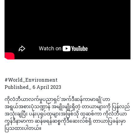
#World_Environment
Published_ 6 April 2023
ကိုလံဘီယာလက်မှုပညာရှင်'အက်ဒီဆန်ကာမာချို'ဟာ
အရွယ်အစားပုံသဏ္ဍာန် အမျိုးမျိုးရှိတဲ့ တာယာများကို ပြန်လည်
အသုံးချပြီး ပန်းပုရုပ်ထုများအဖြစ်သို ထုဆစ်ကာ ကိုလံဘီယာ
ကွန်ဒီနာမာကာ ဆန်ဖရန်ဆစ္စကိုဒီဆေးလ်စ်ရှိ တာယာပြခန်းမှာ
ပြသထားပါတယ်။