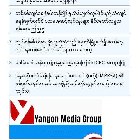
သမ္မတဦးမင်းအောင်လှိုင်ပြောကြား
တစ်နှစ်လျင်ရေနံစိမ်းတန်ချိန် ၅ သိန်းချက်လုပ်နိုင်မည့် သံလျင်
ရေနံချက်စက်ရုံ ပထမအဆင့်လုပ်ငန်းများ နိုင်ငံတော်သမ္မတ
စစ်ဆေးကြည့်ရှု
လျှပ်စစ်ဓါတ်အား ခိုးယူသုံးစွဲသည့် မှော်ဘီမြို့နယ်ရှိ ကော်စေ့
လုပ်ငန်းတစ်ခုကို သက်ဆိုင်ရာက အရေးယူ
ဒေါ်အောင်ဆန်းစုကြည်နှင့်တွေ့ဆုံခဲ့ကြောင်း ICRC အတည်ပြု
မြန်မာနိုင်ငံအိမ်ခြံမြေဝန်ဆောင်မှုအသင်း(ဗဟို) (MRESA) ၏
နှစ်ပတ်လည်အသင်းသားစုံညီ သင်းလုံးကျွတ်အစည်းအဝေး
ကျင်းပ