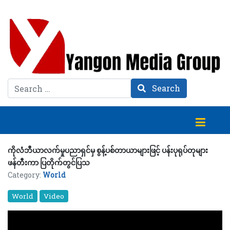
Search
Search
ကိုလံဘီယာလက်မှုပညာရှင်မှ စွန့်ပစ်တာယာများဖြင့် ပန်းပုရုပ်တုများ
ဖန်တီးကာ ပြတိုက်တွင်ပြသ
Category:
World
World
Video