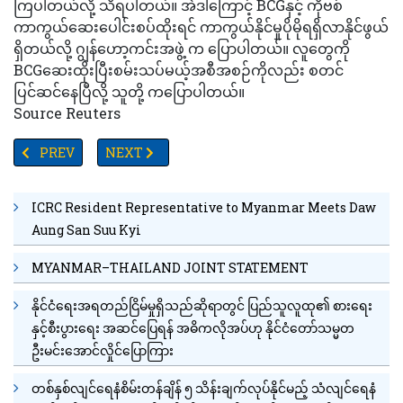
ကြပါတယ်လို့ သိရပါတယ်။ အဲဒါကြောင့် BCGနှင့် ကိုဗစ်
ကာကွယ်ဆေးပေါင်းစပ်ထိုးရင် ကာကွယ်နိုင်မှုပိုမိုရရှိလာနိုင်ဖွယ်
ရှိတယ်လို့ ဂျွန်ဟော့ကင်းအဖွဲ့ က ပြောပါတယ်။ လူတွေကို
BCGဆေးထိုးပြီးစမ်းသပ်မယ့်အစီအစဉ်ကိုလည်း စတင်
ပြင်ဆင်နေပြီလို့ သူတို့ ကပြောပါတယ်။
Source Reuters
PREVIOUS ARTICLE: ရုရှားအပေါ် ပြစ်တင်ရှုတ်ချသည့် သဘောထားထုတ
NEXT ARTICLE: ကိုဗစ်အားမြှင့်ကာကွယ်ဆေးဒုတိယအကြိမ်
PREV
NEXT
ICRC Resident Representative to Myanmar Meets Daw
Aung San Suu Kyi
MYANMAR–THAILAND JOINT STATEMENT
နိုင်ငံရေးအရတည်ငြိမ်မှုရှိသည်ဆိုရာတွင် ပြည်သူလူထု၏ စားရေး
နှင့်စီးပွားရေး အဆင်ပြေရန် အဓိကလိုအပ်ဟု နိုင်ငံတော်သမ္မတ
ဦးမင်းအောင်လှိုင်ပြောကြား
တစ်နှစ်လျင်ရေနံစိမ်းတန်ချိန် ၅ သိန်းချက်လုပ်နိုင်မည့် သံလျင်ရေနံ