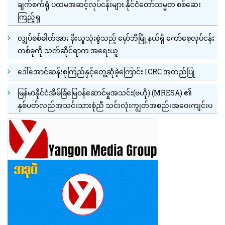
ချက်စက်ရုံ ပထမအဆင့်လုပ်ငန်းများ နိုင်ငံတော်သမ္မတ စစ်ဆေး
ကြည့်ရှု
လျှပ်စစ်ဓါတ်အား ခိုးယူသုံးစွဲသည့် မှော်ဘီမြို့နယ်ရှိ ကော်စေ့လုပ်ငန်း
တစ်ခုကို သက်ဆိုင်ရာက အရေးယူ
ဒေါ်အောင်ဆန်းစုကြည်နှင့်တွေ့ဆုံခဲ့ကြောင်း ICRC အတည်ပြု
မြန်မာနိုင်ငံအိမ်ခြံမြေဝန်ဆောင်မှုအသင်း(ဗဟို) (MRESA) ၏
နှစ်ပတ်လည်အသင်းသားစုံညီ သင်းလုံးကျွတ်အစည်းအဝေးကျင်းပ