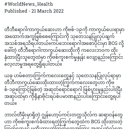
#WorldNews_Health
Published - 21 March 2022
တီဘီရောဂါကာကွယ်ဆေးဟာ ကိုဗစ်-၁၉ကို ကာကွယ်ပေးရာမှာ
အထောက်အကူဖြစ်စေကြောင်းကို သုတေသနပြုလုပ်ချက်
အသစ်အရသိရပါတယ်။ကပ်ဘေးရောဂါအစောပိုင်းမှာ BCG လို့
ခေါ်တဲ့ တီဘီရောဂါကာကွယ်ဆေးထိုးကို ကလေးဘဝက ထိုး
နှံထားပြီးသူတွေထဲမှာ ကိုဗစ်ကူးစက်မှုနှုန်း လျော့နည်းကြောင်း
လေ့လာမှုအရတွေ့ရှိရပါတယ်။
ယခု ဟမ်စတားကြွက်ကလေးတွေနှင့် သုတေသနပြုလုပ်ရာမှာ
တီဘီကာကွယ်ဆေးထိုးထားတဲ့ကြွက်ကလေးတွေဟာ ကိုဗ
စ်-၁၉ကြောင့်ဖြစ်တဲ့ အဆုတ်ရောင်ရောဂါ ဖြစ်ပွားမှုနည်းပါးပြီး
အဆုပ်ထဲမှာ ကိုရိုနာဗိုင်းရပ်စ်ပမာဏနည်းပါးကြောင်းတွေ့ရပါ
တယ်။
ဘာလ်တီမိုးမှာရှိတဲ့ ဂျွန်ဟော့ပ်ကင်းတက္ကသိုလ်က ဆရာဝန်တွေ
ဟာ ကိုဗစ်ကူးစက်ခံထားရတဲ့ကြွက်တွေထဲက BCG ထိုးထားတဲ့
ကြွက်တွေနှင့် မထိုးထားတဲ့ကြွက်တွေအကြား အဆုပ်ဆဲလ်တွေ