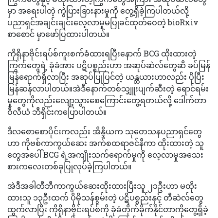
မှာ အရေးပါတဲ့ ကွဲပြားခြားနားမှုကို တွေ့ရှိခဲ့ကြပါတယ်လို့
ပညာရှင်အချင်းချင်းလေ့လာမှုမပြုခင်ထုတ်ဝေတဲ့ bioRxiv
စာစောင် မှာဖော်ပြထားပါတယ်။
ကိုရိုနာဗိုင်းရပ်စ်ကူးစက်ခံထားရပြီးနောက် BCG ထိုးထားတဲ့
ကြွက်တွေရဲ့ ခုံခံအား ပဋိပစ္စည်းဟာ အဆုပ်ဆဲလ်တွေဆီ ခပ်မြန်
မြန်ရောက်ရှိလာပြီး အဆုပ်ပြုပြင်တဲ့ ယန္တယားဟာလည်း ပိုပြီး
မြန်ဆန်လာပါတယ်။အဲဒီနောက်တစ်သျှူးပျက်ဆီးတဲ့ ရောင်ရမ်း
မှုတွေကိုလည်းလျော့သွားစေကြောင်းတွေ့ရတယ်လို့ ဒေါက်တာ
ဝီလီယံ ဘီရှိင်းကပြောပါတယ်။
ဒီလစောစောပိုင်းကလည်း အိန္ဒိယက သုတေသနပညာရှင်တွေ
ဟာ ကိုဗစ်ကာကွယ်ဆေး အက်စထရာဇင်နီကာ ထိုးထားတဲ့ သူ
တွေအပေါ် BCG ရဲ့အကျိုးသက်ရောက်မှုကို လေ့လာမှုအသေး
စားကလေးတစ်ခုပြုလုပ်ခဲ့ကြပါတယ်။
အဲဒီအခါတီဘီကာကွယ်ဆေးထိုးထားပြီးသူ ၂၁ဦးဟာ မထိုး
ထားသူ ၁၃ဦးထက် ပိုမိုသန်စွမ်းတဲ့ ပဋိပစ္စည်းနှင့် တီဆဲလ်တွေ
ထွက်လာပြီး ကိုရိုနာဗိုင်းရပ်စ်ကို ခုံခံတိုက်ခိုက်နိုင်တာကိုတွေ့ရှိခဲ့