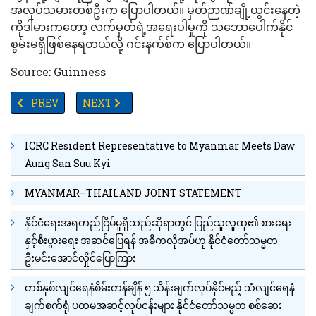
အလုပ်သမားတစ်ဦးက ပြောပါတယ်။ မှတ်ဉာဏ်ချို့ယွင်းနေတဲ့
ကိုဒါမားကတော့ လက်မှတ်ရဲ့အရေးပါမှုကို သဘောပေါက်နိုင်
စွမ်းမရှိဖြစ်နေရတယ်လို့ ဂင်းနက်စ်က ပြောပါတယ်။
Source: Guinness
PREVIOUS ARTICLE: ရေငုပ်သင်္ဘောကိစ္စဟာ ဥရောပကို လှုပ်နှိုးလိုက်ခ
NEXT ARTICLE: ပြင်သစ်ကြိုးတန်းလျှောက်သမား ပါရီ
PREV
NEXT
ICRC Resident Representative to Myanmar Meets Daw
Aung San Suu Kyi
MYANMAR–THAILAND JOINT STATEMENT
နိုင်ငံရေးအရတည်ငြိမ်မှုရှိသည်ဆိုရာတွင် ပြည်သူလူထု၏ စားရေး
နှင့်စီးပွားရေး အဆင်ပြေရန် အဓိကလိုအပ်ဟု နိုင်ငံတော်သမ္မတ
ဦးမင်းအောင်လှိုင်ပြောကြား
တစ်နှစ်လျင်ရေနံစိမ်းတန်ချိန် ၅ သိန်းချက်လုပ်နိုင်မည့် သံလျင်ရေနံ
ချက်စက်ရုံ ပထမအဆင့်လုပ်ငန်းများ နိုင်ငံတော်သမ္မတ စစ်ဆေး