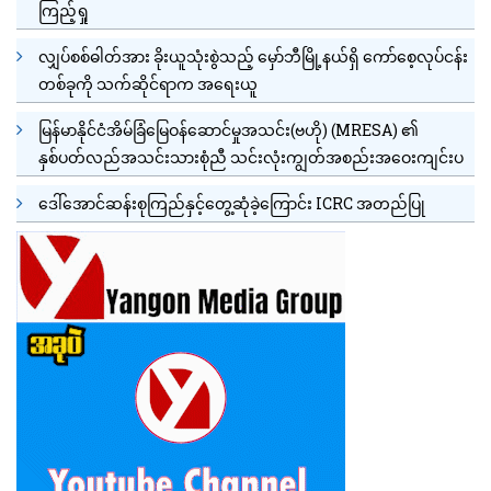
ကြည့်ရှု
လျှပ်စစ်ဓါတ်အား ခိုးယူသုံးစွဲသည့် မှော်ဘီမြို့နယ်ရှိ ကော်စေ့လုပ်ငန်း
တစ်ခုကို သက်ဆိုင်ရာက အရေးယူ
မြန်မာနိုင်ငံအိမ်ခြံမြေဝန်ဆောင်မှုအသင်း(ဗဟို) (MRESA) ၏
နှစ်ပတ်လည်အသင်းသားစုံညီ သင်းလုံးကျွတ်အစည်းအဝေးကျင်းပ
ဒေါ်အောင်ဆန်းစုကြည်နှင့်တွေ့ဆုံခဲ့ကြောင်း ICRC အတည်ပြု