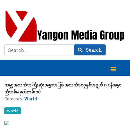
Search
Search
ကမ္ဘာ့အသက်အကြီးဆုံးအမွှာအဖြစ် အသက်၁၀၇နှစ်အရွယ် ဂျပန်အမွှာ
ညီအစ်မ မှတ်တမ်းဝင်
Category:
World
World