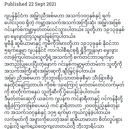
Published 22 Sept 2021
ဂျပန်နိုင်ငံက အမြွှာညီအစ်မဟာ အသက်၁၀၇နှစ်နှင့် ရက်
ပေါင်း၃၀၀ ရှိတဲ့ ကမ္ဘာ့အသက်အသက်အကြီးဆုံး အမြွှာအဖြစ်
ဂင်းနက်စ်ကမ္ဘာ့မှတ်တမ်းဝင်သွားပါတယ်။ သူတို့ဟာ ၁၉၁၃ခုနှစ်
မှာ မွေးဖွားကြသူများဖြစ်ကြပါတယ်။
မူမီနို ဆူမီယာမာနှင့် ကူမီကိုဒါမားတို့ဟာ ၁၉၁၃ခုနှစ် နိုဝင်ဘာ
၅ရက်နေ့မှာ ဂျပန်နိုင်ငံ ကာဂါဝါစီရင်စုရှိ ရှိုဒိုကျွန်းမှာ မွေးဖွား
လာခဲ့ကြပါတယ်။သူတို့ရဲ့အသက်ကို စက်တင်ဘာ၁ရက်မှာ
အတည်ပြုပေးပြီးတဲ့နောက် ဂင်းနစ်ကမ္ဘာ့မှတ်တမ်းက သူတို့ကို
အသက်အကြီးဆုံးအမြွာဆုကို ချီးမြှင့်ခဲ့ပါတယ်။
အမြွာ ညီအစ်မဟာ ဘိုးဘွားရိပ်သာတစ်ခုစီမှာ သီးခြားစီခွဲ
နေထိုင်နေကြတာပါ။ ကိုဗစ်-၁၉ကြောင့် မှတ်တမ်းတင်လက်မှတ်
ကို စာတိုက်ကနေပဲ သူတို့ဆီကို ပို့ပေးနိုင်ခဲ့ပါတယ်။
ဒီမှတ်တမ်းဆုကို ယခင်က ဂျပန်က ကင်နာရီတာနှင့် ဂင်ကန်နီတို့
ရရှိခဲ့ကြတာဖြစ်ပေမယ့် ကင် နာရီတာဟာ ၂၀၀၀ပြည့်နှစ်တုန်း
က အသက်၁၀၇နှစ်နှင့် ၁၇၅ ရက်မှာ ကွယ်လွန်ခဲ့ပါတယ်။
လက်မှတ်ကို အဖွားကိုပေးတဲ့အခါ ဆူမီယာမာဟာ စိတ်လှုပ်ရှား
လွန်းလို့ မျက်ရည်တွေကျလာတယ်လို့ ဘိုးဘွာရိပ်သာ