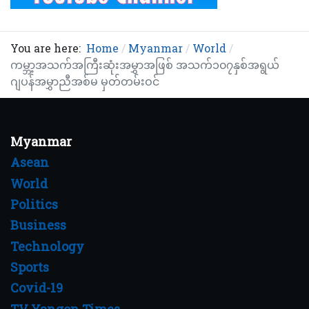
You are here:
Home
Myanmar
World
ကမ္ဘာ့အသက်အကြီးဆုံးအမွှာအဖြစ် အသက်၁၀၇နှစ်အရွယ်
ဂျပန်အမွှာညီအစ်မ မှတ်တမ်းဝင်
Myanmar
Asean
World
Politics
Business
Technology
Sports
Covid-19
TV Yangon Times