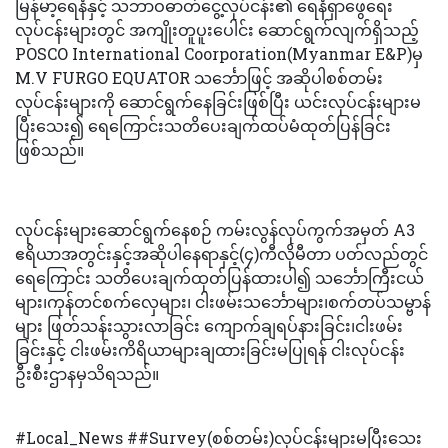
မြန်မာ့ရေနံနှင့် သဘာဝဓာတ်ငွေ့လုပ်ငန်း၏ ရေနံရှာဖွေရေး
လုပ်ငန်းများတွင် အကျိုးတူပူးပေါင်း ဆောင်ရွက်လျက်ရှိသည့်
POSCO International Coorporation(Myanmar E&P)မှ
M.V FURGO EQUATOR သင်္ဘောဖြင့် အဆိုပါစစ်တမ်း
လုပ်ငန်းများကို ဆောင်ရွက်နေခြင်းဖြစ်ပြီး ယင်းလုပ်ငန်းများမ
ပြီးသေး၍ ရေကြောင်းသတိပေးချက်ထပ်မံထုတ်ပြန်ခြင်း
ဖြစ်သည်။
လုပ်ငန်းများဆောင်ရွက်နေစဉ် ကမ်းလွန်လုပ်ကွက်အမှတ် A3
ဧရိယာအတွင်းနှင့်အဆိုပါနေရာနှင့်(၄)ကီလိုမီတာ ပတ်လည်တွင်
ရေကြောင်း သတိပေးချက်ထုတ်ပြန်ထားပါ၍ သင်္ဘောကြီးငယ်
များ၊ကုန်တင်စက်လှေများ၊ ငါးဖမ်းသင်္ဘောများ၊စက်တပ်သမ္ဗာန်
များ ဖြတ်သန်းသွားလာခြင်း ကျောက်ချရပ်နားခြင်း၊ငါးဖမ်း
ခြင်းနှင့် ငါးဖမ်းကိရိယာများချထားခြင်းမပြုရန် ငါးလုပ်ငန်း
ဦးစီးဌာနမှသိရသည်။
#Local_News ##Survey(စစ်တမ်း)လုပ်ငန်းများမပြီးသေး