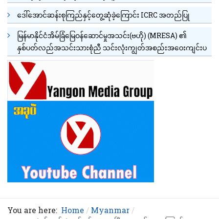
ဒေါ်အောင်ဆန်းစုကြည်နှင့်တွေ့ဆုံခဲ့ကြောင်း ICRC အတည်ပြု
မြန်မာနိုင်ငံအိမ်ခြံမြေဝန်ဆောင်မှုအသင်း(ဗဟို) (MRESA) ၏
နှစ်ပတ်လည်အသင်းသားစုံညီ သင်းလုံးကျွတ်အစည်းအဝေးကျင်းပ
You are here:
Home
Myanmar