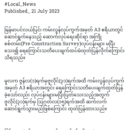
#Local_News
Published_ 21 July 2023
မြန်မာပင်လယ်ပြင်၊ ကမ်းလွန်လုပ်ကွက်အမှတ် A3 ဧရိယာတွင်
ဆောင်ရွက်နေသည့် ဆောက်လုပ်ရေးဆိုင်ရာ အကြို
စစ်တမ်း(Pre Construction Survey)လုပ်ငန်းများ မပြီး
သေး၍ ရေကြောင်းသတိပေးချက်ထပ်မံထုတ်ပြန်လိုက်ကြောင်း
သိရသည်။
မူလက ဇွန်လ(၁)ရက်မှဇူလိုင်(၃၁)ရက်အထိ ကမ်းလွန်လုပ်ကွက်
အမှတ် A3 ဧရိယာအတွင်း ရေကြောင်းသတိပေးချက်ထုတ်ပြန်
ခဲ့သော်လည်း လုပ်ငန်းများမပြီးပြတ်သေးသည့်အတွက်
ဇူလိုင်(၃၁)ရက်မှ ဩဂုတ်လ(၁၅)ရက်အထိ ဆက်လက်
ဆောင်ရွက်သွားမည်ဖြစ်ကြောင်း ထုတ်ပြန်ထားသည်။