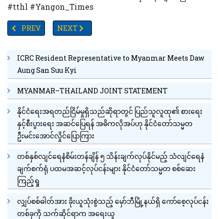
#tthl #Yangon_Times
PREVIOUS ARTICLE: TV YANGON TIMES ရဲ့ နေ့စဉ်သတင်းအစီအစဉ် 
NEXT ARTICLE: ထိုင်းနိုင်ငံရောက် မြန်မာလုပ်သားမျာ
PREV
NEXT
ICRC Resident Representative to Myanmar Meets Daw
Aung San Suu Kyi
MYANMAR–THAILAND JOINT STATEMENT
နိုင်ငံရေးအရတည်ငြိမ်မှုရှိသည်ဆိုရာတွင် ပြည်သူလူထု၏ စားရေး
နှင့်စီးပွားရေး အဆင်ပြေရန် အဓိကလိုအပ်ဟု နိုင်ငံတော်သမ္မတ
ဦးမင်းအောင်လှိုင်ပြောကြား
တစ်နှစ်လျင်ရေနံစိမ်းတန်ချိန် ၅ သိန်းချက်လုပ်နိုင်မည့် သံလျင်ရေနံ
ချက်စက်ရုံ ပထမအဆင့်လုပ်ငန်းများ နိုင်ငံတော်သမ္မတ စစ်ဆေး
ကြည့်ရှု
လျှပ်စစ်ဓါတ်အား ခိုးယူသုံးစွဲသည့် မှော်ဘီမြို့နယ်ရှိ ကော်စေ့လုပ်ငန်း
တစ်ခုကို သက်ဆိုင်ရာက အရေးယူ