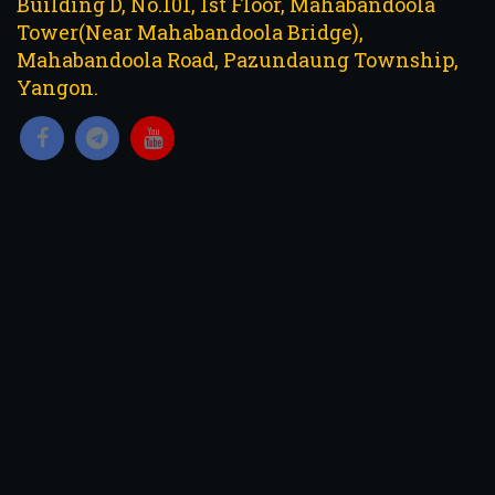
Building D, No.101, 1st Floor, Mahabandoola
Tower(Near Mahabandoola Bridge),
Mahabandoola Road, Pazundaung Township,
Yangon.