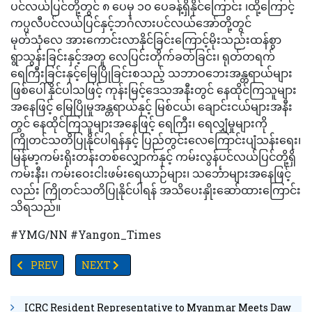
ပင်လယ်ပြင်တို့တွင် ၈ ပေမှ ၁၀ ပေခန့်ရှိနိုင်ကြောင်း ၊ထို့ကြောင့်
ကပ္ပလီပင်လယ်ပြင်နှင့်ဘင်္ဂလားပင်လယ်အော်တို့တွင်
မုတ်သုံလေ အားကောင်းလာနိုင်ခြင်းကြောင့်မိုးသည်းထန်စွာ
ရွာသွန်းခြင်းနှင့်အတူ လေပြင်းတိုက်ခတ်ခြင်း၊ ရုတ်တရက်
ရေကြီးခြင်းနှင့်မြေပြိုခြင်းစသည့် သဘာဝဘေးအန္တရာယ်များ
ဖြစ်ပေါ်နိုင်ပါသဖြင့် ကုန်းမြင့်ဒေသအနီးတွင် နေထိုင်ကြသူများ
အနေဖြင့် မြေပြိုမှုအန္တရာယ်နှင့် မြစ်ငယ်၊ ချောင်းငယ်များအနီး
တွင် နေထိုင်ကြသူများအနေဖြင့် ရေကြီး၊ ရေလျှံမှုများကို
ကြိုတင်သတိပြုနိုင်ပါရန်နှင့် ပြည်တွင်းလေကြောင်းပျံသန်းရေး၊
မြန်မာ့ကမ်းရိုးတန်းတစ်လျှောက်နှင့် ကမ်းလွန်ပင်လယ်ပြင်တို့ရှိ
ကမ်းနီး၊ ကမ်းဝေးငါးဖမ်းရေယာဉ်များ၊ သင်္ဘောများအနေဖြင့်
လည်း ကြိုတင်သတိပြုနိုင်ပါရန် အသိပေးနှိုးဆော်ထားကြောင်း
သိရသည်။
#YMG/NN #Yangon_Times
PREVIOUS ARTICLE: TV YANGON TIMES ရဲ့ နေ့စဉ်သတင်းအစီအစဉ်(
NEXT ARTICLE: လာရှိုးနှင့်တာချီလိတ်မြို့နယ်များ၌ မီးလေ
PREV
NEXT
ICRC Resident Representative to Myanmar Meets Daw