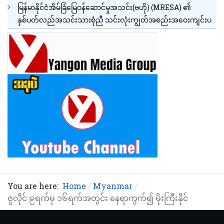
မြန်မာနိုင်ငံအိမ်ခြံမြေဝန်ဆောင်မှုအသင်း(ဗဟို) (MRESA) ၏
နှစ်ပတ်လည်အသင်းသားစုံညီ သင်းလုံးကျွတ်အစည်းအဝေးကျင်းပ
You are here:
Home
Myanmar
ဇူလိုင် ၉ရက်မှ ၁၆ရက်အတွင်း နေရာကွက်၍ မိုးကြီးနိုင်