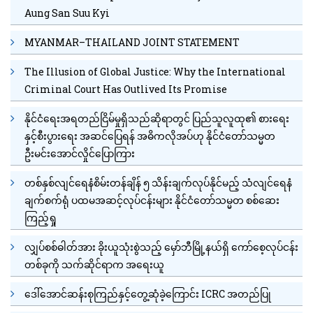
Aung San Suu Kyi
MYANMAR–THAILAND JOINT STATEMENT
The Illusion of Global Justice: Why the International
Criminal Court Has Outlived Its Promise
နိုင်ငံရေးအရတည်ငြိမ်မှုရှိသည်ဆိုရာတွင် ပြည်သူလူထု၏ စားရေး
နှင့်စီးပွားရေး အဆင်ပြေရန် အဓိကလိုအပ်ဟု နိုင်ငံတော်သမ္မတ
ဦးမင်းအောင်လှိုင်ပြောကြား
တစ်နှစ်လျင်ရေနံစိမ်းတန်ချိန် ၅ သိန်းချက်လုပ်နိုင်မည့် သံလျင်ရေနံ
ချက်စက်ရုံ ပထမအဆင့်လုပ်ငန်းများ နိုင်ငံတော်သမ္မတ စစ်ဆေး
ကြည့်ရှု
လျှပ်စစ်ဓါတ်အား ခိုးယူသုံးစွဲသည့် မှော်ဘီမြို့နယ်ရှိ ကော်စေ့လုပ်ငန်း
တစ်ခုကို သက်ဆိုင်ရာက အရေးယူ
ဒေါ်အောင်ဆန်းစုကြည်နှင့်တွေ့ဆုံခဲ့ကြောင်း ICRC အတည်ပြု