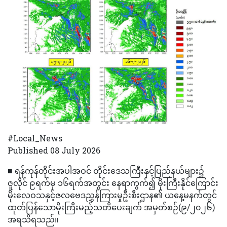
#Local_News
Published 08 July 2026
■ ရန်ကုန်တိုင်းအပါအဝင် တိုင်းဒေသကြီးနှင့်ပြည်နယ်များ၌
ဇူလိုင် ၉ရက်မှ ၁၆ရက်အတွင်း နေရာကွက်၍ မိုးကြီးနိုင်ကြောင်း
မိုးလေဝသနှင့်ဇလဗေဒညွှန်ကြားမှုဦးစီးဌာန၏ ယနေ့မနက်တွင်
ထုတ်ပြန်သောမိုးကြီးမည့်သတိပေးချက် အမှတ်စဉ်(၉/၂၀၂၆)
အရသိရသည်။