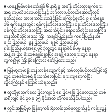
■ ယနေ့မြန်မာစံတော်ချိန် ၆ နာရီ ခွဲ အချိန် တိုင်းထွာချက်များ
အရ ကပ္ပလီပင်လယ်ပြင်နှင့် ဘင်္ဂလားပင်လယ်အော်တို့တွင်
မုတ်သုံလေ အားကောင်းလာနိုင်ခြင်းကြောင့်ဇူလိုင် ၉ ရက်နေ့မှ
၁၆ ရက်နေ့အတွင်း ရန်ကုန်တိုင်းဒေသကြီး၊ ပဲခူးတိုင်းဒေသကြီး၊
စစ်ကိုင်းတိုင်းဒေသကြီး အထက်ပိုင်း၊ ဧရာဝတီတိုင်းဒေသကြီး၊
တနင်္သာရီတိုင်းဒေသကြီး၊ ကချင်ပြည်နယ်၊ ကရင်ပြည်နယ်၊
ချင်းပြည်နယ်၊ မွန်ပြည်နယ်၊ ရခိုင်ပြည်နယ်နှင့်
ရှမ်းပြည်နယ်(အရှေ့ပိုင်း)တို့တွင် နေရာစိပ်စိပ်မှ နေရာ
အနှံ့အပြား မိုးထစ်ချုန်းရွာပြီး အချို့ဒေသများတွင် နေရာ
ကွက်၍မိုးကြီးနိုင်ကြောင်း ဖော်ပြထားသည်။
■ မြန်မာ့ကမ်းရိုးတန်းတစ်လျှောက်နှင့် ကမ်းလွန်ပင်လယ်ပြင်တို့
တွင် တစ်ခါတစ်ရံ မိုးသက်လေပြင်း များကျရောက်ပြီး
လှိုင်းကြီးနိုင် ကြောင်းသိရသည်။
■ ထိုသို့မိုးသက်လေပြင်းကျစဉ် ရေပြင်/မြေပြင်လေသည် တစ်
နာရီလျှင် မိုင် ၃၀ မှ ၃၅ မိုင်အထိ တိုက်ခတ်နိုင်ပါသည်။
■ လှိုင်းအမြင့်မှာ မြန်မာ့ကမ်းရိုးတန်းတစ်လျှောက်နှင့် ကမ်းလွန်