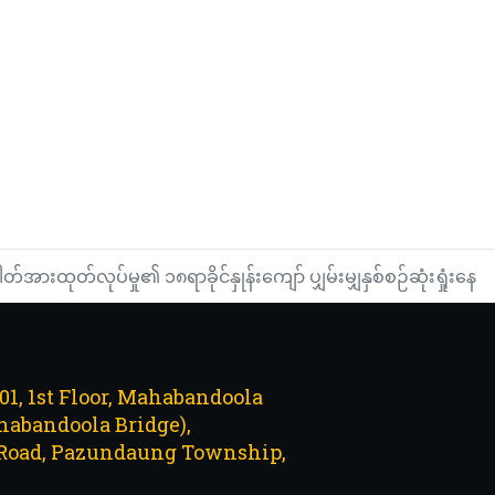
ာဉ်များ ရာသီဥတုခိုလှုံနိုင်မည်နေရာများအသိပေး
ဲ့ နေ့စဉ်သတင်းအစီအစဉ်(တိုက်ရိုက်)
တ်အားထုတ်လုပ်မှု၏ ၁၈ရာခိုင်နှုန်းကျော် ပျှမ်းမျှနှစ်စဉ်ဆုံးရှုံးနေ
101, 1st Floor, Mahabandoola
abandoola Bridge),
Road, Pazundaung Township,