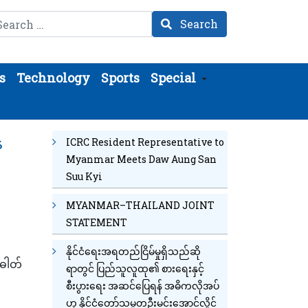
arch
Search
s
Technology
Sports
Special
ေ
ICRC Resident Representative to
Myanmar Meets Daw Aung San
Suu Kyi
MYANMAR–THAILAND JOINT
STATEMENT
နိုင်ငံရေးအရတည်ငြိမ်မှုရှိသည်ဆို
်ဓါတ်
ရာတွင် ပြည်သူလူထု၏ စားရေးနှင့်
စီးပွားရေး အဆင်ပြေရန် အဓိကလိုအပ်
ဟု နိုင်ငံတော်သမ္မတဦးမင်းအောင်လှိုင်