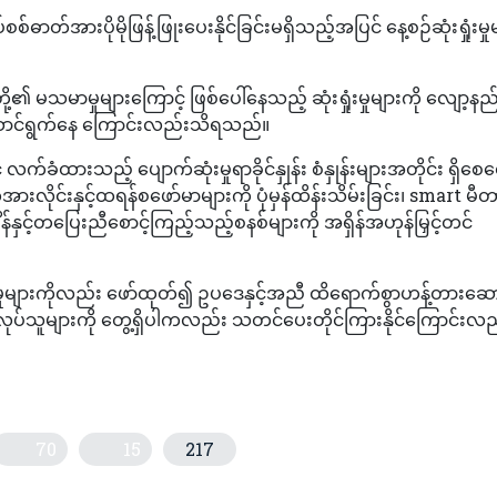
်စစ်ဓာတ်အားပိုမိုဖြန့်ဖြုးပေးနိုင်ခြင်းမရှိသည့်အပြင် နေ့စဉ်ဆုံးရှုံးမှု
 လူတို့၏ မသမာမှုများကြောင့် ဖြစ်ပေါ်နေသည့် ဆုံးရှုံးမှုများကို လျော့နည
ာင်ရွက်နေ ကြောင်းလည်းသိရသည်။
် လက်ခံထားသည့် ပျောက်ဆုံးမှုရာခိုင်နှုန်း စံနှုန်းများအတိုင်း ရှိစေ
အားလိုင်းနှင့်ထရန်စဖော်မာများကို ပုံမှန်ထိန်းသိမ်းခြင်း၊ smart မီ
ိန်နှင့်တပြေးညီစောင့်ကြည့်သည့်စနစ်များကို အရှိန်အဟုန်မြှင့်တင်
ှုံးမှုများကိုလည်း ဖော်ထုတ်၍ ဥပဒေနှင့်အညီ ထိရောက်စွာဟန့်တားဆေ
လုပ်သူများကို တွေ့ရှိပါကလည်း သတင်ပေးတိုင်ကြားနိုင်ကြောင်းလည
70
15
217