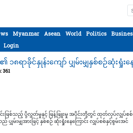
Se
ews
Myanmar
Asean
World
Politics
Busines
Login
၈ရာခိုင်နှုန်းကျော် ပျှမ်းမျှနှစ်စဉ်ဆုံးရှုံးန
: 361
်သည့် ပို့လွှတ်မှုနှင့် ဖြန့်ဖြူးမှု အပိုင်းတို့တွင် ထုတ်လုပ်လျှပ်စစ
ျှမ်းမျှအားဖြင့် နှစ်စဉ် ဆုံးရှုံးနေကြောင်း လျှပ်စစ်နှင့်စွမ်းအင်