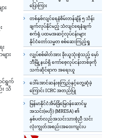
ပြောကြား
များ
တစ်နှစ်လျင်ရေနံစိမ်းတန်ချိန် ၅ သိန်း
ချက်လုပ်နိုင်မည့် သံလျင်ရေနံချက်
်း
စက်ရုံ ပထမအဆင့်လုပ်ငန်းများ
နိုင်ငံတော်သမ္မတ စစ်ဆေးကြည့်ရှု
ရေး
တာများ
လျှပ်စစ်ဓါတ်အား ခိုးယူသုံးစွဲသည့် မှော်
ဘီမြို့နယ်ရှိ ကော်စေ့လုပ်ငန်းတစ်ခုကို
သက်ဆိုင်ရာက အရေးယူ
ာင်ရွက်
ဒေါ်အောင်ဆန်းစုကြည်နှင့်တွေ့ဆုံခဲ့
်း သိ
ကြောင်း ICRC အတည်ပြု
မြန်မာနိုင်ငံအိမ်ခြံမြေဝန်ဆောင်မှု
အသင်း(ဗဟို) (MRESA) ၏
နှစ်ပတ်လည်အသင်းသားစုံညီ သင်း
လုံးကျွတ်အစည်းအဝေးကျင်းပ