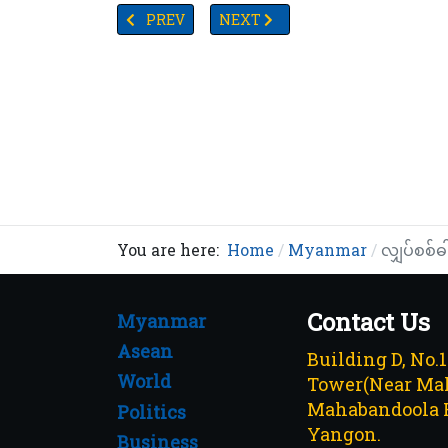
PREVIOUS ARTICLE: မုတ်သုံရာသီ အတွင်း ငါးဖမ်းရေယ
NEXT ARTICLE: TV YANGON TIMES ရ
PREV
NEXT
You are here:
Home
Myanmar
လျှပ်စစ်ဓါ
Contact Us
Myanmar
Asean
Building D, No.
World
Tower(Near Mah
Mahabandoola 
Politics
Yangon.
Business