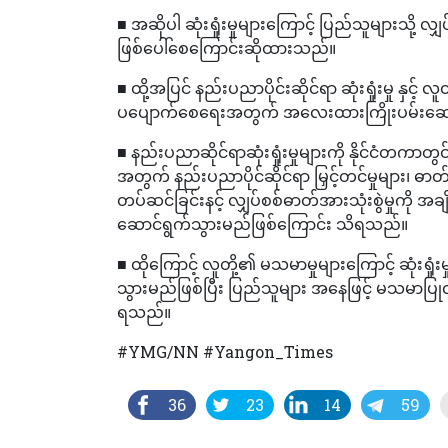
■ အဆိုပါ ဆုံးရှုံးမှုများကြောင့် ပြည်သူများသို့ လျှပ
ဖြစ်ပေါ်စေကြောင်းဆိုထားသည်။
■ ထို့အပြင် နည်းပညာပိုင်းဆိုင်ရာ ဆုံးရှုံးမှု နှင့်
ပပျောက်စေရေးအတွက် အလေးထားကြိုးပမ်းဆေ
■ နည်းပညာဆိုင်ရာဆုံးရှုံးမှုများကို နိုင်ငံတကာတွင
အတွက် နည်းပညာပိုင်ဆိုင်ရာ မြှင့်တင်မှုများ၊ ဓာတ်
တပ်ဆင်ခြင်းနင့် လျှပ်စစ်ဓာတ်အားသုံးစွဲမှုကို အချ
ဆောင်ရွက်သွားမည်ဖြစ်ကြောင်း သိရသည်။
■ ထိုကြောင့် လူတို့၏ မသမာမှုများကြောင့် ဆုံးရ
သွားမည်ဖြစ်ပြီး ပြည်သူများ အနေဖြင့် မသမာပြု
ရသည်။
#YMG/NN #Yangon_Times
36
23
14
59