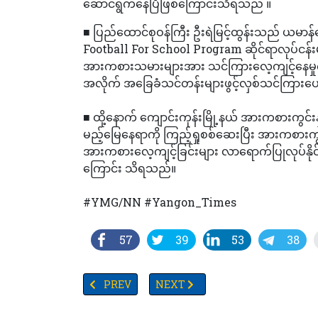
ဆောင်ရွက်နေပြီဖြစ်ကြောင်းသိရသည် ။
■ ပြည်ထောင်စုဝန်ကြီး ဦးရဲမြင့်ထွန်းသည် ယမာန်န
Football For School Program ဆိုင်ရာလုပ်ငန်း
အားကစားသမားများအား သင်ကြားလေ့ကျင့်နေမှုကိ
အလိုက် အခြေခံသင်တန်းများဖွင့်လှစ်သင်ကြားပေ
■ ထို့နောက် ကျောင်းကုန်းမြို့နယ် အားကစားကွင
မည့်မြေနေရာကို ကြည့်ရှုစစ်ဆေးပြီး အားကစားကွင်
အားကစားလေ့ကျင့်ခြင်းများ လာရောက်ပြုလုပ်နိုင
ကြောင်း သိရသည်။
#YMG/NN #Yangon_Times
57
39
53
38
PREVIOUS ARTICLE: TV YANGON TIMES ရဲ့ နေ့စဉ
NEXT ARTICLE: ငှက်အော်စမ်းလူငယ်သင
PREV
NEXT