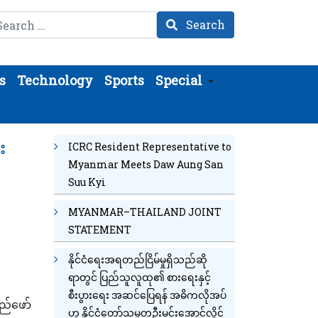
arch
Search
s
Technology
Sports
Special
း
ICRC Resident Representative to
Myanmar Meets Daw Aung San
Suu Kyi
MYANMAR–THAILAND JOINT
STATEMENT
နိုင်ငံရေးအရတည်ငြိမ်မှုရှိသည်ဆို
ရာတွင် ပြည်သူလူထု၏ စားရေးနှင့်
စီးပွားရေး အဆင်ပြေရန် အဓိကလိုအပ်
ည်ဖော်
ဟု နိုင်ငံတော်သမ္မတဦးမင်းအောင်လှိုင်