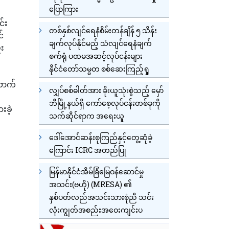
ပြောကြား
င်း
တစ်နှစ်လျင်ရေနံစိမ်းတန်ချိန် ၅ သိန်း
်
ချက်လုပ်နိုင်မည့် သံလျင်ရေနံချက်
း
စက်ရုံ ပထမအဆင့်လုပ်ငန်းများ
နိုင်ငံတော်သမ္မတ စစ်ဆေးကြည့်ရှု
ဆောက်
လျှပ်စစ်ဓါတ်အား ခိုးယူသုံးစွဲသည့် မှော်
ဘီမြို့နယ်ရှိ ကော်စေ့လုပ်ငန်းတစ်ခုကို
းခဲ့
သက်ဆိုင်ရာက အရေးယူ
ဒေါ်အောင်ဆန်းစုကြည်နှင့်တွေ့ဆုံခဲ့
ကြောင်း ICRC အတည်ပြု
မြန်မာနိုင်ငံအိမ်ခြံမြေဝန်ဆောင်မှု
အသင်း(ဗဟို) (MRESA) ၏
နှစ်ပတ်လည်အသင်းသားစုံညီ သင်း
လိုအပ်သော ကလေး ၃၀ ကျော်တို့ကို လက်ခံစောင့်ရှောက်ထား
လုံးကျွတ်အစည်းအဝေးကျင်းပ