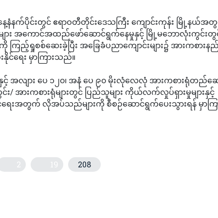
ေ့နံနက်ပိုင်းတွင် ဧရာဝတီတိုင်းဒေသကြီး ကျောင်းကုန်း မြို့နယ်အတွ
များ အကောင်အထည်ဖော်ဆောင်ရွက်နေမှုနှင့် မြို့မဘောလုံးကွင်းတွင
ု ကြည့်ရှုစစ်ဆေးခဲ့ပြီး အခြေခံပညာကျောင်းများ၌ အားကစားနည်
းနိုင်ရေး မှာကြားသည်။
်းနှင့် အလျား ပေ ၁၂၀၊ အနံ ပေ ၉၀ မိုးလုံလေလုံ အားကစားရုံတည်
း/ အားကစားရုံများတွင် ပြည်သူများ ကိုယ်လက်လှုပ်ရှားမှုများနှင့်
်ရေးအတွက် လိုအပ်သည်များကို စီစဉ်ဆောင်ရွက်ပေးသွားရန် မှာကြာ
2
19
208
်သတင်းအစီအစဉ်(တိုက်ရိုက်)
်တန်းကျောင်း၌ ယောင်္ကျားလေး ၃၇၀ ကျော်နှင့် ကာကွယ်စောင့်ရှောက်ရန်