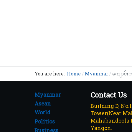
You are here:
Home
Myanmar
ကျောင်းက
Contact Us
Myanmar
Asean
Building D, No.
World
Tower(Near Mah
Mahabandoola 
Politics
Yangon.
Business