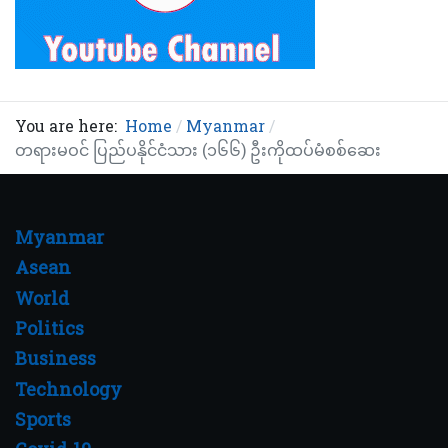
You are here:
Home
Myanmar
တရားမဝင် ပြည်ပနိုင်ငံသား (၁၆၆) ဦးကိုထပ်မံစစ်ဆေး
Myanmar
Asean
World
Politics
Business
Technology
Sports