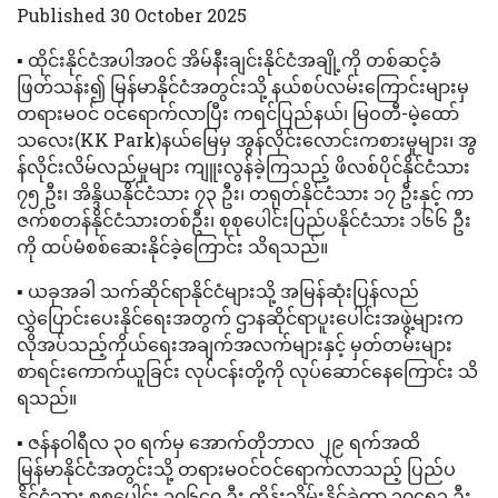
Published 30 October 2025
▪️ ထိုင်းနိုင်ငံအပါအဝင် အိမ်နီးချင်းနိုင်ငံအချို့ကို တစ်ဆင့်ခံ
ဖြတ်သန်း၍ မြန်မာနိုင်ငံအတွင်းသို့ နယ်စပ်လမ်းကြောင်းများမှ
တရားမဝင် ဝင်ရောက်လာပြီး ကရင်ပြည်နယ်၊ မြဝတီ-မဲ့ထော်
သလေး(KK Park)နယ်မြေမှ အွန်လိုင်းလောင်းကစားမှုများ၊ အွ
န်လိုင်းလိမ်လည်မှုများ ကျူးလွန်ခဲ့ကြသည့် ဖိလစ်ပိုင်နိုင်ငံသား
၇၅ ဦး၊ အိန္ဒိယနိုင်ငံသား ၇၃ ဦး၊ တရုတ်နိုင်ငံသား ၁၇ ဦးနှင့် ကာ
ဇက်စတန်နိုင်ငံသားတစ်ဦး၊ စုစုပေါင်းပြည်ပနိုင်ငံသား ၁၆၆ ဦး
ကို ထပ်မံစစ်ဆေးနိုင်ခဲ့ကြောင်း သိရသည်။
▪️ ယခုအခါ သက်ဆိုင်ရာနိုင်ငံများသို့ အမြန်ဆုံးပြန်လည်
လွှဲပြောင်းပေးနိုင်ရေးအတွက် ဌာနဆိုင်ရာပူးပေါင်းအဖွဲ့များက
လိုအပ်သည့်ကိုယ်ရေးအချက်အလက်များနှင့် မှတ်တမ်းများ
စာရင်းကောက်ယူခြင်း လုပ်ငန်းတို့ကို လုပ်ဆောင်နေကြောင်း သိ
ရသည်။
▪️ ဇန်နဝါရီလ ၃၀ ရက်မှ အောက်တိုဘာလ ၂၉ ရက်အထိ
မြန်မာနိုင်ငံအတွင်းသို့ တရားမဝင်ဝင်ရောက်လာသည့် ပြည်ပ
နိုင်ငံသား စုစုပေါင်း ၁၀၆၄၀ ဦး ထိန်းသိမ်းနိုင်ခဲ့ကာ ၁၀၄၅၃ ဦး