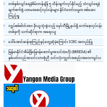
တစ်နှစ်လျင်ရေနံစိမ်းတန်ချိန် ၅ သိန်းချက်လုပ်နိုင်မည့် သံလျင်ရေနံ
ချက်စက်ရုံ ပထမအဆင့်လုပ်ငန်းများ နိုင်ငံတော်သမ္မတ စစ်ဆေး
ကြည့်ရှု
လျှပ်စစ်ဓါတ်အား ခိုးယူသုံးစွဲသည့် မှော်ဘီမြို့နယ်ရှိ ကော်စေ့လုပ်ငန်း
တစ်ခုကို သက်ဆိုင်ရာက အရေးယူ
ဒေါ်အောင်ဆန်းစုကြည်နှင့်တွေ့ဆုံခဲ့ကြောင်း ICRC အတည်ပြု
မြန်မာနိုင်ငံအိမ်ခြံမြေဝန်ဆောင်မှုအသင်း(ဗဟို) (MRESA) ၏
နှစ်ပတ်လည်အသင်းသားစုံညီ သင်းလုံးကျွတ်အစည်းအဝေးကျင်းပ