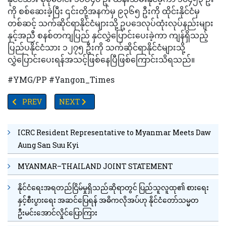
ကို စစ်ဆေးခဲ့ပြီး ၎င်းတို့အနက်မှ ၉၃၆၅ ဦးကို ထိုင်းနိုင်ငံမှ
တစ်ဆင့် သက်ဆိုင်ရာနိုင်ငံများသို့ ဥပဒေလုပ်ထုံးလုပ်နည်းများ
နှင့်အညီ စနစ်တကျပြည် နှင်လွှဲပြောင်းပေးခဲ့ကာ ကျန်ရှိသည့်
ပြည်ပနိုင်ငံသား ၁၂၇၅ ဦးကို သက်ဆိုင်ရာနိုင်ငံများသို့
လွှဲပြောင်းပေးရန်အသင့်ဖြစ်နေပြီဖြစ်ကြောင်းသိရသည်။
#YMG/PP #Yangon_Times
PREVIOUS ARTICLE: ဓနုဖြူမြို့နယ်၌ ယာဉ်တိုက်မှုဖြစ်ပွားပြီး တစ်ဦး‌
NEXT ARTICLE: ခေတ်သမိုင်း၊ရတနာသိင်္ခနှင့်အာဆီယံ ကိစ္
PREV
NEXT
ICRC Resident Representative to Myanmar Meets Daw
Aung San Suu Kyi
MYANMAR–THAILAND JOINT STATEMENT
နိုင်ငံရေးအရတည်ငြိမ်မှုရှိသည်ဆိုရာတွင် ပြည်သူလူထု၏ စားရေး
နှင့်စီးပွားရေး အဆင်ပြေရန် အဓိကလိုအပ်ဟု နိုင်ငံတော်သမ္မတ
ဦးမင်းအောင်လှိုင်ပြောကြား