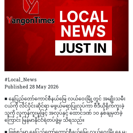
#Local_News
Published 28 May 2026
■ နေပြည်တော်ကောင်စီနယ်မြေ လယ်ဝေးမြို့တွင် အမျိုးသမီး
ငယ်ကို လိင်ပိုင်းဆိုင်ရာ မဖွယ်မရာပြုလုပ်ကာ ဗီဒီယိုရိုက်ကူးခဲ့
သူကို လူကုန်ကူးမှုဖြင့် အလုပ်နှင့် ထောင်ဒဏ် ၁၀ နှစ်ချမှတ်ခဲ့
ကြောင်း မြန်မာနိုင်ငံရဲတပ်ဖွဲ့မှ သိရသည်။
■ ဖြစ်စဉ်မှာ နေပြည်တော်ကောင်စီနယ်မြေ၊ လယ်ဝေးမြို့နေ မ-