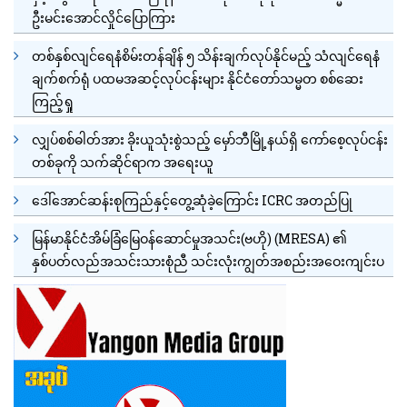
ဦးမင်းအောင်လှိုင်ပြောကြား
တစ်နှစ်လျင်ရေနံစိမ်းတန်ချိန် ၅ သိန်းချက်လုပ်နိုင်မည့် သံလျင်ရေနံ
ချက်စက်ရုံ ပထမအဆင့်လုပ်ငန်းများ နိုင်ငံတော်သမ္မတ စစ်ဆေး
ကြည့်ရှု
လျှပ်စစ်ဓါတ်အား ခိုးယူသုံးစွဲသည့် မှော်ဘီမြို့နယ်ရှိ ကော်စေ့လုပ်ငန်း
တစ်ခုကို သက်ဆိုင်ရာက အရေးယူ
ဒေါ်အောင်ဆန်းစုကြည်နှင့်တွေ့ဆုံခဲ့ကြောင်း ICRC အတည်ပြု
မြန်မာနိုင်ငံအိမ်ခြံမြေဝန်ဆောင်မှုအသင်း(ဗဟို) (MRESA) ၏
နှစ်ပတ်လည်အသင်းသားစုံညီ သင်းလုံးကျွတ်အစည်းအဝေးကျင်းပ