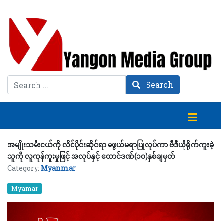
Search
Search
အမျိုးသမီးငယ်ကို လိင်ပိုင်းဆိုင်ရာ မဖွယ်မရာပြုလုပ်ကာ ဗီဒီယိုရိုက်ကူးခဲ့
သူကို လူကုန်ကူးမှုဖြင့် အလုပ်နှင့် ထောင်ဒဏ်(၁၀)နှစ်ချမှတ်
Category:
Myanmar
Myamar