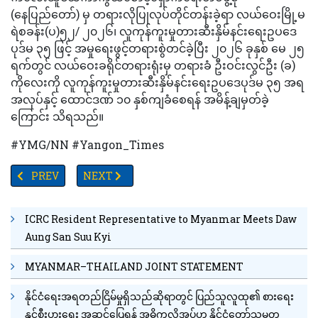
(နေပြည်တော်) မှ တရားလိုပြုလုပ်တိုင်တန်းခဲ့ရာ လယ်ဝေးမြို့မ
ရဲစခန်း(ပ)၅၂/ ၂၀၂၆၊ လူကုန်ကူးမှုတားဆီးနှိမ်နင်းရေးဥပဒေ
ပုဒ်မ ၃၅ ဖြင့် အမှုရေးဖွင့်တရားစွဲတင်ခဲ့ပြီး ၂၀၂၆ ခုနှစ် မေ ၂၅
ရက်တွင် လယ်ဝေးခရိုင်တရားရုံးမှ တရားခံ ဦးဝင်းလွင်ဦး (ခ)
ကိုလေးကို လူကုန်ကူးမှုတားဆီးနှိမ်နင်းရေးဥပဒေပုဒ်မ ၃၅ အရ
အလုပ်နှင့် ထောင်ဒဏ် ၁၀ နှစ်ကျခံစေရန် အမိန့်ချမှတ်ခဲ့
ကြောင်း သိရသည်။
#YMG/NN #Yangon_Times
PREVIOUS ARTICLE: TV YANGON TIMES ရဲ့ နေ့စဉ်သတင်းအစီအစဉ်(
NEXT ARTICLE: TV YANGON TIMES ရဲ့ နေ့စဉ်သတင်း
PREV
NEXT
ICRC Resident Representative to Myanmar Meets Daw
Aung San Suu Kyi
MYANMAR–THAILAND JOINT STATEMENT
နိုင်ငံရေးအရတည်ငြိမ်မှုရှိသည်ဆိုရာတွင် ပြည်သူလူထု၏ စားရေး
နှင့်စီးပွားရေး အဆင်ပြေရန် အဓိကလိုအပ်ဟု နိုင်ငံတော်သမ္မတ