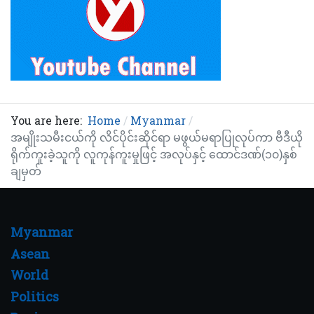
You are here:
Home
Myanmar
အမျိုးသမီးငယ်ကို လိင်ပိုင်းဆိုင်ရာ မဖွယ်မရာပြုလုပ်ကာ ဗီဒီယို
ရိုက်ကူးခဲ့သူကို လူကုန်ကူးမှုဖြင့် အလုပ်နှင့် ထောင်ဒဏ်(၁၀)နှစ်
ချမှတ်
Myanmar
Asean
World
Politics