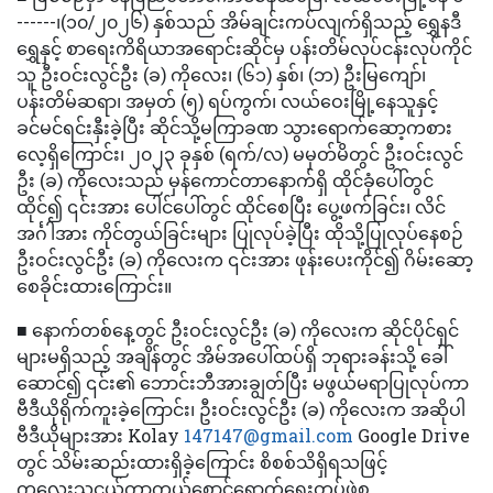
------၊(၁၀/၂၀၂၆) နှစ်သည် အိမ်ချင်းကပ်လျက်ရှိသည့် ရွှေနဒီ
ရွှေနှင့် စာရေးကိရိယာအရောင်းဆိုင်မှ ပန်းတိမ်လုပ်ငန်းလုပ်ကိုင်
သူ ဦးဝင်းလွင်ဦး (ခ) ကိုလေး၊ (၆၁) နှစ်၊ (ဘ) ဦးမြကျော်၊
ပန်းတိမ်ဆရာ၊ အမှတ် (၅) ရပ်ကွက်၊ လယ်ဝေးမြို့နေသူနှင့်
ခင်မင်ရင်းနှီးခဲ့ပြီး ဆိုင်သို့မကြာခဏ သွားရောက်ဆော့ကစား
လေ့ရှိကြောင်း၊ ၂၀၂၃ ခုနှစ် (ရက်/လ) မမှတ်မိတွင် ဦးဝင်းလွင်
ဦး (ခ) ကိုလေးသည် မှန်ကောင်တာနောက်ရှိ ထိုင်ခုံပေါ်တွင်
ထိုင်၍ ၎င်းအား ပေါင်ပေါ်တွင် ထိုင်စေပြီး ပွေ့ဖက်ခြင်း၊ လိင်
အင်္ဂါအား ကိုင်တွယ်ခြင်းများ ပြုလုပ်ခဲ့ပြီး ထိုသို့ပြုလုပ်နေစဉ်
ဦးဝင်းလွင်ဦး (ခ) ကိုလေးက ၎င်းအား ဖုန်းပေးကိုင်၍ ဂိမ်းဆော့
စေခိုင်းထားကြောင်း။
■ နောက်တစ်နေ့တွင် ဦးဝင်းလွင်ဦး (ခ) ကိုလေးက ဆိုင်ပိုင်ရှင်
များမရှိသည့် အချိန်တွင် အိမ်အပေါ်ထပ်ရှိ ဘုရားခန်းသို့ ခေါ်
ဆောင်၍ ၎င်း၏ ဘောင်းဘီအားချွတ်ပြီး မဖွယ်မရာပြုလုပ်ကာ
ဗီဒီယိုရိုက်ကူးခဲ့ကြောင်း၊ ဦးဝင်းလွင်ဦး (ခ) ကိုလေးက အဆိုပါ
ဗီဒီယိုများအား Kolay
147147@gmail.com
Google Drive
တွင် သိမ်းဆည်းထားရှိခဲ့ကြောင်း စိစစ်သိရှိရသဖြင့်
ကလေးသူငယ်ကာကွယ်စောင့်ရှောက်ရေးတပ်ဖွဲ့စု