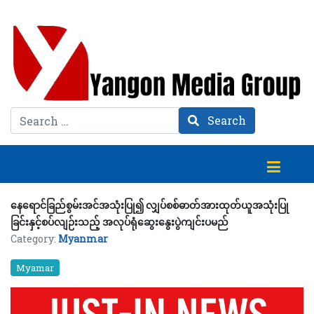
Search
Search
နေရောင်ခြည်စွမ်းအင်အသုံးပြု၍ လျှပ်စစ်ဓာတ်အားထုတ်ယူအသုံးပြု
ခြင်းနှင့်စပ်လျဉ်းသည့် အလုပ်ရုံဆွေးနွေးပွဲကျင်းပမည်
Category:
Myanmar
Myamar