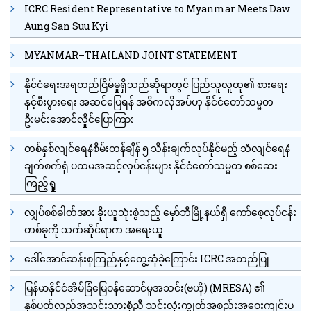
ICRC Resident Representative to Myanmar Meets Daw
Aung San Suu Kyi
MYANMAR–THAILAND JOINT STATEMENT
နိုင်ငံရေးအရတည်ငြိမ်မှုရှိသည်ဆိုရာတွင် ပြည်သူလူထု၏ စားရေး
နှင့်စီးပွားရေး အဆင်ပြေရန် အဓိကလိုအပ်ဟု နိုင်ငံတော်သမ္မတ
ဦးမင်းအောင်လှိုင်ပြောကြား
တစ်နှစ်လျင်ရေနံစိမ်းတန်ချိန် ၅ သိန်းချက်လုပ်နိုင်မည့် သံလျင်ရေနံ
ချက်စက်ရုံ ပထမအဆင့်လုပ်ငန်းများ နိုင်ငံတော်သမ္မတ စစ်ဆေး
ကြည့်ရှု
လျှပ်စစ်ဓါတ်အား ခိုးယူသုံးစွဲသည့် မှော်ဘီမြို့နယ်ရှိ ကော်စေ့လုပ်ငန်း
တစ်ခုကို သက်ဆိုင်ရာက အရေးယူ
ဒေါ်အောင်ဆန်းစုကြည်နှင့်တွေ့ဆုံခဲ့ကြောင်း ICRC အတည်ပြု
မြန်မာနိုင်ငံအိမ်ခြံမြေဝန်ဆောင်မှုအသင်း(ဗဟို) (MRESA) ၏
နှစ်ပတ်လည်အသင်းသားစုံညီ သင်းလုံးကျွတ်အစည်းအဝေးကျင်းပ