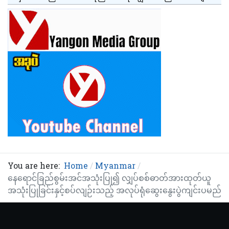
You are here:
Home
Myanmar
နေရောင်ခြည်စွမ်းအင်အသုံးပြု၍ လျှပ်စစ်ဓာတ်အားထုတ်ယူ
အသုံးပြုခြင်းနှင့်စပ်လျဉ်းသည့် အလုပ်ရုံဆွေးနွေးပွဲကျင်းပမည်