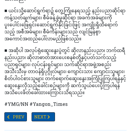
■ ယင်းသို့ဆောင်ရွက်ရာ၌ တွေ့ကြုံနေရသည့် နည်းပညာဆိုင်ရာ
ကန့်သတ်ချက်များ၊ စီမံခန့်ခွဲမှုဆိုင်ရာ အခက်အခဲများကို
ပူးပေါင်းဖြေရှင်းဆောင်ရွက်နိုင်ခြင်းဖြင့် အကျိုးရှိထိရောက်
သည့် အစီအမံများ၊ စီမံကိန်းများသည် လျင်မြန်စွာ
အကောင်အထည်ပေါ်လာမည်ဖြစ်သည်။
■ အဆိုပါ အလုပ်ရုံဆွေးနွေးပွဲတွင် ဆိုလာနည်းပညာ၊ ဘက်ထရီ
နည်းပညာ၊ ဆိုလာဓာတ်အားပေးစနစ်တို့နှင့်ပတ်သက်သည့်
ပညာရှင်များ၊ လုပ်ငန်းရှင်များ၊ သက်ဆိုင်ရာအဖွဲ့အစည်း
အသီးသီးမှ တာဝန်ရှိပုဂ္ဂိုလ်များ၊ ကျောင်းသား ကျောင်းသူများ၊
စိတ်ပါဝင်စားသူများ တက်ရောက်ဆွေးနွေးအကြံပြုကြပါရန်နှင့်
ဆွေးနွေးလိုသည့်ခေါင်းစဉ်များကို ဆက်သွယ်ပေးပို့ကြပါရန်
အသိပေးဖိတ်ခေါ်ထားကြောင်းသိရသည်။
#YMG/NN #Yangon_Times
PREVIOUS ARTICLE: သီလဝါဆိပ်ကမ်းဒေသအကွက်အမှတ် (၂၉) ရှိ ခေတ်မီသ
NEXT ARTICLE: စစ်ကိုင်းနှင့်မန္တလေးရှိ ငလျင်ဒဏ်သ
PREV
NEXT