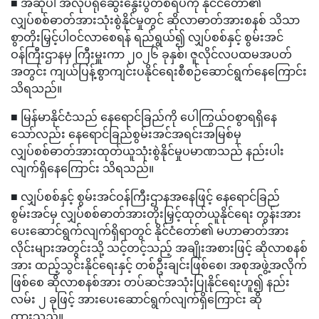
■ အဆိုပါ အလုပ်ရုံဆွေးနွေးပွဲတစ်ရပ်ကို နိုင်ငံတော်၏
လျှပ်စစ်ဓာတ်အားသုံးစွဲနိုင်မှုတွင် ဆိုလာဓာတ်အားစနစ် သိသာ
စွာတိုးမြှင့်ပါဝင်လာစေရန် ရည်ရွယ်၍ လျှပ်စစ်နှင့် စွမ်းအင်
ဝန်ကြီးဌာနမှ ကြီးမှူးကာ ၂၀၂၆ ခုနှစ်၊ ဇူလိုင်လပထမအပတ်
အတွင်း ကျယ်ပြန့်စွာကျင်းပနိုင်ရေးစီစဉ်ဆောင်ရွက်နေကြောင်း
သိရသည်။
■ မြန်မာနိုင်ငံသည် နေရောင်ခြည်ကို ပေါကြွယ်ဝစွာရရှိနေ
သော်လည်း နေရောင်ခြည်စွမ်းအင်အရင်းအမြစ်မှ
လျှပ်စစ်ဓာတ်အားထုတ်ယူသုံးစွဲနိုင်မှုပမာဏသည် နည်းပါး
လျက်ရှိနေကြောင်း သိရသည်။
■ လျှပ်စစ်နှင့် စွမ်းအင်ဝန်ကြီးဌာနအနေဖြင့် နေရောင်ခြည်
စွမ်းအင်မှ လျှပ်စစ်ဓာတ်အားတိုးမြှင့်ထုတ်ယူနိုင်ရေး တွန်းအား
ပေးဆောင်ရွက်လျက်ရှိရာတွင် နိုင်ငံတော်၏ မဟာဓာတ်အား
လိုင်းများအတွင်းသို့ သင့်တင့်သည့် အချိုးအစားဖြင့် ဆိုလာစနစ်
အား ထည့်သွင်းနိုင်ရေးနှင့် တစ်ဦးချင်းဖြစ်စေ၊ အစုအဖွဲ့အလိုက်
ဖြစ်စေ ဆိုလာစနစ်အား တပ်ဆင်အသုံးပြုနိုင်ရေးဟူ၍ နည်း
လမ်း ၂ ခုဖြင့် အားပေးဆောင်ရွက်လျက်ရှိကြောင်း ဆို
ထားသည်။