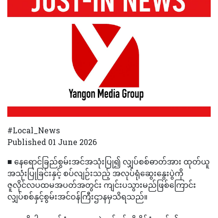
#Local_News
Published 01 June 2026
■ နေရောင်ခြည်စွမ်းအင်အသုံးပြု၍ လျှပ်စစ်ဓာတ်အား ထုတ်ယူ
အသုံးပြုခြင်းနှင့် စပ်လျဉ်းသည့် အလုပ်ရုံဆွေးနွေးပွဲကို
ဇူလိုင်လပထမအပတ်အတွင်း ကျင်းပသွားမည်ဖြစ်ကြောင်း
လျှပ်စစ်နှင့်စွမ်းအင်ဝန်ကြီးဌာနမှသိရသည်။