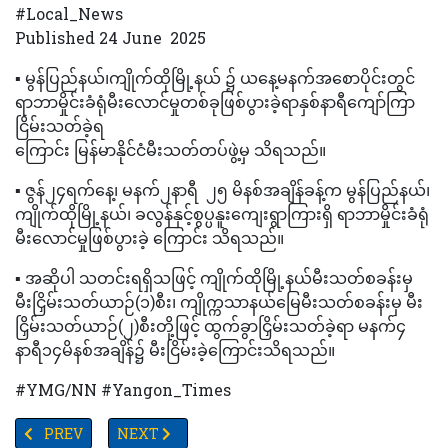
#Local_News
Published 24 June 2025
▪️ မွန်ပြည်နယ်၊ကျိုက်ထိုမြို့နယ် ၌ ယနေ့မနက်အစောပိုင်းတွင်
ရာဘာမှိုင်းခံရုံမီးလောင်မှုတစ်ခုဖြစ်ပွားခဲ့ရာနှစ်နာရီကျော်ကြာ
ငြိမ်းသတ်ခဲ့ရ
ကြောင်း မြန်မာနိုင်ငံမီးသတ်တပ်ဖွဲ့မှ သိရသည်။
▪️ ဇွန်၂၄ရက်နေ့၊ မနက်၂နာရီ ၂၅ မိနစ်အချိန်ခန့်က မွန်ပြည်နယ်၊
ကျိုက်ထိုမြို့နယ်၊ ခလွန်နှင့်စွပ္ပနူးကျေးရွာကြားရှိ ရာဘာမှိုင်းခံရုံ
မီးလောင်မှုဖြစ်ပွားခဲ့ ကြောင်း သိရသည်။
▪️ အဆိုပါ သတင်းရရှိသဖြင့် ကျိုက်ထိုမြို့နယ်မီးသတ်စခန်းမှ
မီးငြှိမ်းသတ်ယာဉ်(၁)စီး၊ ကျိုက္ကသာနယ်မြေမီးသတ်စခန်းမှ မီး
ငြှိမ်းသတ်ယာဉ်(၂)စီးတို့ဖြင့် ထွက်ခွာငြှိမ်းသတ်ခဲ့ရာ မနက်၄
နာရီ၁၄မိနစ်အချိန်၌ မီးငြိမ်းခဲ့‌ကြောင်းသိရသည်။
#YMG/NN #Yangon_Times
PREVIOUS ARTICLE: ငလျင်လှုပ်ပြီး သုံးလနီးပါးအကြာအထိ ‌ေ-သဆုံးရု
NEXT ARTICLE: TV YANGON TIMES ရဲ့ နေ့စဉ်သတင်း
PREV
NEXT