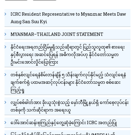
ICRC Resident Representative to Myanmar Meets Daw
Aung San Suu Kyi
MYANMAR–THAILAND JOINT STATEMENT
နိုင်ငံရေးအရတည်ငြိမ်မှုရှိသည်ဆိုရာတွင် ပြည်သူလူထု၏ စားရေး
နှင့်စီးပွားရေး အဆင်ပြေရန် အဓိကလိုအပ်ဟု နိုင်ငံတော်သမ္မတ
ဦးမင်းအောင်လှိုင်ပြောကြား
တစ်နှစ်လျင်ရေနံစိမ်းတန်ချိန် ၅ သိန်းချက်လုပ်နိုင်မည့် သံလျင်ရေနံ
ချက်စက်ရုံ ပထမအဆင့်လုပ်ငန်းများ နိုင်ငံတော်သမ္မတ စစ်ဆေး
ကြည့်ရှု
လျှပ်စစ်ဓါတ်အား ခိုးယူသုံးစွဲသည့် မှော်ဘီမြို့နယ်ရှိ ကော်စေ့လုပ်ငန်း
တစ်ခုကို သက်ဆိုင်ရာက အရေးယူ
ဒေါ်အောင်ဆန်းစုကြည်နှင့်တွေ့ဆုံခဲ့ကြောင်း ICRC အတည်ပြု