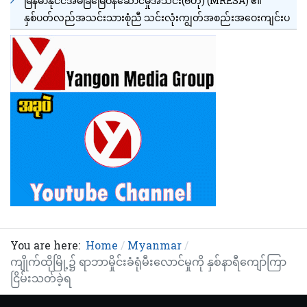
မြန်မာနိုင်ငံအိမ်ခြံမြေဝန်ဆောင်မှုအသင်း(ဗဟို) (MRESA) ၏
နှစ်ပတ်လည်အသင်းသားစုံညီ သင်းလုံးကျွတ်အစည်းအဝေးကျင်းပ
You are here:
Home
Myanmar
ကျိုက်ထိုမြို့၌ ရာဘာမှိုင်းခံရုံမီးလောင်မှုကို နှစ်နာရီကျော်ကြာ
ငြိမ်းသတ်ခဲ့ရ