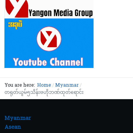
You are here:
Home
Myanmar
တရုတ်ယွမ်၅သိန်းဗဟိုဘဏ်ထုတ်ရောင်း
Myanmar
Asean