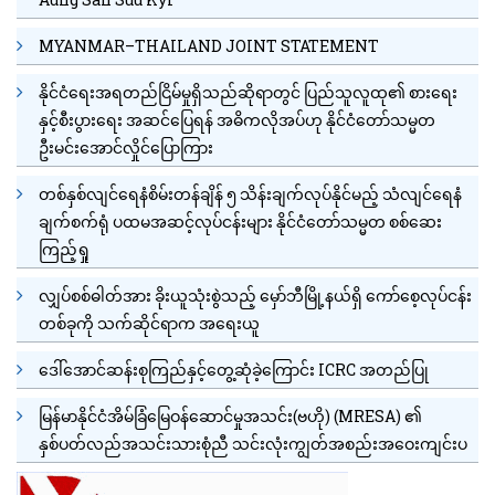
MYANMAR–THAILAND JOINT STATEMENT
နိုင်ငံရေးအရတည်ငြိမ်မှုရှိသည်ဆိုရာတွင် ပြည်သူလူထု၏ စားရေး
နှင့်စီးပွားရေး အဆင်ပြေရန် အဓိကလိုအပ်ဟု နိုင်ငံတော်သမ္မတ
ဦးမင်းအောင်လှိုင်ပြောကြား
တစ်နှစ်လျင်ရေနံစိမ်းတန်ချိန် ၅ သိန်းချက်လုပ်နိုင်မည့် သံလျင်ရေနံ
ချက်စက်ရုံ ပထမအဆင့်လုပ်ငန်းများ နိုင်ငံတော်သမ္မတ စစ်ဆေး
ကြည့်ရှု
လျှပ်စစ်ဓါတ်အား ခိုးယူသုံးစွဲသည့် မှော်ဘီမြို့နယ်ရှိ ကော်စေ့လုပ်ငန်း
တစ်ခုကို သက်ဆိုင်ရာက အရေးယူ
ဒေါ်အောင်ဆန်းစုကြည်နှင့်တွေ့ဆုံခဲ့ကြောင်း ICRC အတည်ပြု
မြန်မာနိုင်ငံအိမ်ခြံမြေဝန်ဆောင်မှုအသင်း(ဗဟို) (MRESA) ၏
နှစ်ပတ်လည်အသင်းသားစုံညီ သင်းလုံးကျွတ်အစည်းအဝေးကျင်းပ