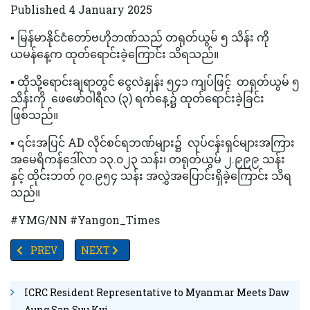
Published 4 January 2025
▪️ မြန်မာနိုင်ငံတော်ဗဟိုဘဏ်သည် တရုတ်ယွမ် ၅ သိန်း ကို
ယမန်နေ့က ထုတ်ရောင်းခဲ့ကြောင်း သိရသည်။
▪️ ထိုသို့ရောင်းချရာတွင် ငွေလဲနှုန်း ၅၄၁ ကျပ်ဖြင့် တရုတ်ယွမ် ၅
သိန်းကို ဖေဖော်ဝါရီလ (၃) ရက်နေ့၌ ထုတ်ရောင်းခဲ့ခြင်း
ဖြစ်သည်။
▪️ ၎င်းအပြင် AD လိုင်စင်ရဘဏ်များ၌ လုပ်ငန်းရှင်များအကြား
အမေရိကန်ဒေါ်လာ ၁၃.၀၂၃ သန်း၊ တရုတ်ယွမ် ၂.၉၉၉ သန်း
နှင့် ထိုင်းဘတ် ၇၀.၉၅၄ သန်း အလွှဲအပြောင်းရှိခဲ့ကြောင်း သိရ
သည်။
#YMG/NN #Yangon_Times
PREVIOUS ARTICLE: ထားဝယ်တွင်ဆီပိဿာချိန်၆၀၀၀ခန့်ကိုသတ်မှတ်ရည
NEXT ARTICLE: ဂျပန်ပညာရေးပြပွဲရန်ကုန်၌ ကျင်းပမ
PREV
NEXT
ICRC Resident Representative to Myanmar Meets Daw
Aung San Suu Kyi