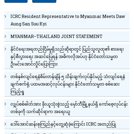
ICRC Resident Representative to Myanmar Meets Daw
Aung San Suu Kyi
MYANMAR–THAILAND JOINT STATEMENT
နိုင်ငံရေးအရတည်ငြိမ်မှုရှိသည်ဆိုရာတွင် ပြည်သူလူထု၏ စားရေး
နှင့်စီးပွားရေး အဆင်ပြေရန် အဓိကလိုအပ်ဟု နိုင်ငံတော်သမ္မတ
ဦးမင်းအောင်လှိုင်ပြောကြား
တစ်နှစ်လျင်ရေနံစိမ်းတန်ချိန် ၅ သိန်းချက်လုပ်နိုင်မည့် သံလျင်ရေနံ
ချက်စက်ရုံ ပထမအဆင့်လုပ်ငန်းများ နိုင်ငံတော်သမ္မတ စစ်ဆေး
ကြည့်ရှု
လျှပ်စစ်ဓါတ်အား ခိုးယူသုံးစွဲသည့် မှော်ဘီမြို့နယ်ရှိ ကော်စေ့လုပ်ငန်း
တစ်ခုကို သက်ဆိုင်ရာက အရေးယူ
ဒေါ်အောင်ဆန်းစုကြည်နှင့်တွေ့ဆုံခဲ့ကြောင်း ICRC အတည်ပြု