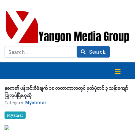
Search
Search
နစက၏ ပန်းခင်းစီမံချက် ၁၈ လတာကာလတွင် မှတ်ပုံတင် ၃ သန်းကျော်
ပြုလုပ်ပြီးဟုဆို
Category:
Myanmar
Myamar