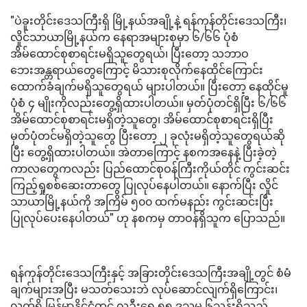
"ပဲခူးတိုင်းဒေသကြီးရှိ မြို့နယ်အချို့နဲ့ ရန်ကုန်တိုင်းဒေသကြီး၊
လှိုင်သာယာမြို့နယ်က နေရာအများစုမှာ ၆/၆၆ ပုံစံ
အိမ်ထောင်စုစာရင်းမရှိသူတွေရယ်၊ ပြီးတော့ သဘာဝ
ဘေးအန္တရာယ်တွေကြောင့် မိသားစုလိုက်နေထိုင်ကြောင်း
ထောက်ခံချက်မရှိသူတွေရယ် များပါတယ်။ ပြီးတော့ နေထိုင်မှု
ပုံစံ ၄ မျိုးကိုလည်းတွေ့ရှိထားပါတယ်။ မှတ်ပုံတင်ရှိပြီး ၆/၆၆
အိမ်ထောင်စုစာရင်းမရှိတဲ့သူတွေ၊ အိမ်ထောင်စုစာရင်းရှိပြီး
မှတ်ပုံတင်မရှိတဲ့သူတွေ ပြီးတော့ ၂ ခုလုံးမရှိတဲ့သူတွေရယ်ဆို
ပြီး တွေ့ရှိထားပါတယ်။ အဲတာကြောင့် နစကအနေနဲ့ ပြီးခဲ့တဲ့
ကာလတွေကလည်း ပြည်ထောင်စုဝန်ကြီးကိုယ်တိုင် ကွင်းဆင်း
ကြည့်ရှုစစ်ဆေးတာတွေ ပြုလုပ်နေပါတယ်။ နောက်ပြီး လှိုင်
သာယာမြို့နယ်ကို အကြိမ် ၅၀၀ ထက်မနည်း ကွင်းဆင်းပြီး
ပြုလုပ်ပေးနေပါတယ်" ဟု နစကမှ တာဝန်ရှိသူက ပြောသည်။
ရန်ကုန်တိုင်းဒေသကြီးနှင့် အခြားတိုင်းဒေသကြီးအချို့တွင် စံမံ
ချက်များအပြီး မသတ်သေးဘဲ လုပ်ဆောင်လျက်ရှိကြောင်း၊
လက်ရှိ မြန်မာနိုင်ငံတွင် လူဦးရေ ၅၅ ဒသမ ၆သန်းရှိသည့်