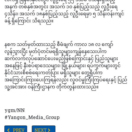
အနက် တစ်နှစ်အတွင်း အသက် ၁၀ နှစ်ပြည့်သည့် လူဦးရေ
၄သိန်း၊ အသက် ၁၈နှစ်ပြည့်သည့် လူဦးရေမှာ ၅ သိန်းဝန်းကျင်
ခန့် ရှိကြောင်း သိရသည်။
နစက သတ်မှတ်ထားသည့် စီမံချက် ကာလ ၁၈ လ ကျော်
လွန်သွားပြီး မှတ်ပုံတင်မရရှိသူများကျန်နေသေးပါက
ဆက်လက်လုပ်ဆောင်ပေးမည်ဖြစ်ကြောင်းနှင့် ပြည်သူများ
အနေဖြင့် နီးစပ်ရာဒေသများ၊ မြို့နယ်များ၊ ရပ်ကွက်များတွင်
နိုင်ငံသားစိစစ်ရေးကတ်ပြား မရှိသူများ တွေ့ရှိပါက
အကြောင်းကြားပေးကြရန်လည်း လူဝင်မှုကြီးကြပ်ရေးနှင့် ပြည်
သူ့အင်အား ဝန်ကြီးဌာနက တိုက်တွန်းထားသည်။
ygm/NN
#Yangon_Media_Group
PREVIOUS ARTICLE: မြန်မာ-ဘင်္ဂလားဒေ့ရှ် တရားမဝင်နယ်စပ်ဖြတ်ကျော်
NEXT ARTICLE: တောင်အာဖရိကနှင့်မြန်မာနိုင်ငံတို့ကြား န
PREV
NEXT