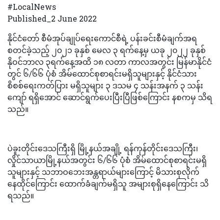
#LocalNews
Published_2 June 2022
နိုင်ငံတော် စီမံအုပ်ချုပ်ရေးကောင်စီရဲ့ ပန်းခင်းစီမံချက်အရ
စတင်ခဲ့သည့် ၂၀၂၁ ခုနှစ် မေလ ၃ ရက်နေ့မှ ယခု ၂၀၂၂ ခုနှစ်
နိုဝင်ဘာလ ၃ရက်နေ့အထိ ၁၈ လတာ ကာလအတွင်း မြန်မာနိုင်ငံ
တွင် ၆/၆၆ ပုံစံ အိမ်ထောင်စုစာရင်းမရှိသူများနှင့် နိုင်ငံသား
စိစစ်ရေးကတ်ပြား မရှိသူများ ၃ ဒသမ ၄ သန်းအနက် ၃ သန်း
ကျော် ရရှိအောင် ဆောင်ရွက်ပေးပြီးပြီဖြစ်ကြောင်း နစကမှ သိရ
သည်။
ပဲခူးတိုင်းဒေသကြီးရှိ မြို့နယ်အချို့ ရန်ကုန်တိုင်းဒေသကြီး၊
လှိုင်သာယာမြို့နယ်အတွင်း ၆/၆၆ ပုံစံ အိမ်ထောင်စုစာရင်းမရှိ
သူများနှင့် သဘာဝဘေးအန္တရာယ်များကြောင့် မိသားစုလိုက်
နေထိုင်ကြောင်း ထောက်ခံချက်မရှိသူ အများစုရှိနေကြောင်း သိ
ရသည်။