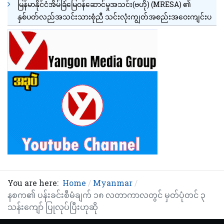
မြန်မာနိုင်ငံအိမ်ခြံမြေဝန်ဆောင်မှုအသင်း(ဗဟို) (MRESA) ၏
နှစ်ပတ်လည်အသင်းသားစုံညီ သင်းလုံးကျွတ်အစည်းအဝေးကျင်းပ
You are here:
Home
Myanmar
နစက၏ ပန်းခင်းစီမံချက် ၁၈ လတာကာလတွင် မှတ်ပုံတင် ၃
သန်းကျော် ပြုလုပ်ပြီးဟုဆို