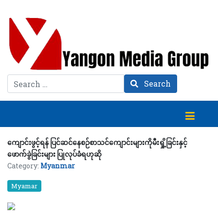
Search
Search
ကျောင်းဖွင့်ရန် ပြင်ဆင်နေစဉ်စာသင်ကျောင်းများကိုမီးရှို့ခြင်းနှင့်
ဖောက်ခွဲခြင်းများ ပြုလုပ်ခံရဟုဆို
Category:
Myanmar
Myamar