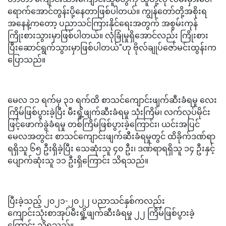
ရောက်အောင်တွန်းပို့နေတာဖြစ်ပါတယ်။ ကျွန်တော်တို့အစိုးရ
အနေနဲ့ကတော့ ပညာသင်ကြားနိုင်ရေးအတွက် အစွမ်းကုန်
ကြိုးစားသွားမှာဖြစ်ပါတယ်။ လုံခြုံမှုရှိအောင်လည်း ကြိုးစား
ပြီးဆောင်ရွက်သွားမှာဖြစ်ပါတယ်"ဟု ဗိုလ်ချုပ်ဇော်မင်းထွန်းက
ပြောသည်။
မေလ ၁၁ ရက်မှ ၃၁ ရက်ထိ စာသင်ကျောင်းဖျက်ဆီးခံရမှု လေး
ကြိမ်ဖြစ်ပွားခဲ့ပြီး မီးရှို့ဖျက်ဆီးခံရမှု သုံးကြိမ်၊ လက်လုပ်မိုင်း
ဖြင့်ဖောက်ခွဲခံရမှု တစ်ကြိမ်ဖြစ်ပွားခဲ့ကြောင်း၊ ယင်းအပြင်
မေလအတွင်း စာသင်ကျောင်းဖျက်ဆီးခံရမှုတွင် ထိခိုက်ဒဏ်ရာ
ရရှိသူ ၆၅ ဦးရှိခဲ့ပြီး သေဆုံးသူ ၄၀ ဦး၊ ဒဏ်ရာရရှိသူ ၁၄ ဦးနှင့်
ပျောက်ဆုံးသူ ၁၁ ဦးရှိကြောင်း သိရသည်။
ပြီးခဲ့သည့် ၂၀၂၁-၂၀၂၂ ပညာသင်နှစ်ကလည်း
ကျောင်းသုံးစာအုပ်မီးရှို့ဖျက်ဆီးခံရမှု ၂၂ ကြိမ်ဖြစ်ပွားခဲ့
ကြောင်း သိရသည်။