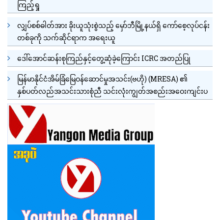
ကြည့်ရှု
လျှပ်စစ်ဓါတ်အား ခိုးယူသုံးစွဲသည့် မှော်ဘီမြို့နယ်ရှိ ကော်စေ့လုပ်ငန်း
တစ်ခုကို သက်ဆိုင်ရာက အရေးယူ
ဒေါ်အောင်ဆန်းစုကြည်နှင့်တွေ့ဆုံခဲ့ကြောင်း ICRC အတည်ပြု
မြန်မာနိုင်ငံအိမ်ခြံမြေဝန်ဆောင်မှုအသင်း(ဗဟို) (MRESA) ၏
နှစ်ပတ်လည်အသင်းသားစုံညီ သင်းလုံးကျွတ်အစည်းအဝေးကျင်းပ