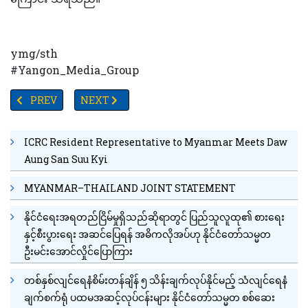
ymg/sth
#Yangon_Media_Group
PREVIOUS ARTICLE: ၂၀၂၀ပြည့်နှစ်ရွေးကောက်ပွဲနှင့်ပတ်သက်၍ အရေ
NEXT ARTICLE: TV YANGON TIMES ရဲ့နေ့စဉ်သတင်းအ
PREV
NEXT
ICRC Resident Representative to Myanmar Meets Daw
Aung San Suu Kyi
MYANMAR–THAILAND JOINT STATEMENT
နိုင်ငံရေးအရတည်ငြိမ်မှုရှိသည်ဆိုရာတွင် ပြည်သူလူထု၏ စားရေး
နှင့်စီးပွားရေး အဆင်ပြေရန် အဓိကလိုအပ်ဟု နိုင်ငံတော်သမ္မတ
ဦးမင်းအောင်လှိုင်ပြောကြား
တစ်နှစ်လျင်ရေနံစိမ်းတန်ချိန် ၅ သိန်းချက်လုပ်နိုင်မည့် သံလျင်ရေနံ
ချက်စက်ရုံ ပထမအဆင့်လုပ်ငန်းများ နိုင်ငံတော်သမ္မတ စစ်ဆေး