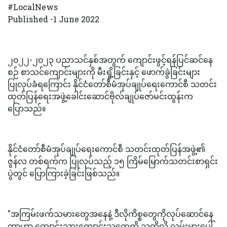
#LocalNews
Published -1 June 2022
၂၀၂၂-၂၀၂၃ ပညာသင်နှစ်အတွက် ကျောင်းဖွင့်ရန်ပြင်ဆင်နေ
စဉ် စာသင်ကျောင်းများကို မီးရှို့ခြင်းနှင့် ဖောက်ခွဲခြင်းများ
ပြုလုပ်ခံရကြောင်း နိုင်ငံတော်စီမံအုပ်ချုပ်ရေးကောင်စီ သတင်း
ထုတ်ပြန်ရေးအဖွဲ့ခေါင်းဆောင်ဗိုလ်ချုပ်ဇော်မင်းထွန်းက
ပြောသည်။
နိုင်ငံတော်စီမံအုပ်ချုပ်ရေးကောင်စီ သတင်းထုတ်ပြန်အဖွဲ့၏
ဇွန်လ တစ်ရက်က ပြုလုပ်သည့် ၁၅ ကြိမ်မြောက်သတင်းစာရှင်း
ပွဲတွင် ပြောကြားခဲ့ခြင်းဖြစ်သည်။
"အကြမ်းဖက်သမားတွေအနေနဲ့ ဒီလိုကိစ္စတွေကိုလုပ်ဆောင်နေ
တာဟာ ကျောင်းသားကျောင်းသူတွေကို သူတို့လို လမ်းမှားပေါ်