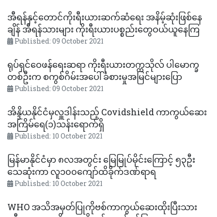
အီရန်နှင့်တောင်ကိုးရီးယားဆက်ဆံရေး အနိမ့်ဆုံးဖြစ်နေ
ချိန် အီရန်သားများ ကိုးရီးယားပစ္စည်းတွေဝယ်ယူနေကြ
Published: 09 October 2021
ရုပ်ရှင်ဝေဖန်ရေးဆရာ ကိုးရီးယားတက္ကသိုလ် ပါမောက္ခ
တစ်ဦးက စကွစ်ဂိမ်းအပေါ်ခံစားမှုအမြင်များပြော
Published: 09 October 2021
အိန္ဒိယနိုင်ငံမှလှူဒါန်းသည့် Covidshield ကာကွယ်ဆေး
အကြိမ်ရေ(၁)သန်းရောက်ရှိ
Published: 10 October 2021
မြန်မာနိုင်ငံမှာ ၈လအတွင်း မြေမြုပ်မိုင်းကြောင့် ၅၃ဦး
သေဆုံးကာ လူ၁၀၀ကျော်ထိခိုက်ဒဏ်ရာရ
Published: 10 October 2021
WHO အသိအမှတ်ပြုကိုဗစ်ကာကွယ်ဆေးထိုးပြီးသား