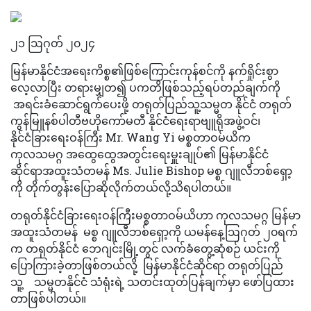
၂၁ ဩဂုတ် ၂၀၂၄
မြန်မာနိုင်ငံအရေးကိစ္စ၏ဖြစ်ကြောင်းကုန်စင်ကို နက်ရှိုင်းစွာ
လေ့လာပြီး တရားမျှတ၍ ပကတိဖြစ်သည့်ရပ်တည်ချက်ကို
အရင်းခံဆောင်ရွက်ပေးဖို့ တရုတ်ပြည်သူ့သမ္မတ နိုင်ငံ တရုတ်
ကွန်မြူနစ်ပါတီဗဟိုကော်မတီ နိုင်ငံရေးရာဗျူရိုအဖွဲ့ဝင်၊
နိုင်ငံခြားရေးဝန်ကြီး Mr. Wang Yi မစ္စတာဝမ်ယိက
ကုလသမဂ္ဂ အထွေထွေအတွင်းရေးမှူးချုပ်၏ မြန်မာနိုင်ငံ
ဆိုင်ရာအထူးသံတမန် Ms. Julie Bishop မစ္စ ဂျူလီဘစ်ရှော့
ကို တိုက်တွန်းပြောဆိုလိုက်တယ်လို့သိရပါတယ်။
တရုတ်နိုင်ငံခြားရေးဝန်ကြီးမစ္စတာဝမ်ယိဟာ ကုလသမဂ္ဂ မြန်မာ
အထူးသံတမန် မစ္စ ဂျူလီဘစ်ရှော့ကို ယမန်နေ့ဩဂုတ် ၂၀ရက်
က တရုတ်နိုင်ငံ ဘေဂျင်းမြို့တွင် လက်ခံတွေ့ဆုံစဉ် ယင်းကို
ပြောကြားခဲ့တာဖြစ်တယ်လို့ မြန်မာနိုင်ငံဆိုင်ရာ တရုတ်ပြည်
သူ့ သမ္မတနိုင်ငံ သံရုံးရဲ့ သတင်းထုတ်ပြန်ချက်မှာ ဖော်ပြထား
တာဖြစ်ပါတယ်။