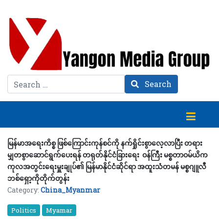
Search
Search
မြန်မာအရေးကိစ္စ ဖြစ်ကြောင်းကုန်စင်ကို နက်ရှိုင်းစွာလေ့လာပြီး တရား
မျှတစွာဆောင်ရွက်ပေးရန် တရုတ်နိုင်ငံခြားရေး ဝန်ကြီး မစ္စတာဝမ်ယိက
ကုလအတွင်းရေးမှူးချုပ်၏ မြန်မာနိုင်ငံဆိုင်ရာ အထူးသံတမန် မစ္စဂျူလီ
ဘစ်ရှော့ကိုတိုက်တွန်း
Category:
China_Myanmar
Politics
Myamar