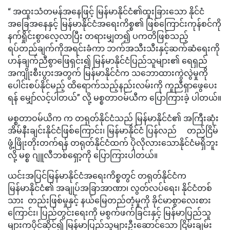
“ အထူးသံတမန်အနေဖြင့် မြန်မာနိုင်ငံ၏ထူးခြားသော နိုင်ငံ
အခြေအနေနှင့် မြန်မာနိုင်ငံအရေးကိစ္စ၏ ဖြစ်ကြောင်းကုန်စင်ကို
နက်ရှိုင်းစွာလေ့လာပြီး တရားမျှတ၍ ပကတိဖြစ်သည့်
ရပ်တည်ချက်ကိုအရင်းခံကာ ဘက်အသီးသီးနှင့်ဆက်ဆံရေးကို
ဟန်ချက်ညီစွာဖြေရှင်း၍ မြန်မာနိုင်ငံပြည်သူများ၏ ရေရှည်
အကျိုးစီးပွားအတွက် မြန်မာနိုင်ငံက သဘောထားကွဲလွဲမှုကို
ပေါင်းစပ်နိုင်မည့် ထိရောက်သည့်နည်းလမ်းကို ကူညီရှာဖွေပေး
ရန် မျှော်လင့်ပါတယ်” လို့ မစ္စတာဝမ်ယီက ပြောကြားခဲ့ ပါတယ်။
မစ္စတာဝမ်ယိက က တရုတ်နိုင်ငံသည် မြန်မာနိုင်ငံ၏ အကြီးဆုံး
အိမ်နီးချင်းနိုင်ငံဖြစ်ကြောင်း၊ မြန်မာနိုင်ငံ ပြန်လည် တည်ငြိမ်
ဖွံ့ဖြိုးတိုးတက်ရန် တရုတ်နိုင်ငံထက် ပိုလိုလားသောနိုင်ငံမရှိဘူး
လို့ မစ္စ ဂျူလီဘစ်ရှော့ကို ပြောကြားပါတယ်။
ယင်းအပြင်မြန်မာနိုင်ငံအရေးကိစ္စတွင် တရုတ်နိုင်ငံက
မြန်မာနိုင်ငံ၏ အချုပ်အခြာအာဏာ၊ လွတ်လပ်ရေး၊ နိုင်ငံတစ်
သား တည်းဖြစ်မှုနှင့် နယ်မြေတည်တံ့မှုကို ခိုင်မာစွာလေးစား
ကြောင်း၊ ပြည်တွင်းရေးကို မစွက်ဖက်ခြင်းနှင့် မြန်မာပြည်သူ
များကပိုင်ဆိုင်၍ မြန်မာပြည်သူများဦးဆောင်သော ငြိမ်းချမ်း