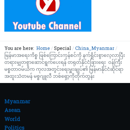
You are here:
Home
Special
China_Myanmar
မြန်မာအရေးကိစ္စ ဖြစ်ကြောင်းကုန်စင်ကို နက်ရှိုင်းစွာလေ့လာပြီး
တရားမျှတစွာဆောင်ရွက်ပေးရန် တရုတ်နိုင်ငံခြားရေး ဝန်ကြီး
မစ္စတာဝမ်ယိက ကုလအတွင်းရေးမှူးချုပ်၏ မြန်မာနိုင်ငံဆိုင်ရာ
အထူးသံတမန် မစ္စဂျူလီ ဘစ်ရှော့ကိုတိုက်တွန်း
Myanmar
Asean
World
Politics