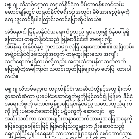
မစ္စ ဂျူလီဘစ်ရှော့က တရုတ်နိုင်ငံက မိမိတာဝန်စတင်ထမ်း
ဆောင်ချိန်တွင် တရုတ်နိုင်ငံခရီးစဉ်အတွင်း မိမိအားဧည့်ခံမှုကို
ကျေးဇူးတင်ရှိပါကြောင်းစတင်ပြောဆိုပါတယ်။
အဲဒီနောက် မြန်မာနိုင်ငံအရေးကိစ္စသည် ရှုပ်ထွေး၍ စိန်ခေါ်မှုရှိ
ကြောင်း၊ တရုတ်နိုင်ငံသည် မြန်မာနိုင်ငံ၏ အရေးကြီး
အိမ်နီးချင်းနိုင်ငံနှင့် ကုလသမဂ္ဂ လုံခြုံရေးကောင်စီ၏ အမြဲတမ်း
အဖွဲ့ဝင်နိုင်ငံဖြစ်သည့်အတွက် တမူထူးခြားသော အကျိုး
သက်ရောက်မှုရှိတယ်လို့လည်း အထူးသံတမန်ကဆက်လက်
ပြောဆိုတဲ့အကြောင်း သတင်းထုတ်ပြန်ချက်မှာ ဖော်ပြ ထားပါ
တယ်။
မစ္စ ဂျုလီဘစ်ရှော့က တရုတ်နိုင်ငံ၊ အာဆီယံတို့နှင့်အတူ နီးကပ်
စွာဆက်ဆံကာ ပူးပေါင်းဆောင်ရွက်မှုကိုမြှင့်တင်၍ မြန်မာ နိုင်ငံ
အရေးကိစ္စကို ကောင်းမွန်စွာဖြေရှင်းနိုင်မည့် သဘောတူညီချက်
ကို ကြိုးပမ်းဖော်ဆောင်ပြီး ပဋိပက္ခကို ဆောလျင် စွာ
အဆုံးသတ်ကာ လူသားချင်းစာနာထောက်ထားမှုအခြေအနေကို
ပြေလျော့စေခြင်းဖြင့် မြန်မာပြည်သူများက ဦးဆောင်သည့်
ရေရှည်ငြိမ်းချမ်းရေးနှင့် သာယာဝပြောရေးကို ဖော်ဆောင်သွား