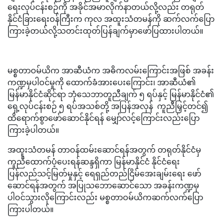
ရေးလုပ်ငန်းစဉ်ကို အခိုင်အမာလိုက်နာတယ်လို့လည်း တရုတ်
နိုင်ငံခြားရေးဝန်ကြီးက ကုလ အထူးသံတမန်ကို ဆက်လက်ပြော
ကြားခဲ့တယ်လို့သတင်းထုတ်ပြန်ချက်မှာဖော်ပြထားပါတယ်။
မစ္စတာဝမ်ယိက အာဆီယံက အဓိကလမ်းကြောင်းအဖြစ် အခန်း
ကဏ္ဍမှပါဝင်မှုကို ထောက်ခံအားပေးကြောင်း၊ အာဆီယံ၏
မြန်မာနိုင်ငံဆိုင်ရာ ဘုံသေဘာတူညီချက် ၅ ရပ်နှင့် မြန်မာနိုင်ငံ၏
ရှေ့လုပ်ငန်းစဉ် ၅ ရပ်အသစ်တို့ အပြန်အလှန် ကူညီမြှင့်တင်၍
ထိရောက်စွာဖော်ဆောင်နိုင်ရန် မျှော်လင့်ကြောင်းလည်းပြော
ကြားခဲ့ပါတယ်။
အထူးသံတမန် တာဝန်ထမ်းဆောင်ရန်အတွက် တရုတ်နိုင်ငံမှ
ကူညီထောက်ပံ့ပေးရန်ဆန္ဒရှိကာ မြန်မာနိုင်ငံ နိုင်ငံရေး
ပြန်လည်သင့်မြတ်မှုနှင့် ရေရှည်တည်ငြိမ်အေးချမ်းရေး ဖော်
ဆောင်ရန်အတွက် အပြုသဘောဆောင်သော အခန်းကဏ္ဍမှ
ပါဝင်သွားလိုကြောင်းလည်း မစ္စတာဝမ်ယိကဆက်လက်ပြော
ကြားပါတယ်။