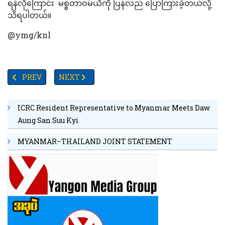
ရန်လိုကြောင်း မစ္စတာဝမ်ယိကို ပြန်လည် ပြောကြားခဲ့တယ်လို့
သိရပါတယ်။
@ymg/knl
PREVIOUS ARTICLE: မြန်မာ့အရေး ကုလ၏အပြုသဘောအခန်းကဏ္ဍက
NEXT ARTICLE: ဖိလစ်ပိုင်ကမ်းခြေစောင့်တပ်ရေယာဉ်က
PREV
NEXT
ICRC Resident Representative to Myanmar Meets Daw
Aung San Suu Kyi
MYANMAR–THAILAND JOINT STATEMENT