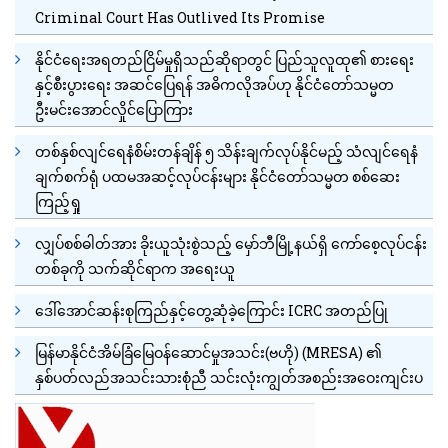
Criminal Court Has Outlived Its Promise
နိုင်ငံရေးအရတည်ငြိမ်မှုရှိသည်ဆိုရာတွင် ပြည်သူလူထု၏ စားရေး
နှင့်စီးပွားရေး အဆင်ပြေရန် အဓိကလိုအပ်ဟု နိုင်ငံတော်သမ္မတ
ဦးမင်းအောင်လှိုင်ပြောကြား
တစ်နှစ်လျင်ရေနံစိမ်းတန်ချိန် ၅ သိန်းချက်လုပ်နိုင်မည့် သံလျင်ရေနံ
ချက်စက်ရုံ ပထမအဆင့်လုပ်ငန်းများ နိုင်ငံတော်သမ္မတ စစ်ဆေး
ကြည့်ရှု
လျှပ်စစ်ဓါတ်အား ခိုးယူသုံးစွဲသည့် မှော်ဘီမြို့နယ်ရှိ ကော်စေ့လုပ်ငန်း
တစ်ခုကို သက်ဆိုင်ရာက အရေးယူ
ဒေါ်အောင်ဆန်းစုကြည်နှင့်တွေ့ဆုံခဲ့ကြောင်း ICRC အတည်ပြု
မြန်မာနိုင်ငံအိမ်ခြံမြေဝန်ဆောင်မှုအသင်း(ဗဟို) (MRESA) ၏
နှစ်ပတ်လည်အသင်းသားစုံညီ သင်းလုံးကျွတ်အစည်းအဝေးကျင်းပ