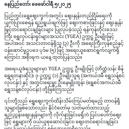
နေပြည်တော်၊ ဖေဖော်ဝါရီ ၅၊၂၀၂၅
ပြည်တွင်းရွှေဈေးကွက်အတွင်း ဈေးနှုန်းတည်ငြိမ်ရေးကို
ပျက်ပြားစေရန် ရည်ရွယ်ချက်ဖြင့် ဈေးကစားခြင်းနှင့် ဈေးနှုန်း
မြှင့်တင်ရောင်းချခြင်းများ ပြုလုပ်ခဲ့သည့် ရန်ကုန်တိုင်းဒေသ
ကြီး ရွှေလုပ်ငန်းရှင်များအသင်း (YGEA) ဥက္ကဋ္ဌ ဦးမျိုးမြင့်
အပါအဝင် အသင်းတာဝန်ရှိသူ (၃) ဦးကို အရေးကြီးကုန်စည်နှင့်
ဝန်ဆောင်မှုဥပဒေ ပုဒ်မ (၅) ဖြင့် အရေးယူဆောင်ရွက်လျက်ရှိ
ကြောင်း အစိုးရက ယနေ့ ထုတ်ပြန်သည်။
အရေးယူခံရသူများမှာ YGEA ဥက္ကဋ္ဌ ဦးမျိုးမြင့် (တိထ္ထံသန်း စိန်
ရွှေရတနာဆိုင်)၊ ဒု-ဥက္ကဋ္ဌ (၁) ဦးမျိုးသူရ (အကယ်ဒမီ ရွှေသန့်စင်
လုပ်ငန်း) နှင့် အတွင်းရေးမှူး ဦးနေမျိုးထွန်း (ရွှေစင်အကယ်ဒမီ
ရွှေသန့်စင်လုပ်ငန်း) တို့ဖြစ်ကြသည်။
၎င်းတို့သည် ရွှေဈေးကွက်ထိန်းသိမ်းကြပ်မတ်ရမည့် တာဝန်ရှိ
သူများဖြစ်သော်လည်း နိုင်ငံတော်မှ သတ်မှတ်ထားသည့်
ရည်ညွှန်းဈေးနှုန်းများကို လိုက်နာခြင်းမရှိဘဲ ပြင်ပပေါက်ဈေး
ဖြင့် ရွှေများကို ဝယ်ယူစုဆောင်းခြင်း၊ ဈေးတင်ရောင်းချခြင်း
များ ပြုလုပ်ခဲ့ကြောင်း စစ်ဆေးတွေ့ရှိရသည်။