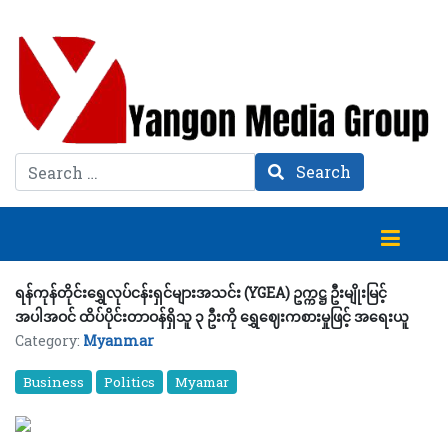
Search
Search
ရန်ကုန်တိုင်းရွှေလုပ်ငန်းရှင်များအသင်း (YGEA) ဥက္ကဋ္ဌ ဦးမျိုးမြင့်
အပါအဝင် ထိပ်ပိုင်းတာဝန်ရှိသူ ၃ ဦးကို ရွှေဈေးကစားမှုဖြင့် အရေးယူ
Category:
Myanmar
Business
Politics
Myamar