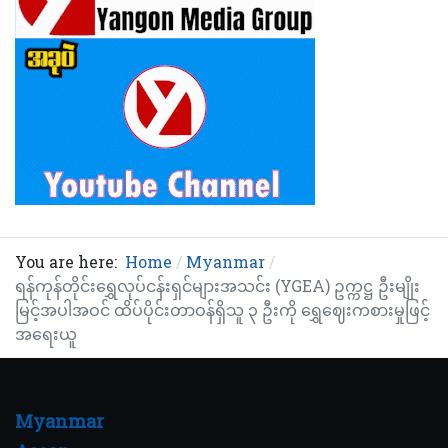
You are here:
Home
Myanmar
ရန်ကုန်တိုင်းရွှေလုပ်ငန်းရှင်များအသင်း (YGEA) ဥက္ကဋ္ဌ ဦးမျိုး
မြင့်အပါအဝင် ထိပ်ပိုင်းတာဝန်ရှိသူ ၃ ဦးကို ရွှေဈေးကစားမှုဖြင့်
အရေးယူ
Myanmar