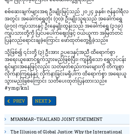
စစ်ဆေးချက်များအရ ဦးမျိုးမြင့်သည် ၂၀၂၄ ခုနှစ်၊ ဇန်နဝါရီလ
အတွင်း အခေါက်ရွှေတုံး (၇၀)၊ ဦးမျိုးသူရသည် အခေါက်ရွှေ
(၉၇၀) ကျပ်သားနှင့် ဦးနေမျိုးထွန်းသည် အခေါက်ရွှေ (၃၁၉)
ကျပ်သားတို့ကို ပြင်ပပေါက်ဈေးဖြင့် ဝယ်ယူကာ အမြတ်တင်
ပြန်လည်ရောင်းချခဲ့ကြောင်း ဖော်ထုတ်တွေ့ရှိခဲ့သည်။
သို့ဖြစ်၍ ၎င်းတို့ (၃) ဦးအား ဥပဒေနှင့်အညီ ထိရောက်စွာ
အရေးယူဆောင်ရွက်သွားမည်ဖြစ်ပြီး၊ ကျန်ရှိသော ရွှေလုပ်ငန်း
ရှင်များအနေဖြင့်လည်း သတ်မှတ်စည်းကမ်းများကို တိကျစွာ
လိုက်နာကြရန်နှင့် လိုက်နာခြင်းမရှိပါက ထိရောက်စွာ အရေးယူ
သွားမည်ဖြစ်ကြောင်း သတိပေးထုတ်ပြန်ထားသည်။
#ymg/knl
PREVIOUS ARTICLE: ပြည်ထောင်စုနေ့နှင့် တရုတ်နှစ်သစ်ကူးရုံးပိ
NEXT ARTICLE: TV YANGON TIMES ရဲ့ နေ့စဉ်သတင်း
PREV
NEXT
MYANMAR–THAILAND JOINT STATEMENT
The Illusion of Global Justice: Why the International