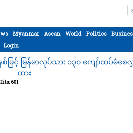
Se
ews
Myanmar
Asean
World
Politics
Busines
Login
 စနစ်ဖြင့် မြန်မာလုပ်သား ၁၃၀ ကျော်ထပ်မံစေလ
ထား
Hits: 601