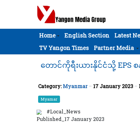
Home
English Section
Latest N
TV Yangon Times
Partner Media
တောင်ကိုရီးယားနိုင်ငံသို့ EPS
Category:
Myanmar
17 January 2023
Myamar
#Local_News
Published_17 January 2023