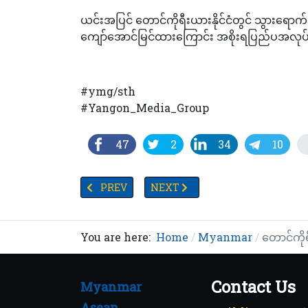
ယင်းအပြင် တောင်ကိုရီးယားနိုင်ငံတွင် သွားရော
ကျော်အောင်မြင်ထားကြောင်း အစိုးရပြည်ပအလုပ
#ymg/sth
#Yangon_Media_Group
47
2
34
10
PREVIOUS ARTICLE: ကန်တော်ကြီးရေပြင်တွင် လူ
NEXT ARTICLE: နာဂဒေသ လဟယ်မြို့ထေရဝ
PREV
NEXT
You are here:
Home
Myanmar
တောင်ကိုရ
Contact Us
Myanmar
Asean