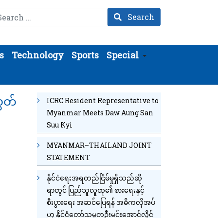
arch
Search
s
Technology
Sports
Special
ွှတ်
ICRC Resident Representative to
Myanmar Meets Daw Aung San
Suu Kyi
MYANMAR–THAILAND JOINT
STATEMENT
နိုင်ငံရေးအရတည်ငြိမ်မှုရှိသည်ဆို
ရာတွင် ပြည်သူလူထု၏ စားရေးနှင့်
စီးပွားရေး အဆင်ပြေရန် အဓိကလိုအပ်
ဟု နိုင်ငံတော်သမ္မတဦးမင်းအောင်လှိုင်