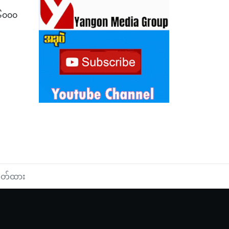
 ၆၀၀၀
ည်းများကို နစက ဥက္ကဌ လှူဒါန်း
ွှတ်ထား