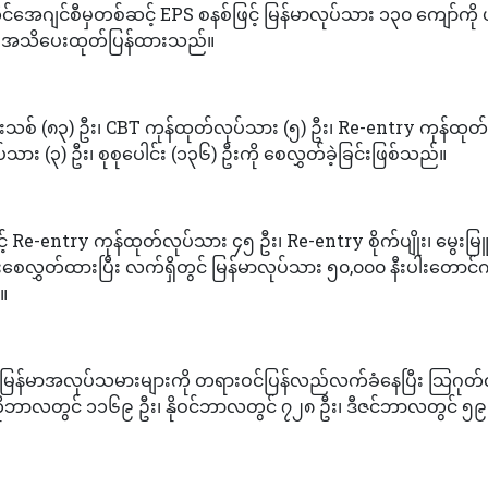
ုင်အေဂျင်စီမှတစ်ဆင့် EPS စနစ်ဖြင့် မြန်မာလုပ်သား ၁၃၀ ကျော်ကို
ုံးမှ အသိပေးထုတ်ပြန်ထားသည်။
သစ် (၈၃) ဦး၊ CBT ကုန်ထုတ်လုပ်သား (၅) ဦး၊ Re-entry ကုန်ထုတ်
်သား (၃) ဦး၊ စုစုပေါင်း (၁၃၆) ဦးကို စေလွှတ်ခဲ့ခြင်းဖြစ်သည်။
 Re-entry ကုန်ထုတ်လုပ်သား ၄၅ ဦး၊ Re-entry စိုက်ပျိုး၊ မွေးမြ
ေလွှတ်ထားပြီး လက်ရှိတွင် မြန်မာလုပ်သား ၅၀,၀၀၀ နီးပါးတောင်ကိ
။
 မြန်မာအလုပ်သမားများကို တရားဝင်ပြန်လည်လက်ခံနေပြီး သြဂုတ
ဘာလတွင် ၁၁၆၉ ဦး၊ နိုဝင်ဘာလတွင် ၇၂၈ ဦး၊ ဒီဇင်ဘာလတွင် ၅၉