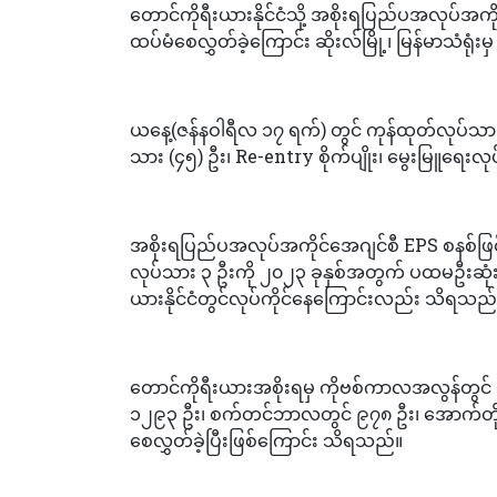
တောင်ကိုရီးယားနိုင်ငံသို့ အစိုးရပြည်ပအလုပ်အကိ
ထပ်မံစေလွှတ်ခဲ့ကြောင်း ဆိုးလ်မြို့၊ မြန်မာသံရ
ယနေ့(ဇန်နဝါရီလ ၁၇ ရက်) တွင် ကုန်ထုတ်လုပ်သား
သား (၄၅) ဦး၊ Re-entry စိုက်ပျိုး၊ မွေးမြူရေးလုပ
အစိုးရပြည်ပအလုပ်အကိုင်အေဂျင်စီ EPS စနစ်ဖြင့်
လုပ်သား ၃ ဦးကို ၂၀၂၃ ခုနှစ်အတွက် ပထမဦးဆုံးစ
ယားနိုင်ငံတွင်လုပ်ကိုင်နေကြောင်းလည်း သိရသည်
တောင်ကိုရီးယားအစိုးရမှ ကိုဗစ်ကာလအလွန်တွင်
၁၂၉၃ ဦး၊ စက်တင်ဘာလတွင် ၉၇၈ ဦး၊ အောက်တို
စေလွှတ်ခဲ့ပြီးဖြစ်ကြောင်း သိရသည်။