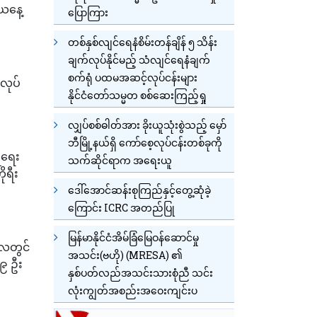
 ယနေ့
ပြောကြား
တစ်နှစ်လျင်ရေနံစိမ်းတန်ချိန် ၅ သိန်း
ချက်လုပ်နိုင်မည့် သံလျင်ရေနံချက်
စက်ရုံ ပထမအဆင့်လုပ်ငန်းများ
လုပ်
နိုင်ငံတော်သမ္မတ စစ်ဆေးကြည့်ရှု
လျှပ်စစ်ဓါတ်အား ခိုးယူသုံးစွဲသည့် မှော်
ဘီမြို့နယ်ရှိ ကော်စေ့လုပ်ငန်းတစ်ခုကို
ူရေး
သက်ဆိုင်ရာက အရေးယူ
ုရီး
ဒေါ်အောင်ဆန်းစုကြည်နှင့်တွေ့ဆုံခဲ့
ကြောင်း ICRC အတည်ပြု
မြန်မာနိုင်ငံအိမ်ခြံမြေဝန်ဆောင်မှု
်လတွင်
အသင်း(ဗဟို) (MRESA) ၏
၉ ဦး
နှစ်ပတ်လည်အသင်းသားစုံညီ သင်း
လုံးကျွတ်အစည်းအဝေးကျင်းပ