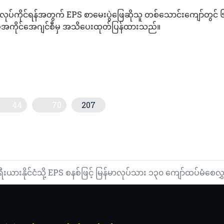
က်လုပ်ကိုင်ရန်အတွက် EPS စာမေးပွဲဖြေဆိုသူ တစ်သောင်းကျော်တွင်
်အကိုင်အေဂျင်စီမှ အသိပေးထုတ်ပြန်ထားသည်။
44
70
207
သေအလောင်းတွေ့
ါဒဗုဒ္ဓသာသနာပြု(ဗဟို)ကျောင်းနှင့် သီလရှင်ကျောင်းတို့တွင် လှူဖွယ်ပစ္စ
ီးယားနိုင်ငံသို့ EPS စနစ်ဖြင့် မြန်မာလုပ်သား ၁၃၀ ကျော်ထပ်မံစေလ