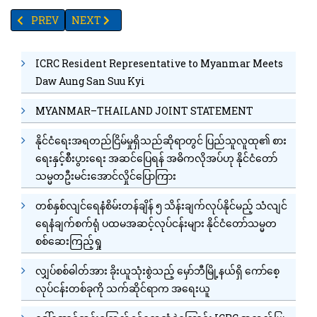
PREVIOUS ARTICLE: ရန်ကုန်အတွက် လိုအပ်တဲ့ LIQUID OXYGEN ဖြည
NEXT ARTICLE: စေတနာ့ဝန်ထမ်းများ ကိုဗစ်ကူးစက်ခံနေရ
PREV
NEXT
ICRC Resident Representative to Myanmar Meets
Daw Aung San Suu Kyi
MYANMAR–THAILAND JOINT STATEMENT
နိုင်ငံရေးအရတည်ငြိမ်မှုရှိသည်ဆိုရာတွင် ပြည်သူလူထု၏ စား
ရေးနှင့်စီးပွားရေး အဆင်ပြေရန် အဓိကလိုအပ်ဟု နိုင်ငံတော်
သမ္မတဦးမင်းအောင်လှိုင်ပြောကြား
တစ်နှစ်လျင်ရေနံစိမ်းတန်ချိန် ၅ သိန်းချက်လုပ်နိုင်မည့် သံလျင်
ရေနံချက်စက်ရုံ ပထမအဆင့်လုပ်ငန်းများ နိုင်ငံတော်သမ္မတ
စစ်ဆေးကြည့်ရှု
လျှပ်စစ်ဓါတ်အား ခိုးယူသုံးစွဲသည့် မှော်ဘီမြို့နယ်ရှိ ကော်စေ့
လုပ်ငန်းတစ်ခုကို သက်ဆိုင်ရာက အရေးယူ