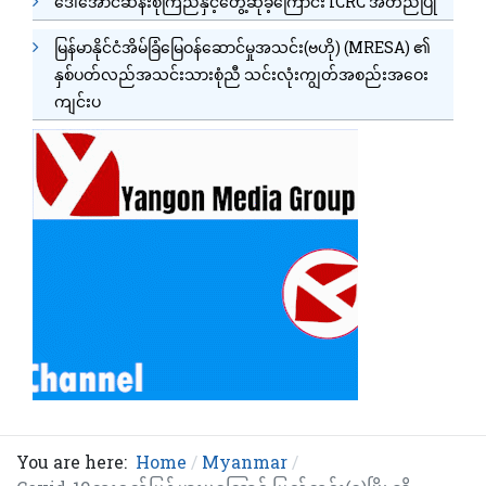
ဒေါ်အောင်ဆန်းစုကြည်နှင့်တွေ့ဆုံခဲ့ကြောင်း ICRC အတည်ပြု
မြန်မာနိုင်ငံအိမ်ခြံမြေဝန်ဆောင်မှုအသင်း(ဗဟို) (MRESA) ၏
နှစ်ပတ်လည်အသင်းသားစုံညီ သင်းလုံးကျွတ်အစည်းအဝေး
ကျင်းပ
You are here:
Home
Myanmar