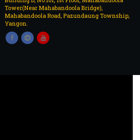
Building D, No.101, 1st Floor, Mahabandoola
Tower(Near Mahabandoola Bridge),
Mahabandoola Road, Pazundaung Township,
Yangon.