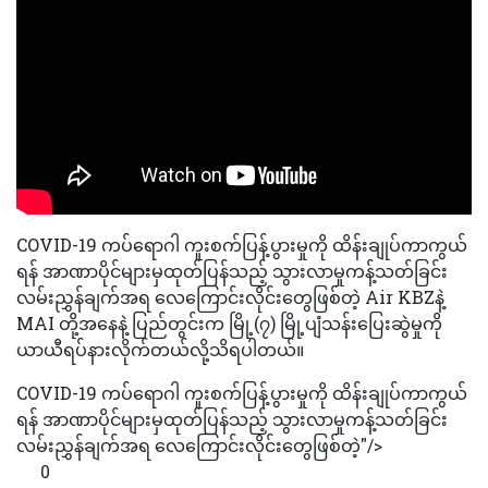
COVID-19 ကပ်ရောဂါ ကူးစက်ပြန့်ပွားမှုကို ထိန်းချုပ်ကာကွယ်
ရန် အာဏာပိုင်များမှထုတ်ပြန်သည့် သွားလာမှုကန့်သတ်ခြင်း
လမ်းညွှန်ချက်အရ လေကြောင်းလိုင်းတွေဖြစ်တဲ့ Air KBZနဲ့
MAI တို့အနေနဲ့ ပြည်တွင်းက မြို့(၇) မြို့ပျံသန်းပြေးဆွဲမှုကို
ယာယီရပ်နားလိုက်တယ်လို့သိရပါတယ်။
COVID-19 ကပ်ရောဂါ ကူးစက်ပြန့်ပွားမှုကို ထိန်းချုပ်ကာကွယ်
ရန် အာဏာပိုင်များမှထုတ်ပြန်သည့် သွားလာမှုကန့်သတ်ခြင်း
လမ်းညွှန်ချက်အရ လေကြောင်းလိုင်းတွေဖြစ်တဲ့"/>
0