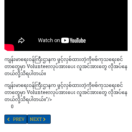
ကျန်းမာရေးဝန်ကြီးဌာနက ဖွင့်လှစ်ထားတဲ့ကိုဗစ်ကုသရေးစင်
တာတွေမှာ Volunteerလုပ်အားပေး လူအင်အားတွေ လိုအပ်နေ
တယ်လို့သိရပါတယ်။
ကျန်းမာရေးဝန်ကြီးဌာနက ဖွင့်လှစ်ထားတဲ့ကိုဗစ်ကုသရေးစင်
တာတွေမှာ Volunteerလုပ်အားပေး လူအင်အားတွေ လိုအပ်နေ
တယ်လို့သိရပါတယ်။"/>
0
PREVIOUS ARTICLE: တယ်လီနော်မြန်မာလုပ်ငန်းကို လက်ဘနွန်ကုမ္ပဏ
NEXT ARTICLE: တရားမဝင်ဆိုင်ကယ်များ လိုင်စင်ပြုလုပ
PREV
NEXT