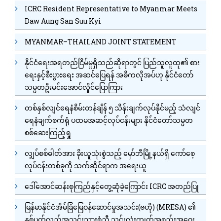
ICRC Resident Representative to Myanmar Meets
Daw Aung San Suu Kyi
MYANMAR–THAILAND JOINT STATEMENT
နိုင်ငံရေးအရတည်ငြိမ်မှုရှိသည်ဆိုရာတွင် ပြည်သူလူထု၏ စား
ရေးနှင့်စီးပွားရေး အဆင်ပြေရန် အဓိကလိုအပ်ဟု နိုင်ငံတော်
သမ္မတဦးမင်းအောင်လှိုင်ပြောကြား
တစ်နှစ်လျင်ရေနံစိမ်းတန်ချိန် ၅ သိန်းချက်လုပ်နိုင်မည့် သံလျင်
ရေနံချက်စက်ရုံ ပထမအဆင့်လုပ်ငန်းများ နိုင်ငံတော်သမ္မတ
စစ်ဆေးကြည့်ရှု
လျှပ်စစ်ဓါတ်အား ခိုးယူသုံးစွဲသည့် မှော်ဘီမြို့နယ်ရှိ ကော်စေ့
လုပ်ငန်းတစ်ခုကို သက်ဆိုင်ရာက အရေးယူ
ဒေါ်အောင်ဆန်းစုကြည်နှင့်တွေ့ဆုံခဲ့ကြောင်း ICRC အတည်ပြု
မြန်မာနိုင်ငံအိမ်ခြံမြေဝန်ဆောင်မှုအသင်း(ဗဟို) (MRESA) ၏
နှစ်ပတ်လည်အသင်းသားစုံညီ သင်းလုံးကျွတ်အစည်းအဝေး