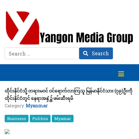
Search
Search
ထိုင်းနိုင်ငံသို့ တရားမဝင် ဝင်ရောက်လာကြသူ မြန်မာနိုင်ငံသား (၇၉)ဦးကို
ထိုင်းနိုင်ငံတွင် နေရာအနှံ့၌ ဖမ်းဆီးရမိ
Category:
Myanmar
Business
Politics
Myamar