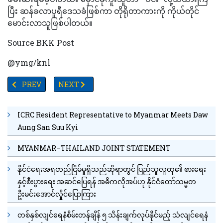
ပြီး ဆန်ခလာပူရီဒေသခံဖြစ်ကာ တိုရိုတာကားကို ကိုယ်တိုင်
မောင်းလာသူဖြစ်ပါတယ်။
Source BKK Post
@ymg/knl
PREVIOUS ARTICLE: လန်ချန်း-မဲခေါင်ပူးပေါင်းဆောင်ရွက်မှု(၈)နှစ်ပြ
NEXT ARTICLE: TV YANGON TIMES ရဲ့ နေ့စဉ်သတင်း
PREV
NEXT
ICRC Resident Representative to Myanmar Meets Daw
Aung San Suu Kyi
MYANMAR–THAILAND JOINT STATEMENT
နိုင်ငံရေးအရတည်ငြိမ်မှုရှိသည်ဆိုရာတွင် ပြည်သူလူထု၏ စားရေး
နှင့်စီးပွားရေး အဆင်ပြေရန် အဓိကလိုအပ်ဟု နိုင်ငံတော်သမ္မတ
ဦးမင်းအောင်လှိုင်ပြောကြား
တစ်နှစ်လျင်ရေနံစိမ်းတန်ချိန် ၅ သိန်းချက်လုပ်နိုင်မည့် သံလျင်ရေနံ