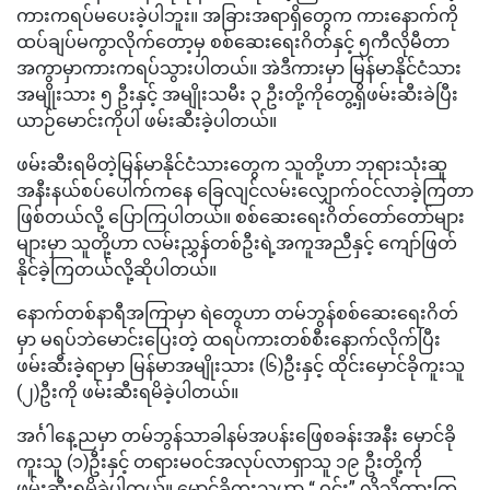
ကားကရပ်မပေးခဲ့ပါဘူး။ အခြားအရာရှိတွေက ကားနောက်ကို
ထပ်ချပ်မကွာလိုက်တော့မှ စစ်ဆေးရေးဂိတ်နှင့် ၅ကီလိုမီတာ
အကွာမှာကားကရပ်သွားပါတယ်။ အဲဒီကားမှာ မြန်မာနိုင်ငံသား
အမျိုးသား ၅ ဦးနှင့် အမျိုးသမီး ၃ ဦးတို့ကိုတွေ့ရှိဖမ်းဆီးခဲပြီး
ယာဉ်မောင်းကိုပါ ဖမ်းဆီးခဲ့ပါတယ်။
ဖမ်းဆီးရမိတဲ့မြန်မာနိုင်ငံသားတွေက သူတို့ဟာ ဘုရားသုံးဆူ
အနီးနယ်စပ်ပေါက်ကနေ ခြေလျင်လမ်းလျှောက်ဝင်လာခဲ့ကြတာ
ဖြစ်တယ်လို့ ပြောကြပါတယ်။ စစ်ဆေးရေးဂိတ်တော်တော်များ
များမှာ သူတို့ဟာ လမ်းညွှန်တစ်ဦးရဲ့အကူအညီနှင့် ကျော်ဖြတ်
နိုင်ခဲ့ကြတယ်လို့ဆိုပါတယ်။
နောက်တစ်နာရီအကြာမှာ ရဲတွေဟာ တမ်ဘွန်စစ်ဆေးရေးဂိတ်
မှာ မရပ်ဘဲမောင်းပြေးတဲ့ ထရပ်ကားတစ်စီးနောက်လိုက်ပြီး
ဖမ်းဆီးခဲ့ရာမှာ မြန်မာအမျိုးသား (၆)ဦးနှင့် ထိုင်းမှောင်ခိုကူးသူ
(၂)ဦးကို ဖမ်းဆီးရမိခဲ့ပါတယ်။
အင်္ဂါနေ့ညမှာ တမ်ဘွန်သာခါနမ်အပန်းဖြေစခန်းအနီး မှောင်ခို
ကူးသူ (၁)ဦးနှင့် တရားမဝင်အလုပ်လာရှာသူ ၁၉ ဦးတို့ကို
ဖမ်းဆီးရမိခဲ့ပါတယ်။ မှောင်ခိုကူးသူဟာ “ ဝင်း” လို့သိထားကြ