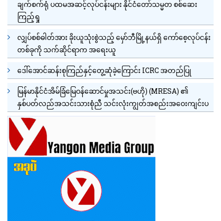
ချက်စက်ရုံ ပထမအဆင့်လုပ်ငန်းများ နိုင်ငံတော်သမ္မတ စစ်ဆေး
ကြည့်ရှု
လျှပ်စစ်ဓါတ်အား ခိုးယူသုံးစွဲသည့် မှော်ဘီမြို့နယ်ရှိ ကော်စေ့လုပ်ငန်း
တစ်ခုကို သက်ဆိုင်ရာက အရေးယူ
ဒေါ်အောင်ဆန်းစုကြည်နှင့်တွေ့ဆုံခဲ့ကြောင်း ICRC အတည်ပြု
မြန်မာနိုင်ငံအိမ်ခြံမြေဝန်ဆောင်မှုအသင်း(ဗဟို) (MRESA) ၏
နှစ်ပတ်လည်အသင်းသားစုံညီ သင်းလုံးကျွတ်အစည်းအဝေးကျင်းပ