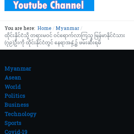
You are here:
Home
Myanmar
ထိုင်းနိုင်ငံသို့ တရားမဝင် ဝင်ရောက်လာကြသူ မြန်မာနိုင်ငံသား
(၇၉)ဦးကို ထိုင်းနိုင်ငံတွင် နေရာအနှံ့၌ ဖမ်းဆီးရမိ
Myanmar
Asean
World
Politics
Business
Technology
Sports
Covid-19