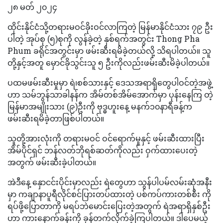
၂၈ မတ် ၂၀၂၄
ထိုင်းနိုင်ငံသို့တရားမဝင်ခိုးဝင်လာကြတဲ့ မြန်မာနိုင်ငံသား ၇၉ ဦး
ပါတဲ့ အုပ်စု (၅)စုကို လွန်ခဲ့တဲ့ နှစ်ရက်အတွင်း Thong Pha
Phum ခရိုင်အတွင်းမှာ ဖမ်းဆီးရမိခဲ့တယ်လို့ သိရပါတယ်။ သူ
တို့နှင့်အတူ မှောင်ခိုသွင်းသူ ၅ ဦးကိုလည်းဖမ်းဆီးမိခဲ့ပါတယ်။
ပထမဖမ်းဆီးမှုမှာ ရဲ၊စစ်သားနှင့် ဒေသအရာရှိတွေပါဝင်တဲ့အဖွဲ့
ဟာ သမ်ဘွန်သာခါနန်က အိမ်တစ်အိမ်အောက်မှာ ပုန်းနေကြ တဲ့
မြန်မာအမျိုးသား (၉)ဦးကို ဗုဒ္ဓဟူးနေ့ မနက်၁၀နာရီခန့်က
ဖမ်းဆီးရမိခဲ့တာဖြစ်ပါတယ်။
သူတို့အားလုံးကို တရားမဝင် ဝင်ရောက်မှုနှင့် ဖမ်းဆီးထားပြီး
အိမ်ပိုင်ရှင် ဘန်လတ်ဘိုရစ်ဆတ်ကိုလည်း ဝှက်ထားပေးတဲ့
အတွက် ဖမ်းဆီးခဲ့ပါတယ်။
အဲဒီနေ့ နှောငင်းပိုင်းမှာလည်း ရဲတွေဟာ သွန်ပါပမ်လမ်းဆုံအနီး
မှာ ကချာနာပူရီလိုင်စင်ပြားတပ်ထားတဲ့ ပစ်ကပ်ကားတစ်စီး ကို
ရပ်ဖို့ပြောတာကို မရပ်ဘဲမောင်းပြေးတဲ့အတွက် ရဲအရာရှိနှစ်ဦး
ဟာ ကားနောက်ခန်းကို ခုန်တက်လိုက်ခဲ့ကြပါတယ်။ ဒါပေမယ့်