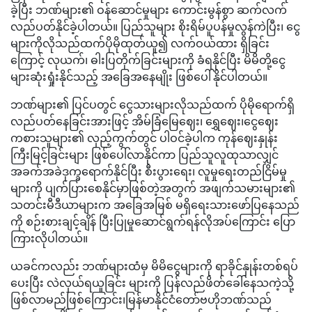
ခဲ့ပြီး ဘဏ်များ၏ ဝန်ဆောင်မှုများ ကောင်းမွန်စွာ ဆက်လက်
လည်ပတ်နိုင်ခဲ့ပါတယ်။ ပြည်သူများ စိုးရိမ်ပူပန်မှုလွန်ကဲပြီး၊ ငွေ
များကိုလိုသည်ထက်ပိုမိုထုတ်ယူ၍ လက်ဝယ်ထား ရှိခြင်း
ကြောင့် လုယက်၊ ဓါးပြတိုက်ခြင်းများကို ခံရနိုင်ပြီး မိမိတို့ငွေ
များဆုံးရှုံးနိုင်သည့် အခြေအနေမျိုး ဖြစ်ပေါ်နိုင်ပါတယ်။
ဘဏ်များ၏ ပြင်ပတွင် ငွေသားများလိုသည်ထက် ပိုမိုရောက်ရှိ
လည်ပတ်နေခြင်းအားဖြင့် အိမ်ခြံမြေဈေး၊ ရွှေဈေး၊ငွေဈေး
ကစားသူများ၏ လှည့်ကွက်တွင် ပါဝင်ခဲ့ပါက ကုန်ဈေးနှုန်း
ကြီးမြင့်ခြင်းများ ဖြစ်ပေါ်လာနိုင်ကာ ပြည်သူလူထုသာလျှင်
အခက်အခဲဒုက္ခရောက်နိုင်ပြီး စီးပွားရေး၊ လူမှုရေးတည်ငြိမ်မှု
များကို ပျက်ပြားစေနိုင်မှာဖြစ်တဲ့အတွက် အဖျက်သမားများ၏
သတင်းမီဒီယာများက အခြေအမြစ် မရှိရေးသားဖော်ပြနေသည်
ကို စဉ်းစားချင့်ချိန် ပြီးပြုမှုဆောင်ရွက်ရန်လိုအပ်ကြောင်း ပြော
ကြားလိုပါတယ်။
ယခင်ကလည်း ဘဏ်များထံမှ မိမိငွေများကို ရာခိုင်နှုန်းတစ်ရပ်
ပေးပြီး လဲလှယ်ရယူခြင်း များကို ပြန်လည်ဖိတ်ခေါ်နေသကဲ့သို့
ဖြစ်လာမည်ဖြစ်ကြောင်း၊မြန်မာနိုင်ငံတော်ဗဟိုဘဏ်သည်