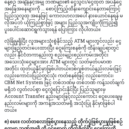
နေ့စဉ် အချိန်နှင့်အမျှ ဘဏ်များ၏ ငွေသွင်း/ငွေထုတ် အပ်နှံငွေ
အခြေအနေများကို ... စောင့်ကြည့်ထိန်းကျောင်းနေတာကြောင့်
ပြည်သူလူထု အနေဖြင့် ကောလဟလအပေါ် နားယောင်နေရန် မ
လိုအပ်ဘဲ ယုံကြည်စွာဖြင့် အများ ပြည်သူအကျိုးကိုကြည့်၍
ပူးပေါင်းဆောင်ရွက်သွားရန် ပြောကြား လိုပါတယ်။
လုံခြုံမှုရှိပြီး လူအများသုံးစွဲနိုင်သည့် ATM များတွင်လည်း ငွေ
များဖြည့်တင်းပေးထားပြီး ငွေကြေးစနစ်ကို ထိန်းချုပ်ရာတွင်
လည်း နိုင်ငံတကာနည်းတူ စည်းမျဉ်းစည်းကမ်းအတိုင်း
အသေးသုံးငွေများအား ATM များတွင် သတ်မှတ်ပမာဏ
အတိုင်း ထုတ်ယူနိုင်မှာဖြစ်ပါတယ်။ဒစ်ဂျစ်တယ်နည်းလမ်းဖြင့်
လည်းကောင်း၊ပြည်တွင်သုံး ကတ်စနစ်ဖြင့် လည်းကောင်း၊
CBM Net System ဖြင့် တစ်ဘဏ်မှ တစ်ဘဏ် ကန့်သတ်ချက်
မရှိဘဲ လွတ်လပ်စွာ ငွေလွှဲပြောင်းနိုင်ပြီး ပြည်သူများမှ
Account Transfer နည်းများဖြင့်လည်းကောင်း ငွေပေးချေမှု
နည်းလမ်းများကို အကန့်အသတ်မရှိ အသုံးပြု နိုင်မှာဖြစ်ပါ
တယ်။
၈) မေး။ လတ်တလောဖြစ်ပွားနေသည့် တိုက်ပွဲဖြစ်ပွားမှုဖြစ်စဉ်
တွေမှာ ဘဏ်အချို့ကို ဝင်ရောက် တိုက်ခိုက်ပြီး ငွေကြေးကို