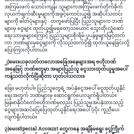
အကြမ်းဖက် သောင်းကျန်း သူများကအကြမ်းဖက်တိုက်ခိုက်
လုယက်ဖျက်ဆီးမှုများကိုအခွင့်ကောင်းယူ၍ အဆိုပါသတင်း
များကို ဓါတ်ပုံများနှင့် တကွဖော်ပြပြီး ပြည်သူများက ဘဏ်
များမှ ငွေများ ထုတ်ယူ၍မရတော့သယောင် သွေးထိုးလှုံဆော်
ရေးသားမှုများကြောင့် ပြည်သူများစိုးရိမ် ပူပန်မှုများမြင့်တက်
ကာ ဘဏ်များမှငွေများကို လိုသည်ထက်ပို၍ ထုတ်ယူနေခြင်းလို့
ပြောကြားလိုပါတယ်။
၂)မေး။ယခုလတ်တလောအခြေအနေများအရ ဗဟိုဘဏ်
အနေဖြင့် ဘဏ်တွေမှာ အများပြည်သူ ငွေသားထုတ်ယူမှုအပေါ်
ကန့်သတ်လိုက်ပြီဆိုတာ ဟုတ်ပါသလား။
ဖြေ။ မဟုတ်ပါ။ ပြည်သူတွေရဲ့ အပ်နှံငွေအပေါ် ငွေထုတ်ယူနိုင်
ရေးအတွက် ဘဏ်များမှ ဆောင်ရွက်ပေးလျက်ရှိပါတယ်။
မြန်မာနိုင်ငံတော်ဗဟိုဘဏ်မှလည်း ပြည်သူမှအပ်နှံထားသည့်
ငွေများအဆင်ပြေပြေထုတ်ယူနိုင်ရေးအပေါ် ပံ့ပိုး ကူညီပေး
လျက်ရှိပါတယ်။
၃)မေး။Special Account တွေကနေ အချိန်မရွေး ငွေကြိုက်