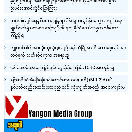
နှင့်စီးပွားရေး အဆင်ပြေရန် အဓိကလိုအပ်ဟု နိုင်ငံတော်သမ္မတ
ဦးမင်းအောင်လှိုင်ပြောကြား
တစ်နှစ်လျင်ရေနံစိမ်းတန်ချိန် ၅ သိန်းချက်လုပ်နိုင်မည့် သံလျင်ရေနံ
ချက်စက်ရုံ ပထမအဆင့်လုပ်ငန်းများ နိုင်ငံတော်သမ္မတ စစ်ဆေး
ကြည့်ရှု
လျှပ်စစ်ဓါတ်အား ခိုးယူသုံးစွဲသည့် မှော်ဘီမြို့နယ်ရှိ ကော်စေ့လုပ်ငန်း
တစ်ခုကို သက်ဆိုင်ရာက အရေးယူ
ဒေါ်အောင်ဆန်းစုကြည်နှင့်တွေ့ဆုံခဲ့ကြောင်း ICRC အတည်ပြု
မြန်မာနိုင်ငံအိမ်ခြံမြေဝန်ဆောင်မှုအသင်း(ဗဟို) (MRESA) ၏
နှစ်ပတ်လည်အသင်းသားစုံညီ သင်းလုံးကျွတ်အစည်းအဝေးကျင်းပ