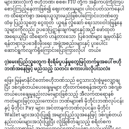
များအားလုံးကို ဗဟိုဘဏ်၊ စစစ၊ FIU တို့က အနီးကပ်ကြီးကြပ်
စောင့်ကြည့်နေတာဖြစ်၍ ဈေးကစားမှုများ ပါဝင်ပတ်သက်နေပါ
က ထိရောက်စွာ အရေးယူသွားမည်ဖြစ်ပါကြောင်း၊ဘဏ်တွေ
ထံမှ ပြည်သူတွေ ငွေထုတ် ယူရန် လှုံဆော် ရေးသား၊ဝါဒဖြန့်နေ
သူများကိုလည်း ဥပဒေပြဋ္ဌာန်းချက်များနှင့်အညီ ဖော်ထုတ်
အရေးယူပြီး ထိရောက် ဟန့်တားသော ပြစ်ဒဏ်များ ချမှတ်နိုင်
ရန်တရားဥပဒေစိုးမိုးရေး အဖွဲ့အစည်းများနှင့် ပူးပေါင်း
ဆောင်ရွက်လျက်ရှိကြောင်းပြောကြားလိုပါ တယ်။
၇)မေး။ပြည်သူတွေက စိုးရိမ်ပူပန်မှုတွေမြင့်တက်မှုအပေါ် ဗဟို
ဘဏ်အနေဖြင့် မည်သည့် သတင်း စကားပါးလိုပါသလဲ။
ဖြေ။ မြန်မာနိုင်ငံတော်ဗဟိုဘဏ်သည် ငွေသားသုံးစွဲမှုလျှော့ချ
ပြီး ဒစ်ဂျစ်တယ်ပေးချေမှုများ တိုးတက်စေရန်အတွက် ဒစ်ဂျစ်
တယ်ပေးချေမှုနည်းလမ်းများဖြစ်သည့် အီလက်ထရောနစ်
ကတ်များဖြင့်လည်းကောင်း၊ ဘဏ်များ၏ မိုဘိုင်းဘဏ်လုပ်ငန်း
နှင့် မိုဘိုင်း Pay များ၊ အင်တာနက်ဘဏ်လုပ်ငန်း၊ မိုဘိုင်း
Wallet များအသုံးပြု၍ အများပြည်သူအနေဖြင့် ဒစ်ဂျစ်တယ်
နည်းလမ်းများအသုံးပြုပြီး လုံခြုံစိတ်ချသည့် စရိတ်စက
သက်သာစွာဖြင့် အကျွမ်းတဝင်ကောင်းမွန်စွာ လည်ပတ်ပြီး ငွေ