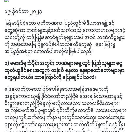
၁၉ နိုဝင်ဘာ ၂၀၂၃
မြန်မာနိုင်ငံတော် ဗဟိုဘဏ်က ပြည်တွင်းမီဒီယာအချို့နှင့်
တွေ့ဆုံကာ ဘဏ်များနှင့်ပတ်သက်သည့် ကောလာဟလများနှင့်
ယင်းတို့ကို တုန့်ပြန်ဆောင်ရွက်မှုများအပါအဝင် ဘဏ်ကိစ္စများ
ကို အမေးအဖြေပြုုလုပ်ခဲ့ပါသည်။ ထိုတွေဆုံ မေးမြန်းမှု
အပြည့်အစုံမှာ အောက်ပါအတိုင်းဖြစ်ပါသည်။
၁) မေး။ဒီရက်ပိုင်းအတွင်း ဘဏ်များရှေ့တွင် ပြည်သူများ ငွေ
ထုတ်ယူနိုင်ရေးအတွက် တန်းစီ နေတာ နေရာတော်တော်များမှာ
တွေ့ရပါတယ်။ ဘာကြောင့်လို့ ပြောချင်ပါသလဲ။
ဖြေ။ လတ်တလောဖြစ်ပေါ်နေသောအခြေအနေများကို
အခွင့်ကောင်းယူ၍ နိုင်ငံတော်တည်ငြိမ် အေးချမ်းသာယာမှုနှင့်
စီးပွားရေးတည်ငြိမ်မှုကို မလိုလားသော သတင်းမီဒီယာများ၊
အကြမ်းဖက်အုပ်စုများနှင့် ၎င်းတို့ကိုထောက်ခံ အားပေးသူများ
ကလူမှုကွန်ယက်စာမျက်နှာ များတွင်သတင်းတု၊ သတင်းအမှား
များကို လှုံဆော်ရေးသားမှုများအား ဆက်တိုက်ပြုလုပ်နေခဲ့ပြီး၊
ယင်းသတင်းများအနက် နယ်ဘဏ်ခွဲအချို့မှာ ... လက်နက်ကိုင်