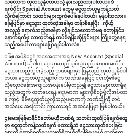
သလောက် ထုတ်ယူနိုင်တယ်လို့ နားလည်ထားပါတယ်။ ဒီ
ရက်ပိုင်း Special Account တွေမှ ငွေထုတ်ယူမှုကန့်သတ်
လိုက်ကြောင်း သတင်းများထွက်ပေါ်နေပါတယ်။ မှန်ပါသလား။
မြေပြင်မှာ ငွေသွား ထုတ်တဲ့အခါမှာ တန်းစီနေပြီး . ကိုယ့်
အလှည့် ရောက်သည့်အခါမှာ လိုချင်သလောက်မရ တော့ခြင်း၊
နောက်ရက်မှ လာထုတ်ရန် ထပ်မံချိန်းဆိုခြင်းများ ကြုံတွေ့နေရ
သည့်အပေါ် ဘာများပြောချင်ပါသလဲ။
ဖြေ။ အပ်နှံငွေရဲ့အနေအထားအရ New Account (Special
Account) ဆိုပါက ငွေသားထည့်သွင်းခဲ့သည့်ပမာဏအတိုင်း
ငွေသားထည့်သွင်းခဲ့သည့် ဘဏ်များမှာ ပြန်လည် ထုတ်ယူနိုင်ပါ
တယ်။ ငွေထုတ်ယူသူများပါက ဘဏ်အနေဖြင့် ၎င်းတို့၏ငွေ
သိုလှောင်ခန်းအကျယ်အဝန်းပေါ်မူတည်၍ ငွေသားများထားရှိရ
သည့်အတွက် ထုတ်ပေးရန် ငွေပမာဏ များကိုစီစဉ်ဖို့လိုအပ်တာ
ကြောင့် မိမိငွေထုတ်ယူလိုသည့်ပမာဏကို ဘဏ်သို့ကြိုတင်
အသိပေး အကြောင်းကြားထားရင် အဆင်ပြေမှာ ဖြစ်ပါတယ်။
၄)မေး။မြန်မာနိုင်ငံတော်ဗဟိုဘဏ်ရဲ့ သတင်းထုတ်ပြန်ချက်တွေ
မှာ ငွေထုတ်ကန့်သတ်ချက် မထားရှိဘဲ ငွေသားထုတ်ပေးခြင်း
များကို ဆောင်ရွက်ပေးလျက်ရှိတယ်လို့ပါရှိပေမယ့် လက်တွေ့