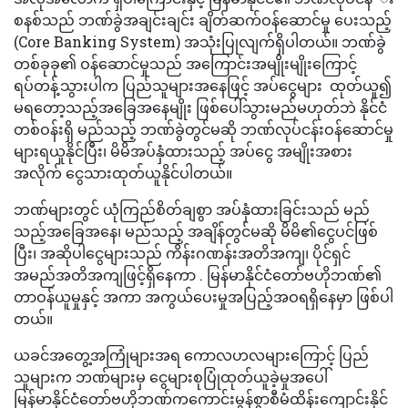
စနစ်သည် ဘဏ်ခွဲအချင်းချင်း ချိတ်ဆက်ဝန်ဆောင်မှု ပေးသည့်
(Core Banking System) အသုံးပြုလျက်ရှိပါတယ်။ ဘဏ်ခွဲ
တစ်ခုခု၏ ဝန်ဆောင်မှုသည် အကြောင်းအမျိုးမျိုးကြောင့်
ရပ်တန့်သွားပါက ပြည်သူများအနေဖြင့် အပ်ငွေများ ထုတ်ယူ၍
မရတော့သည့်အခြေအနေမျိုး ဖြစ်ပေါ်သွားမည်မဟုတ်ဘဲ နိုင်ငံ
တစ်ဝန်းရှိ မည်သည့် ဘဏ်ခွဲတွင်မဆို ဘဏ်လုပ်ငန်းဝန်ဆောင်မှု
များရယူနိုင်ပြီး၊ မိမိအပ်နှံထားသည့် အပ်ငွေ အမျိုးအစား
အလိုက် ငွေသားထုတ်ယူနိုင်ပါတယ်။
ဘဏ်များတွင် ယုံကြည်စိတ်ချစွာ အပ်နှံထားခြင်းသည် မည်
သည့်အခြေအနေ၊ မည်သည့် အချိန်တွင်မဆို မိမိ၏ငွေပင်ဖြစ်
ပြီး၊ အဆိုပါငွေများသည် ကိန်းဂဏန်းအတိအကျ၊ ပိုင်ရှင်
အမည်အတိအကျဖြင့်ရှိနေကာ . မြန်မာနိုင်ငံတော်ဗဟိုဘဏ်၏
တာဝန်ယူမှုနှင့် အကာ အကွယ်ပေးမှုအပြည့်အဝရရှိနေမှာ ဖြစ်ပါ
တယ်။
ယခင်အတွေ့အကြုံများအရ ကောလဟလများကြောင့် ပြည်
သူများက ဘဏ်များမှ ငွေများစုပြုံထုတ်ယူခဲ့မှုအပေါ်
မြန်မာနိုင်ငံတော်ဗဟိုဘဏ်ကကောင်းမွန်စွာစီမံထိန်းကျောင်းနိုင်