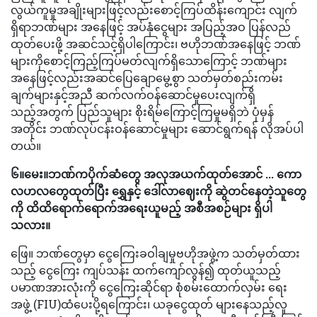
လွယ်ကူမှုအချိုးများဖြင့်လည်းစောင့်ကြပ်ထိန်းကျောင်း လျက်
ရှိရာဘဏ်များ အနေဖြင့် အပ်နှံငွေများ အပြည့်အဝ ပြန်လည်
ထုတ်ပေးဖို့ အဆင်သင့်ရှိပါကြောင်း၊ ဗဟိုဘဏ်အနေဖြင့် ဘဏ်
များကိုစောင့်ကြည့်ကြပ်မတ်လျက်ရှိသောကြောင့် ဘဏ်များ
အနေဖြင့်လည်းအဆင်ပြေချောမွေ့စွာ သတ်မှတ်စည်းကမ်း
ချက်များနှင့်အညီ ဆက်လက်ဝန်ဆောင်မှုပေးလျက်ရှိ
သည့်အတွက် ပြည်သူများ စိုးရိမ်ကြောင့်ကြမှုမရှိဘဲ ပုံမှန်
အတိုင်း ဘဏ်လုပ်ငန်းဝန်ဆောင်မှုများ ဆောင်ရွက်ရန် လိုအပ်ပါ
တယ်။
၆။မေး။ဘဏ်ကပိုက်ဆံတွေ အလုအယက်ထုတ်အောင် ... ကော
လဟလတွေထုတ်ပြီး ရွှေနှင့် ဒေါ်လာဈေးကို ဆွဲတင်နေတဲ့သူတွေ
ကို ထိထိရောက်ရောက်အရေးယူမည့် အစီအစဉ်များ ရှိပါ
သလား။
ဖြေ။ ဘဏ်တွေမှာ ငွေကြေးခဝါချမှုဗဟိုအဖွဲ့က သတ်မှတ်ထား
သည့် ငွေကြေး ကျပ်သန်း ထက်ကျော်လွန်၍ ထုတ်ယူသည့်
ပမာဏအားလုံးကို ငွေကြေးဆိုင်ရာ စုံစမ်းထောက်လှမ်း ရေး
အဖွဲ့ (FIU)ထံပေးပို့ရကြောင်း၊ ယခုငွေထုတ် များနေသည့်လူ