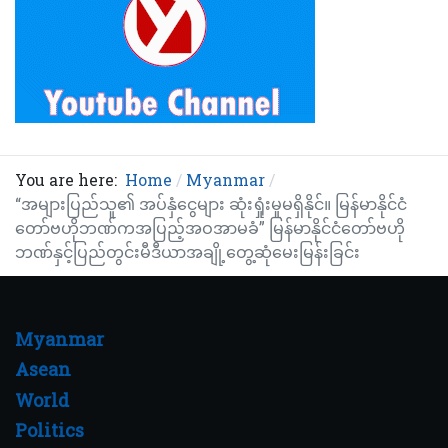
You are here:
Home
Myanmar
“အများပြည်သူ၏ အပ်နှံငွေများ ဆုံးရှုံးမှုမရှိနိုင်။ မြန်မာနိုင်ငံ
တော်ဗဟိုဘဏ်ကအပြည့်အဝအာမခံ” မြန်မာနိုင်ငံတော်ဗဟို
ဘဏ်နှင့်ပြည်တွင်းမီဒီယာအချို့တွေ့ဆုံမေးမြန်းခြင်း
Myanmar
Asean
World
Politics