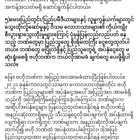
အကန့်အသတ်မရှိ ဆောင်ရွက်နိုင်ပါတယ်။
၅)မေး။ပြည်တွင်း/ပြည်ပမီဒီယာများနှင့် လူမှုကွန်ယက်များတွင်
သွေးထိုးလှုံဆော်မှုနှင့် ဝိသမ လောဘသားများ၏ ကိုယ်ကျိုး
စီးပွားရှာသွေးထိုးမှုများကြောင့် ပုံမှန်ပြန်လည်လည်ပတ် နေ
သည့် ဘဏ်တွေမှာ ပြည်သူတွေ စိုးရိမ်တကြီး ငွေတွေထုတ်ပါ
တယ်။ ဘဏ်တွေ မပြိုလဲဖို့နှင့် ပြည်သူတွေရဲ့ အပ်နှံငွေတွေ မ
ဆုံးရှုံးစေဖို့ ဗဟိုဘဏ်က ဘယ်လိုအာမခံ ချက်တွေ ပေးဖို့ရှိပါ
သလဲ။
ဖြေ။ ဗဟိုဘဏ်က အပြည့်အဝအာမခံထားပြီးဖြစ်ပါတယ်။
၂၀၂၁ ခုနှစ်ကာလတွင်သာမက ကောလဟလဖြစ်တိုင်း ဗဟို
ဘဏ်က ပြည်သူများ၏ အပ်နှံငွေအပေါ် အပြည့်အဝ အာမခံရှိ
သည်ကို အကြိမ်ကြိမ်ပြောကြားခဲ့ပါကြောင်း၊ ဘဏ်များက
အဆိုပါအပ်နှံငွေများ ပြန်လည်ထုတ်ပေးနိုင်ရန် ဗဟိုဘဏ်၌
အနည်းဆုံးထားရှိရမည့် သီးသန့်ငွေလိုအပ်ချက်ကို အပ်နှံထားရှိ
လျက်ရှိရာ လက်ရှိတွင် ဘဏ်များက အနည်းဆုံးလိုအပ်ချက်
ထက်ပို၍ ဗဟို ဘဏ်ထံ အပ်နှံထားပါကြောင်း၊ ဒါ့အပြင်
ပြည်သူလူထုအား ငွေပြန်လည်ထုတ်ပေးနိုင်ရန် ငွေကြေး