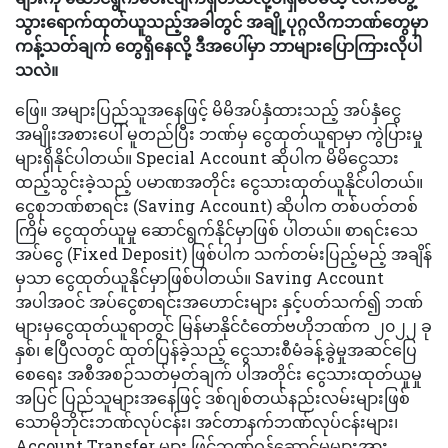
သွားရောက်ထုတ်ယူသည့်အခါတွင် အချို့ပုဂ္ဂလိကဘဏ်တွေမှာ
ကန့်သတ်ချက် တွေရှိနေလို့ ဒီအပေါ်မှာ ဘာများပြောကြားလိုပါ
သလဲ။
ဖြေ။ အများပြည်သူအနေဖြင့် မိမိအပ်နှံထားသည့် အပ်နှံငွေ
အမျိုးအစားပေါ် မူတည်ပြီး ဘဏ်မှ ငွေထုတ်ယူရာမှာ ကွဲပြားမှု
များရှိနိုင်ပါတယ်။ Special Account ဆိုပါက မိမိငွေသား
ထည့်သွင်းခဲ့သည့် ပမာဏအတိုင်း ငွေသားထုတ်ယူနိုင်ပါတယ်။
ငွေစုဘဏ်စာရင်း (Saving Account) ဆိုပါက တစ်ပတ်တစ်
ကြိမ် ငွေထုတ်ယူမှု ဆောင်ရွက်နိုင်မှာဖြစ် ပါတယ်။ စာရင်းသေ
အပ်ငွေ (Fixed Deposit) ဖြစ်ပါက သက်တမ်းပြည့်မည့် အချိန်
မှသာ ငွေထုတ်ယူနိုင်မှာဖြစ်ပါတယ်။ Saving Account
အပါအဝင် အပ်ငွေစာရင်းအဟောင်းများ နှင့်ပတ်သက်၍ ဘဏ်
များမှငွေထုတ်ယူရာတွင် မြန်မာနိုင်ငံတော်ဗဟိုဘဏ်က ၂၀၂၂ ခု
နှစ်၊ ဧပြီလတွင် ထုတ်ပြန်ခဲ့သည့် ငွေသားစီမံခန့်ခွဲမှုအဆင်ပြေ
စေရေး အစီအစဉ်သတ်မှတ်ချက် ပါအတိုင်း ငွေသားထုတ်ယူမှု
အပြင် ပြည်သူများအနေဖြင့် ဒစ်ဂျစ်တယ်နည်းလမ်းများဖြစ်
သောမိုဘိုင်းဘဏ်လုပ်ငန်း၊ အင်တာနက်ဘဏ်လုပ်ငန်းများ၊
Account Transfer များ ဖြင့်ဘဏ်ဝန်ဆောင်မှုများအား