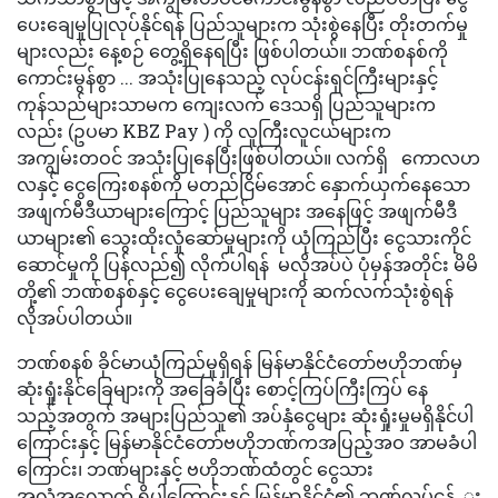
ပေးချေမှုပြုလုပ်နိုင်ရန် ပြည်သူများက သုံးစွဲနေပြီး တိုးတက်မှု
များလည်း နေ့စဉ် တွေ့ရှိနေရပြီး ဖြစ်ပါတယ်။ ဘဏ်စနစ်ကို
ကောင်းမွန်စွာ ... အသုံးပြုနေသည့် လုပ်ငန်းရှင်ကြီးများနှင့်
ကုန်သည်များသာမက ကျေးလက် ဒေသရှိ ပြည်သူများက
လည်း (ဥပမာ KBZ Pay ) ကို လူကြီးလူငယ်များက
အကျွမ်းတဝင် အသုံးပြုနေပြီးဖြစ်ပါတယ်။ လက်ရှိ ကောလဟ
လနှင့် ငွေကြေးစနစ်ကို မတည်ငြိမ်အောင် နှောက်ယှက်နေသော
အဖျက်မီဒီယာများကြောင့် ပြည်သူများ အနေဖြင့် အဖျက်မီဒီ
ယာများ၏ သွေးထိုးလှုံဆော်မှုများကို ယုံကြည်ပြီး ငွေသားကိုင်
ဆောင်မှုကို ပြန်လည်၍ လိုက်ပါရန် မလိုအပ်ပဲ ပုံမှန်အတိုင်း မိမိ
တို့၏ ဘဏ်စနစ်နှင့် ငွေပေးချေမှုများကို ဆက်လက်သုံးစွဲရန်
လိုအပ်ပါတယ်။
ဘဏ်စနစ် ခိုင်မာယုံကြည်မှုရှိရန် မြန်မာနိုင်ငံတော်ဗဟိုဘဏ်မှ
ဆုံးရှုံးနိုင်ခြေများကို အခြေခံပြီး စောင့်ကြပ်ကြီးကြပ် နေ
သည့်အတွက် အများပြည်သူ၏ အပ်နှံငွေများ ဆုံးရှုံးမှုမရှိနိုင်ပါ
ကြောင်းနှင့် မြန်မာနိုင်ငံတော်ဗဟိုဘဏ်ကအပြည့်အဝ အာမခံပါ
ကြောင်း၊ ဘဏ်များနှင့် ဗဟိုဘဏ်ထံတွင် ငွေသား
အလုံအလောက် ရှိပါကြောင်းနှင့် မြန်မာနိုင်ငံ၏ ဘဏ်လုပ်ငန် း