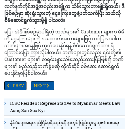
လက်နက်ကိုင်အဖွဲ့အစည်းအချို့က သိမ်းသွားတာမျိုးရှိတယ်။ ဒီ
ဖြစ်စဉ်မှာ ဆုံးရှုံးသွားတဲ့ ငွေကြေးတွေနဲ့ပတ်သက်ပြီး ဘယ်လို
စီမံဆောင်ရွက်သွားဖို့ရှိ ပါသလဲ။
ဖြေ။ အဲဒီဖြစ်စဉ်မှာပါရှိတဲ့ ဘဏ်များ၏ Customer များက မိမိ
တို့ ငွေကြေးများကို အထောက်အထားများဖြင့် တင်ပြလာပါက
ဘဏ်များအနေဖြင့် ထုတ်ပေးနိုင်ရန် စီမံဆောင်ရွက်ထား ရှိ
ကြောင်းပြောကြားလိုပါတယ်။ ဘဏ်များတွင်လည်း ၎င်းတို့၏
Customer များ၏ စာရင်းများသိမ်းဆည်းထားပြီးဖြစ်၍ ဘဏ်
များ၏ မည်သည့်ဘဏ်ခွဲမဆို တိုက်ဆိုင် စစ်ဆေး ဆောင်ရွက်
ပေးနိုင်မှာဖြစ်ပါတယ်။
PREVIOUS ARTICLE: နိုင်ငံတော်ကာကွယ်ရေးနှင့်လုံခြုံရေးတာဝန်များထမ
NEXT ARTICLE: မူဆယ်-လားရှိး ကားခ ကျပ်၂သိန်းမှ ၄သိ
PREV
NEXT
ICRC Resident Representative to Myanmar Meets Daw
Aung San Suu Kyi
နိုင်ငံရေးအရတည်ငြိမ်မှုရှိသည်ဆိုရာတွင် ပြည်သူလူထု၏ စားရေး