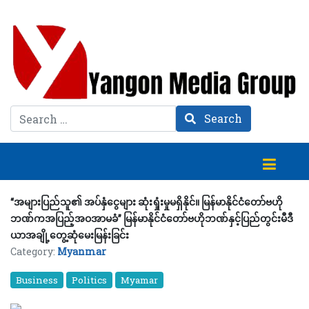
Search
Search
“အများပြည်သူ၏ အပ်နှံငွေများ ဆုံးရှုံးမှုမရှိနိုင်။ မြန်မာနိုင်ငံတော်ဗဟို
ဘဏ်ကအပြည့်အဝအာမခံ” မြန်မာနိုင်ငံတော်ဗဟိုဘဏ်နှင့်ပြည်တွင်းမီဒီ
ယာအချို့တွေ့ဆုံမေးမြန်းခြင်း
Category:
Myanmar
Business
Politics
Myamar