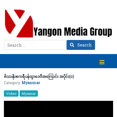
Search
Search
ဗိဿနိုးဧကရီပန်ထွာဒေဝီအကြောင်း အပိုင်း(၁)
Category:
Myanmar
Video
Myamar