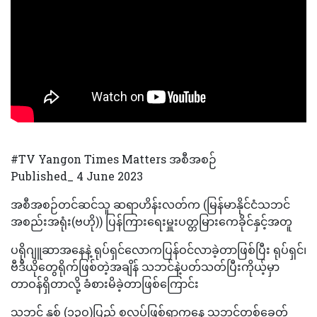
#TV Yangon Times Matters အစီအစဉ်
Published_ 4 June 2023
အစီအစဉ်တင်ဆင်သူ ဆရာဟိန်းလတ်က (မြန်မာနိုင်ငံသဘင်
အစည်းအရုံး(ဗဟို)) ပြန်ကြားရေးမှူးပတ္တမြားကေခိုင်နှင့်အတူ
ပရိုဂျူဆာအနေနဲ့ ရုပ်ရှင်လောကပြန်ဝင်လာခဲ့တာဖြစ်ပြီး ရုပ်ရှင်၊
ဗီဒီယိုတွေရိုက်ဖြစ်တဲ့အချိန် သဘင်နဲ့ပတ်သတ်ပြီးကိုယ့်မှာ
တာဝန်ရှိတာလို့ ခံစားမိခဲ့တာဖြစ်ကြောင်း
သဘင် နှစ် (၁၃ဝ)ပြည့် စလုပ်ဖြစ်ရာကနေ သဘင်တစ်ခေတ်