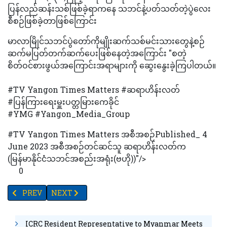
ပြန်လည်ဆန်းသစ်ဖြစ်ခဲ့ရာကနေ သဘင်နဲ့ပတ်သတ်တဲ့ပွဲလေး
စီစဉ်ဖြစ်ခဲ့တာဖြစ်ကြောင်း
မာလာမြိုင်သဘင်ပွဲတော်ကိုမျိုးဆက်သစ်မင်းသားတွေနဲ့စဉ်
ဆက်မပြတ်တက်ဆက်ပေးဖြစ်နေတဲ့အကြောင်း "စတဲ့
စိတ်ဝင်စားဖွယ်အကြောင်းအရာများကို ဆွေးနွေးခဲ့ကြပါတယ်။
#TV Yangon Times Matters #ဆရာဟိန်းလတ်
#ပြန်ကြားရေးမှူးပတ္တမြားကေခိုင်
#YMG #Yangon_Media_Group
#TV Yangon Times Matters အစီအစဉ်Published_ 4
June 2023 အစီအစဉ်တင်ဆင်သူ ဆရာဟိန်းလတ်က
(မြန်မာနိုင်ငံသဘင်အစည်းအရုံး(ဗဟို))"/>
0
PREVIOUS ARTICLE: အပြည်ပြည်ဆိုင်ရာ ယောဂနေ့ အကြိုလှုပ်ရှားမှုပွ
NEXT ARTICLE: ဗန်းမော်ဆရာတော်ဘုရားကြီး အရိုးဓာတ်ပြာ
PREV
NEXT
ICRC Resident Representative to Myanmar Meets