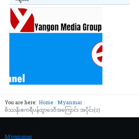
You are here:
Home
Myanmar
ဗိဿနိုးဧကရီပန်ထွာဒေဝီအကြောင်း အပိုင်း(၁)
Myanmar