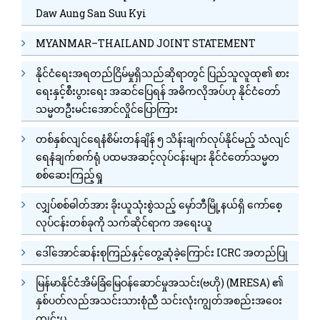
Daw Aung San Suu Kyi
MYANMAR–THAILAND JOINT STATEMENT
နိုင်ငံရေးအရတည်ငြိမ်မှုရှိသည်ဆိုရာတွင် ပြည်သူလူထု၏ စား
ရေးနှင့်စီးပွားရေး အဆင်ပြေရန် အဓိကလိုအပ်ဟု နိုင်ငံတော်
သမ္မတဦးမင်းအောင်လှိုင်ပြောကြား
တစ်နှစ်လျင်ရေနံစိမ်းတန်ချိန် ၅ သိန်းချက်လုပ်နိုင်မည့် သံလျင်
ရေနံချက်စက်ရုံ ပထမအဆင့်လုပ်ငန်းများ နိုင်ငံတော်သမ္မတ
စစ်ဆေးကြည့်ရှု
လျှပ်စစ်ဓါတ်အား ခိုးယူသုံးစွဲသည့် မှော်ဘီမြို့နယ်ရှိ ကော်စေ့
လုပ်ငန်းတစ်ခုကို သက်ဆိုင်ရာက အရေးယူ
ဒေါ်အောင်ဆန်းစုကြည်နှင့်တွေ့ဆုံခဲ့ကြောင်း ICRC အတည်ပြု
မြန်မာနိုင်ငံအိမ်ခြံမြေဝန်ဆောင်မှုအသင်း(ဗဟို) (MRESA) ၏
နှစ်ပတ်လည်အသင်းသားစုံညီ သင်းလုံးကျွတ်အစည်းအဝေး
ကျင်းပ