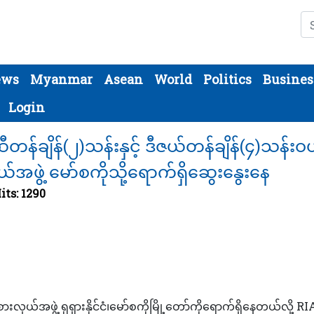
Se
ews
Myanmar
Asean
World
Politics
Busines
Login
ီတန်ချိန်(၂)သန်းနှင့် ဒီဇယ်တန်ချိန်(၄)သန်း
်အဖွဲ့ မော်စကိုသို့ရောက်ရှိဆွေးနွေးနေ
its: 1290
လှယ်အဖွဲ့ ရုရှားနိုင်ငံ၊မော်စကိုမြို့တော်ကိုရောက်ရှိနေတယ်လို့ RI