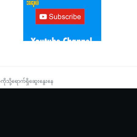
ကိုသို့ရောက်ရှိဆွေးနွေးနေ