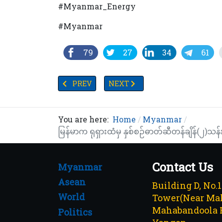
#Myanmar_Energy
#Myanmar
79
27
34
61
PREVIOUS ARTICLE: TV YANGON TIMES ရဲ့နေ့စဉ်
NEXT ARTICLE: သီလဝါဆိပ်ကမ်း၌ စက
PREV
NEXT
You are here:
Home
Myanmar
မြန်မာက ရုရှားထံမှ နှစ်စဉ်ဓာတ်ဆီတန်ချိန်(၂)သန်း
Contact Us
Myanmar
Asean
Building D, No.
World
Tower(Near Mah
Mahabandoola 
Politics