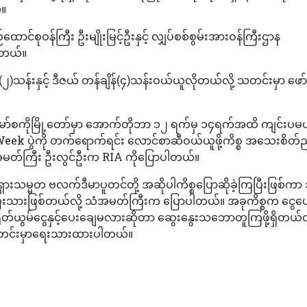
်။
ောင်စုဝန်ကြီး ဦးမျိုးမြင့်ဦးနှင့် လျှပ်စစ်စွမ်းအားဝန်ကြီးဌာန
ါတယ်။
ိန် (၂)သန်းနှင့် ဒီဇယ် တန်ချိန်(၄)သန်းဝယ်ယူလိုတယ်လို့ သတင်းမှာ ဖေ
ုင်ငံ မော်စကိုမြို့တော်မှာ အောက်တိုဘာ ၁၂ ရက်မှ ၁၄ရက်အထိ ကျင်းပမယ
ek ပွဲကို တက်ရောက်ရင်း လောင်စာဆီဝယ်ယူဖို့ကိစ္စ အသေးစိတ်ညှိန
မာသံအမတ်ကြီး ဦးလွင်ဦးက RIA ကိုပြောပါတယ်။
့် ရုရှားသမ္မတ ဗလက်ဒီမာပူတင်တို့ အဆိုပါကိစ္စပြောဆိုခဲ့ကြပြီးဖြစ်က
ြီးသားဖြစ်တယ်လို့ သံအမတ်ကြီးက ပြောပါတယ်။ အခုကိစ္စက ငွေပေးခ
တရုတ်ယွမ်ငွေနှင့်ပေးချေမလားဆိုတာ ဆွေးနွေးသဘောတူကြဖို့ရှိတယ်လိ
တင်းမှာရေးသားထားပါတယ်။