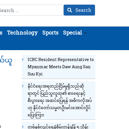
arch
Search
s
Technology
Sports
Special
ဝယ်ယူ
ICRC Resident Representative to
Myanmar Meets Daw Aung San
Suu Kyi
နိုင်ငံရေးအရတည်ငြိမ်မှုရှိသည်ဆို
ရာတွင် ပြည်သူလူထု၏ စားရေးနှင့်
စီးပွားရေး အဆင်ပြေရန် အဓိကလိုအပ်
ဟု နိုင်ငံတော်သမ္မတဦးမင်းအောင်လှိုင်
ပြောကြား
A
တစ်နှစ်လျင်ရေနံစိမ်းတန်ချိန် ၅ သိန်း