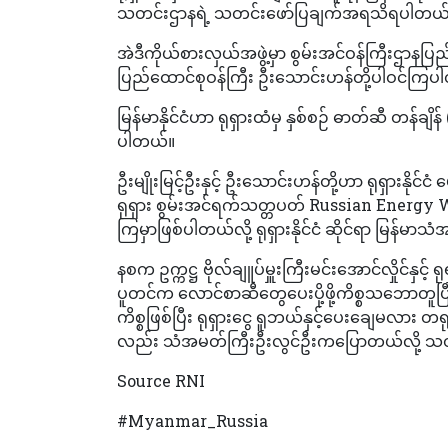
သတင်းဌာနရဲ့ သတင်းဖော်ပြချက်အရသိရပါတယ
အဲဒီကိုယ်စားလှယ်အဖွဲ့မှာ စွမ်းအင်ဝန်ကြီးဌာနပြည်ထ
ပြည်ထောင်စုဝန်ကြီး ဦးသောင်းဟန်တို့ပါဝင်ကြပ
မြန်မာနိုင်ငံဟာ ရုရှားထံမှ နှစ်စဉ် ဓာတ်ဆီ တန်ချ
ပါတယ်။
ဦးမျိုးမြင့်ဦးနှင့် ဦးသောင်းဟန်တို့ဟာ ရုရှားနိ
ရုရှား စွမ်းအင်ရက်သတ္တပတ် Russian Energy We
ကြမှာဖြစ်ပါတယ်လို့ ရုရှားနိုင်ငံ ဆိုင်ရာ မြန်
နစက ဥက္ကဋ္ဌ ဗိုလ်ချူပ်မှူးကြီးမင်းအောင်လှိုင်နှင
ပူတင်က လောင်စာဆီတွေပေးပို့ဖို့ကိစ္စသဘောတူပ
ကိစ္စဖြစ်ပြီး ရုရှားငွေ ရူဘယ်နှင့်ပေးချေမလား 
လည်း သံအမတ်ကြီးဦးလွင်ဦးကပြောတယ်လို့ သ
Source RNI
#Myanmar_Russia