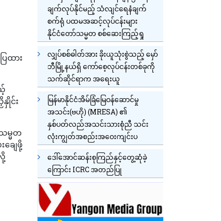
ချက်လုပ်နိုင်မည့် သံလျင်ရေနံချက်
စက်ရုံ ပထမအဆင့်လုပ်ငန်းများ
နိုင်ငံတော်သမ္မတ စစ်ဆေးကြည့်ရှု
လျှပ်စစ်ဓါတ်အား ခိုးယူသုံးစွဲသည့် မှော်
ာ်ပြထား
ဘီမြို့နယ်ရှိ ကော်စေ့လုပ်ငန်းတစ်ခုကို
သက်ဆိုင်ရာက အရေးယူ
့်
မြန်မာနိုင်ငံအိမ်ခြံမြေဝန်ဆောင်မှု
ှိုင်း
အသင်း(ဗဟို) (MRESA) ၏
နှစ်ပတ်လည်အသင်းသားစုံညီ သင်း
ာ သမ္မတ
လုံးကျွတ်အစည်းအဝေးကျင်းပ
ျေဖို့
ု့
ဒေါ်အောင်ဆန်းစုကြည်နှင့်တွေ့ဆုံခဲ့
ကြောင်း ICRC အတည်ပြု