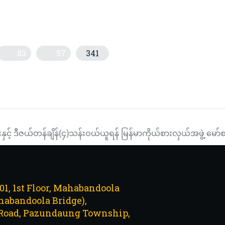
83
57
341
သတင်းအစီအစဉ် (တိုက်ရိုက်)
်သုံးဆီဂါလန် ၉ သန်းကျော်ဆီချနေ
နှင့် ဒီဇယ်တန်ချိန်(၄)သန်းဝယ်ယူရန် မြန်မာကိုယ်စားလှယ်အဖွဲ့ မော်စ
101, 1st Floor, Mahabandoola
abandoola Bridge),
Road, Pazundaung Township,