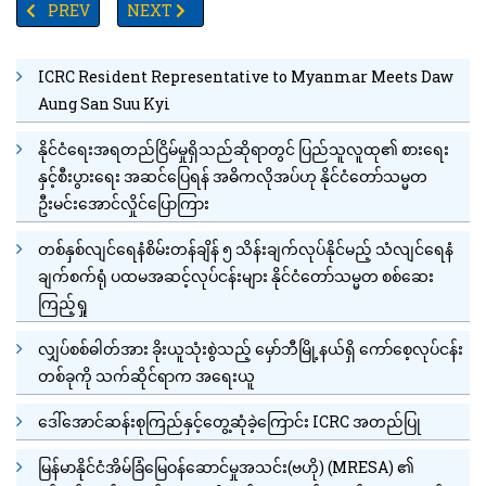
PREVIOUS ARTICLE: မိုင်းဖုန်းဆရာတော်ကြီးဇူလိုင်(၃၁)ရက်တွင် အဓိဌာ
NEXT ARTICLE: ဒဂုံမြို့သစ်(မြောက်ပိုင်း)တွင် ငွေကျပ်သိ
PREV
NEXT
ICRC Resident Representative to Myanmar Meets Daw
Aung San Suu Kyi
နိုင်ငံရေးအရတည်ငြိမ်မှုရှိသည်ဆိုရာတွင် ပြည်သူလူထု၏ စားရေး
နှင့်စီးပွားရေး အဆင်ပြေရန် အဓိကလိုအပ်ဟု နိုင်ငံတော်သမ္မတ
ဦးမင်းအောင်လှိုင်ပြောကြား
တစ်နှစ်လျင်ရေနံစိမ်းတန်ချိန် ၅ သိန်းချက်လုပ်နိုင်မည့် သံလျင်ရေနံ
ချက်စက်ရုံ ပထမအဆင့်လုပ်ငန်းများ နိုင်ငံတော်သမ္မတ စစ်ဆေး
ကြည့်ရှု
လျှပ်စစ်ဓါတ်အား ခိုးယူသုံးစွဲသည့် မှော်ဘီမြို့နယ်ရှိ ကော်စေ့လုပ်ငန်း
တစ်ခုကို သက်ဆိုင်ရာက အရေးယူ
ဒေါ်အောင်ဆန်းစုကြည်နှင့်တွေ့ဆုံခဲ့ကြောင်း ICRC အတည်ပြု
မြန်မာနိုင်ငံအိမ်ခြံမြေဝန်ဆောင်မှုအသင်း(ဗဟို) (MRESA) ၏