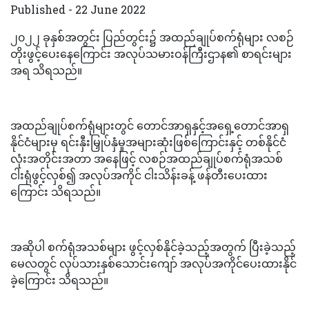
Published - 22 June 2022
၂၀၂၂ ခုနှစ်အတွင်း ပြည်တွင်း၌ အထည်ချုပ်စက်ရုံများ လစဉ်
တိုးဖွင့်ပေးနေကြောင်း အလုပ်သမားဝန်ကြီးဌာန၏ စာရင်းများ
အရ သိရသည်။
အထည်ချုပ်စက်ရုံများတွင် တောင်အာရှနှင့်အရှေ့တောင်အာရှ
နိုင်ငံများမှ ရင်းနှီးမြှုပ်နှံမှုအများဆုံးဖြစ်ကြောင်းနှင့် တစ်နိုင်ငံ
လုံးအတိုင်းအတာ အနေဖြင့် လစဉ်အထည်ချုပ်စက်ရုံအသစ်
ငါးရုံဖွင့်လှစ်၍ အလုပ်အကိုင် ငါးသိန်းခန့် ဖန်တီးပေးထား
ကြောင်း သိရသည်။
အဆိုပါ စက်ရုံအသစ်များ ဖွင့်လှစ်နိုင်ခဲ့သည့်အတွက် ပြီးခဲ့သည့်
မေလတွင် လုပ်သားနှစ်သောင်းကျော် အလုပ်အကိုင်ပေးထားနိုင်
ခဲ့ကြောင်း သိရသည်။