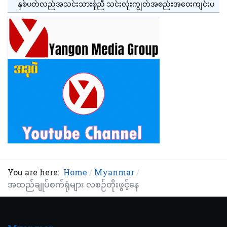
နှစ်ပတ်လည်အသင်းသားစုံညီ သင်းလုံးကျွတ်အစည်းအဝေးကျင်းပ
You are here:
Home
Myanmar
အထည်ချုပ်စက်ရုံများ လစဉ်တိုးဖွင့်နေ