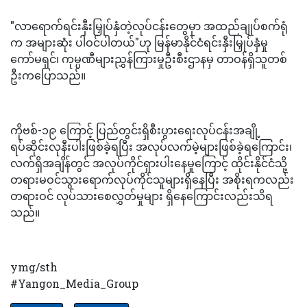
"လာရောက်ရင်းနှီးမြှုပ်နှံတဲ့လုပ်ငန်းတွေမှာ အထည်ချုပ်စက်ရုံ
က အများဆုံး ပါဝင်ပါတယ်"ဟု မြန်မာနိုင်ငံရင်းနှီးမြှုပ်နှံမှု
ကော်မရှင်၊ ကုမ္ပဏီများညွှန်ကြားမှုဦးစီးဌာနမှ တာဝန်ရှိသူတစ်
ဦးကပြောသည်။
ကိုဗစ်-၁၉ ကြောင့် ပြည်တွင်းရှိစီးပွားရေးလုပ်ငန်းအချို့
ရပ်ဆိုင်းလုနီးပါးဖြစ်ခဲ့ရပြီး အလုပ်လက်မဲ့များဖြစ်ခဲ့ရကြောင်း၊
လက်ရှိအချိန်တွင် အလုပ်ကိုင်ရှားပါးနေမှုကြောင့် ထိုင်းနိုင်ငံသို့
တရားမဝင်သွားရောက်လုပ်ကိုင်သူများရှိနေပြီး အစိုးရကလည်း
တရားဝင် လုပ်သားစေလွှတ်မှုများ ရှိနေကြောင်းလည်းသိရ
သည်။
ymg/sth
#Yangon_Media_Group