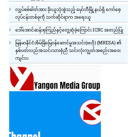
လျှပ်စစ်ဓါတ်အား ခိုးယူသုံးစွဲသည့် မှော်ဘီမြို့နယ်ရှိ ကော်စေ့
လုပ်ငန်းတစ်ခုကို သက်ဆိုင်ရာက အရေးယူ
ဒေါ်အောင်ဆန်းစုကြည်နှင့်တွေ့ဆုံခဲ့ကြောင်း ICRC အတည်ပြု
မြန်မာနိုင်ငံအိမ်ခြံမြေဝန်ဆောင်မှုအသင်း(ဗဟို) (MRESA) ၏
နှစ်ပတ်လည်အသင်းသားစုံညီ သင်းလုံးကျွတ်အစည်းအဝေး
ကျင်းပ