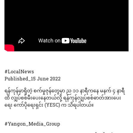
#LocalNews
Published_15 June 2022
ရန်ကုန်မှာရှိတဲ့ စက်မှုဇုန်တွေမှာ ည ၁၁ နာရီကနေ မနက် ၄ နာရီ
ထိ လျှပ်စစ်မီးပေးနေတယ်လို့ ရန်ကုန်လျှပ်စစ်ဓာတ်အားပေး
ရေး ကော်ပိုရေးရှင်း (YESC) က သိရပါတယ်။
#Yangon_Media_Group