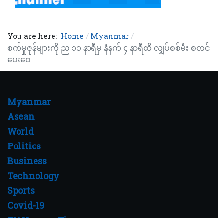
You are here:
Home
Myanmar
စက်မှုဇုန်များကို ည ၁၁ နာရီမှ နံနက် ၄ နာရီထိ လျှပ်စစ်မီး စတင်
ပေးဝေ
Myanmar
Asean
World
Politics
Business
Technology
Sports
Covid-19