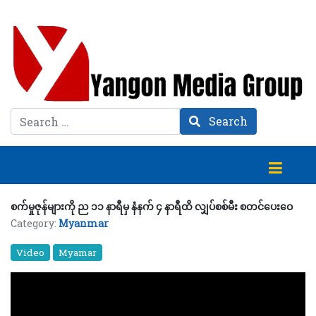
Search
Search
စက်မှုဇုန်များကို ည ၁၁ နာရီမှ နံနက် ၄ နာရီထိ လျှပ်စစ်မီး စတင်ပေးဝေ
Category:
Myanmar
Video
Myamar