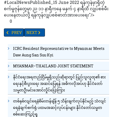
#LocalNewsPublished_15 June 2022 ရန်ကုန်မှာရှိတဲ့
စက်မှုဇုန်တွေမှာ ည ၁၁ နာရီကနေ မနက် ၄ နာရီထိ လျှပ်စစ်မီး
ပေးနေတယ်လို့ ရန်ကုန်လျှပ်စစ်ဓာတ်အားပေးရေး"/>
0
PREVIOUS ARTICLE: MAPCO ၏ LNG TO POWER စီမံကိန်း၊ လှည်းကူးစီမံက
NEXT ARTICLE: ခေတ်အဆက်ဆက်ကျောက်စာများကို ဘာသာ
PREV
NEXT
ICRC Resident Representative to Myanmar Meets
Daw Aung San Suu Kyi
MYANMAR–THAILAND JOINT STATEMENT
နိုင်ငံရေးအရတည်ငြိမ်မှုရှိသည်ဆိုရာတွင် ပြည်သူလူထု၏ စား
ရေးနှင့်စီးပွားရေး အဆင်ပြေရန် အဓိကလိုအပ်ဟု နိုင်ငံတော်
သမ္မတဦးမင်းအောင်လှိုင်ပြောကြား
တစ်နှစ်လျင်ရေနံစိမ်းတန်ချိန် ၅ သိန်းချက်လုပ်နိုင်မည့် သံလျင်
ရေနံချက်စက်ရုံ ပထမအဆင့်လုပ်ငန်းများ နိုင်ငံတော်သမ္မတ
စစ်ဆေးကြည့်ရှု